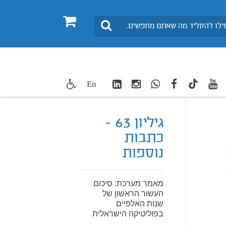
0
חיפוש
LinkedIn
Instagram
WhatsApp
facebook
youtube
twitte
En
TikTok
גיליון 63 -
כתבות
נוספות
מאמר מערכת: סיכום
העשור הראשון של
שנות האלפיים
בפוליטיקה הישראלית