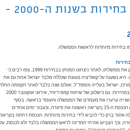
מערכות בחירות בשנות ה-2000 -
חירות
כאשר הציג אהוד ברק את ממשלתו, לאחר ניצחונו המוחץ בבחירות 1999, צפו רבים כי
. היא נשענה על קואליציה מגוונת שכללה מלבד ישראל אחת גם את
רכז, ישראל בעלייה והמפד"ל. ואולם שנה בלבד לאחר הקמתה החלה
הקואליציה להתפורר במהירות. גם כישלונן של שיחות קמפ-דיוויד, אירועי אוקטובר 2000
השנייה ערערו את מעמדם של הממשלה והעומד בראשה. בסוף
נובמבר 2000 אישרה הכנסת ה-15 בקריאה ראשונה את פיזורה, וכעבור ימים אחדים
הוד ברק כדי להביא לידי בחירות מיוחדות. הכנסת דחתה בקריאה
ורה, וכך הצביעו אזרחי המדינה לראש הממשלה בלבד ולא לכנסת, על