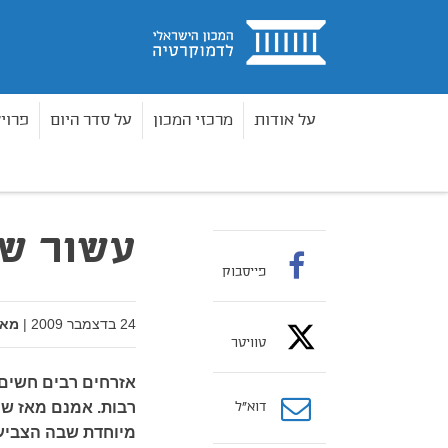
בית
על אודות
מרכזי המכון
על סדר היום
פרוי
פרלמנט
גליון 63 - סיכום העשור הראשון של שנות האלפיים בפוליטיקה הישראלית (גיליון 63)
בית
עשור של
פייסבוק
24 בדצמבר 2009
|
מאת
טוויטר
אזרחים רבים חשים 
דוא”ל