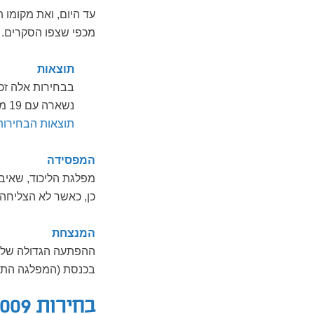
עד היום, ואת מקומו 
מכפי שצפו הסקרים.
תוצאות
נשארה עם 19 מנדטים, ואילו מפלגת הליכוד התרסקה וירדה ל-12 מנדטים בלבד (ראו
תוצאות הבחירות
המפסידה
מפלגת הליכוד, שאיב
כן, כאשר לא הצליחה
המנצחת
ההפתעה הגדולה של מ
בכנסת (המפלגה התמודדה גם ב-1996 וב-9
בחירות 2009