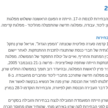
ב-28 במרץ התקיימו הבחירות לכנסת ה-17. הייתה זו הפעם הראשונה ששלוש מפלגות
: ליכוד, עבודה, ומפלגה חדשה שהתפצלה מהליכוד - מפלגת קדימה.
חירות
לבחירות לכנסת ה-17 קדמה סערה פוליטית שכונתה "המפץ הגדול". אריאל שרון נתקל
לגתית של חברי כנסת שהתנגדו לתכנית ההתנתקות. לאחר יישום
ן המחנות והחריף, ואיים על יכולת התפקוד של הממשלה. מפלגת
העבודה - שבזמן ההתנתקות הייתה שותפה קואליציונית - פרשה ב-21 בנובמבר 2005,
ר פרץ לראשות המפלגה, ובהיעדר רוב תומך בממשלה החליט שרון,
ב-23 בנובמבר, להקים מפלגה חדשה שתורכב מחברי ליכוד ומחברים מהעבודה. ב-8
לטתו לפזר את הכנסת. שרון פנה אל הנשיא בבקשה לאשר את
דבר העבירה הכנסת חוק לפיזורה, והבחירות הוקדמו ל-28 במרץ.
רון הייתה המועמדת המובילה לנצח בבחירות והובילה בסקרים
ם לפני הבחירות לקה שרון באירוע מוחי, שהותיר אותו מחוסר הכרה