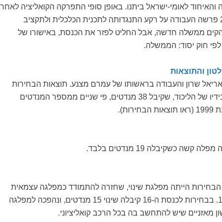
 והאיחוד לאומי-ישראל ביתנו. באופן סופי התפרקה הקואליציה לאחר
שב-2 בנובמבר 2002 פרשה העבודה על רקע התנגדותה לתכנית הכלכלית ולתקציב
הקים ממשלה חדשה, אבל החליט לפזר את הכנסת, באישורו של
לפי חוק יסוד: הממשלה.
טון והתוצאות
אריאל שרון והעבודה בראשותו של עמרם מצנע. תוצאות הבחירות
השאירו את השלטון בידיו של הליכוד, שקיבל 38 מנדטים, פי שניים ממספר המנדטים
רות).
שה כשקיבלה 19 מנדטים בלבד.
בחירות הייתה מפלגת שינוי, שחזרה להתמודד כמפלגה עצמאית
בבחירות לכנסת ה-15. בבחירות לכנסת ה-16 קיבלה שינוי 15 מנדטים, ונהפכה למפלגה
ן מאזניים שיש להתחשב בה בכל הרכב קואליציוני.