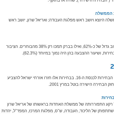
 ("הבחירה הישירה"), שהיה אז בתוקף.
 הממשלה
לה היוצא ויושב ראש מפלגת העבודה; ואריאל שרון, יושב ראש
אריאל שרון נבחר ברוב גדול של כ-62%, ואילו בברק תמכו רק 38% מהבוחרים. הציבור
ת, ושיעור ההצבעה בהן היה נמוך במיוחד (62.3%).
ב-28 בינואר התקיימו הבחירות לכנסת ה-16. בבחירות אלו חזרו אזרחי ישראל להצביע
 הבחירה הישירה בוטל במרץ 2001.
חירות
 רקע התפוררותה של ממשלת האחדות בראשותו של אריאל שרון
ה ה-29), בהשתתפותן של הליכוד, העבודה, ש"ס, מפלגת המרכז, המפד"ל, יהדות