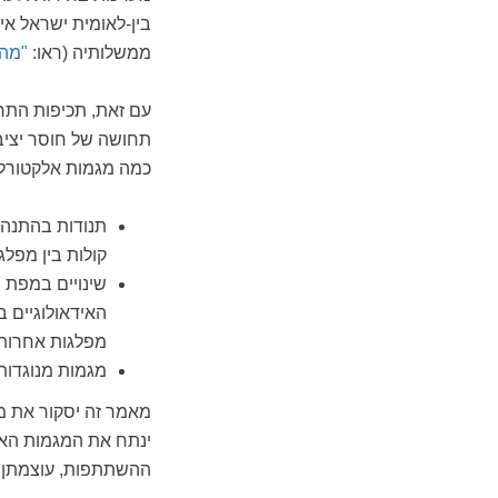
בין-לאומית ישראל א
ממשלותיה (ראו:
"מה,
עם זאת, תכיפות התח
תחושה של חוסר יציב
כמה מגמות אלקטורלי
תנודות בהתנהג
קולות בין מפל
שינויים במפת 
האידאולוגיים ב
מפלגות אחרות
מגמות מנוגדות
מאמר זה יסקור את מ
ינתח את המגמות האלק
ההשתתפות, עוצמתן ש