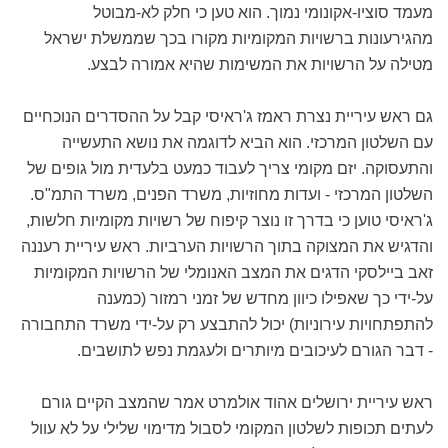
מעמד סוציו-אקונומי נמוך. הוא טען כי חלק לא-מבוטל
מהגירעונות ברשויות המקומיות מקורו בכך שממשלת ישראל
מטילה על הרשויות את המשימות שהיא אמורה לבצע.
גם ראש עיריית נצרת ראמז ג'ראיסי קבל על ההסדרים הנוכחיים
עם השלטון המרכזי. הוא הביא לדוגמה את נושא התעשייה
והתעסוקה. יזם מקומי צריך לעבוד כמעט בלעדית מול גופים של
השלטון המרכזי - ועדות מחוזיות, משרד הפנים, משרד התמ"ס.
ג'ראיסי טוען כי בדרך זו נוצר קיפוח של רשויות מקומיות חלשות,
והדגיש את המצוקה בתוך הרשויות הערביות. ראש עיריית רעננה
זאב ביילסקי הדגים את המצב האנומלי של הרשויות המקומיות
על-ידי כך שאפילו כיוון מחדש של זמני רמזור (כמענה
להתפתחויות עירוניות) יכול להתבצע רק על-ידי משרד התחבורה
- דבר הגורם לעיכובים מיותרים ולעגמת נפש לתושבים.
ראש עיריית ירושלים אהוד אולמרט אמר שהמצב הקיים גורם
לעתים תכופות לשלטון המקומי לסבול מדימוי שלילי על לא עוול