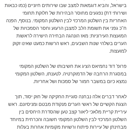
בישראל, והביא דוגמאות למצב שבו שירותים חיוניים (כמו כבאות
ושירותי דת) נפגעים מחוסר הבהירות של חלוקת תחומי
האחריות בין השלטון המרכזי לבין השלטון המקומי. בנוסף, הפנה
ח"כ גפני את תשומת הלב למצבן הרעוע וחסר הסמכויות של
המועצות העירוניות: מאז הונהגה הבחירה הישירה לראשות
הערים בשלהי שנות השבעים, ראש הרשות כמעט שאינו זקוק
למועצות.
פרופ' דוד נחמיאס הציג את חשיבותו של השלטון המקומי
במסגרת הרחבה של הדמוקרטיה. לטענתו, השלטון המקומי
נמצא כיום במשבר חמור של סמכות ושל אחריות.
לאחר דברים אלה נבחנה סוגיית החקיקה של חוק יסוד, תוך
הצגת הקשיים של ראשי הערים מנקודת מבטם ומניסיונם. ראש
עיריית קריית מלאכי ליאור קצב טען שהסדרת היחסים בין
השלטון המרכזי לבין השלטון המקומי חשובה והכרחית במיוחד
מבחינתן של עיירות פיתוח ורשויות מקומיות אחרות בעלות