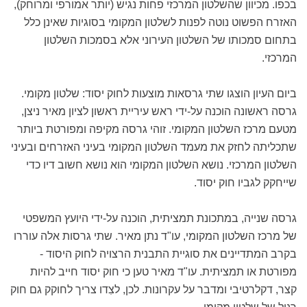
בכפו. מכיוון שהשלטון המרכזי פחות נגיש (יותר אמורפי ומרוחק),
האזרח הפשוט נוטה לפנות לשלטון המקומי בסוגיות שאינן כלל
בתחום סמכותו של השלטון העירוני אלא בסמכות השלטון
המרכזי.
ביום העיון הוצגו שתי גרסאות מוצעות לחוק יסוד: שלטון מקומי.
גרסה ראשונה הוכנה על-ידי ראש עיריית ראשון לציון מאיר ניצן,
מטעם מרכז השלטון המקומי. זוהי גרסה מקיפה ומפורטת ביותר
שתכליתה לחזק את מעמד השלטון המקומי בעיני האזרחים ובעיני
השלטון המרכזי. נושא השלטון המקומי הוא נושא חשוב דיו כדי
שייחקק לגביו חוק יסוד.
גרסה שנייה, במתכונת תמציתית, הוכנה על-ידי היועץ המשפטי
של מרכז השלטון המקומי, עו"ד נתן מאיר. שתי גרסות אלה עוררו
בקרב המתדיינים את סוגיית התבנית הרצויה לחוק היסוד -
מפורטת או תמציתית. עו"ד מאיר טען כי חוק יסוד חייב להיות
קצר, דקלרטיבי ומדבר על עקרונות. לכן, לצִדו צריך לחוקק גם חוק