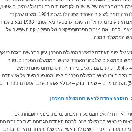
עקיבות במדידות שנערכו במשך כמעט שלוש שנים. לקראת תום כהונ
שיעור האהדה שזכה לו היה דומה לשיעור האהדה שזכה לו בשנת 1984. משום שאין די
מדידות, קשה לקבוע אם הזינוק ברמת האהדה שזכה לו בסקר מאוקטובר 1988 נבע בהכר
עניין לבחון אם מגמת הפרסוניפיקציה של הפוליטיקה השפיעה על
אש הממשלה המכהן.
וצג ממוצע של ציוני האהדה לראש הממשלה המכהן. עיון בתרשים מגלה כי אף
מש בממוצעים של ציוני האהדה לראשי הממשלה המכהנים, טווח
הממוצעים הוא בין 4.3 ל-6.4. הנתונים גם מגלים כי חרף ההערכה המשתנה לראשי
מקרים זכו ראשי ממשלה מכהנים לציון ממוצע המעיד על אי-אהדה
.
וצגת רמת האהדה לראש הממשלה המכהן: נמוכה, בינונית וגבוהה. גם
אות כי ראשי הממשלה שזכו לרמת האהדה הגבוהה בעת כהונתם הם
 רמת האהדה הגבוהה שזכו לה ראשי הממשלה האחרים הייתה בקרב