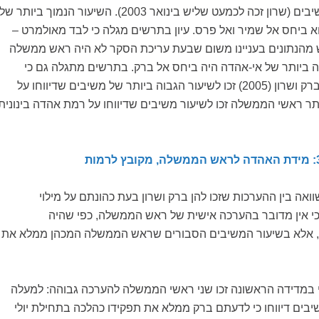
פחות משליש מן המשיבים (שרון זכה לכמעט שליש בינואר 2003). השיעור הנמוך ביותר של
א ביחס אל שמיר ואל פרס. עיון בתרשים מגלה כי לבד מאולמרט –
מהנתונים בעניינו משום שבעת עריכת הסקר לא היה ראש ממשלה
ה ביותר של אי-אהדה היה ביחס אל ברק. בתרשים מתגלה גם כי
שמיר (1984 1988), ברק ושרון (2005) זכו לשיעור הגבוה ביותר של משיבים שדיווחו על
תר ראשי הממשלה זכו לשיעור משיבים שדיווחו על רמת אהדה בינונית
צגת השוואה בין ההערכות שזכו להן ברק ושרון בעת כהונתם על מילוי
כי אין מדובר בהערכה אישית של ראש הממשלה, כפי שהיה
מים 1–3 לעיל, אלא בשיעור המשיבים הסבורים שראש הממשלה המכהן ממלא את
י במדידה הראשונה זכו שני ראשי הממשלה להערכה גבוהה: למעלה
בים דיווחו כי לדעתם ברק ממלא את תפקידו כהלכה בתחילת יולי