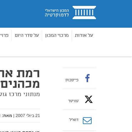
בית
על אודות
מרכזי המכון
על סדר היום
פרוי
מאמרים
רמת אהדה לראשי ממשלה מכהנים בשנים 1984–2006
בית
רמת אה
מכהנים בשני
פייסבוק
מנתוני מרכז גו
טוויטר
21 ביולי 2007
|
מאת:
א
דוא”ל