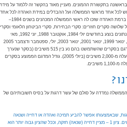
אשונה בתקשורת ההמונים. מעניין מאוד בהקשר זה ללמוד על מידת
ש לכל אחד מראשי הממשלה ועל ההבדלים במידת האהדה לכל אחד
מהם. דיון זה מתמקד ברמת האהדה שזכו לה ראשי הממשלה המכהנים בשנים 1984–
ס על שלושה סקרים חוזרים: סקרי הבחירות, סקרי הביטחון הלאומי וסקרי
הדמוקרטיה. איסוף הנתונים בוצע בחודשים יולי 1984, אוקטובר 1988, יוני 1992, מאי
1996, פברואר 1998, ינואר 1999, ינואר 2001, ינואר 2003, יולי, ספטמבר ודצמבר 2005
ומרץ 2006. גודל המדגם בסקרים שהשתמשנו בהם נע בין 515 משיבים (בסקר שנערך
בינואר 2001) ובין למעלה מ-2,000 משיבים (ביולי 2005). גודל המדגם הממוצע בסקרים
 משיבים.
ו?
ממשלה נמדדה על סולם של עשר דרגות על בסיס תשובותיהם של
ך סולם בן 10 דרגות, שבאמצעותו אפשר להביע תמיכה ואהדה או דחייה ושנאה
לקבוצה או לאדם מסוים. ציון 1 – מציין דחייה (שנאה) חזקה, וככל שהציון גבוה יותר הוא