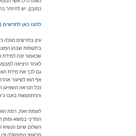
האהדה לראשי הממשלה
כמובן), יש להיזהר ב
לחצו כאן לתרשים 1: אחוז המדווחים על אהדה לראש הממשלה
עיון בתרשים מגלה כ
בתקופות שבהן המצב ה
שכאמור זכה למידת הא
לאחר היציאה למבצע ע
וההתנקשות באבו ג'יהאד
המדיני במשא-ומתן ה
השלום שיזם הנשיא קל
מראשי הממשלה זכו ל