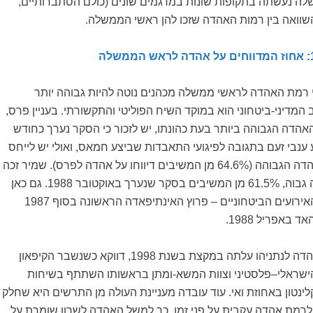
 נעשתה בתקופות שונות במדגמים שונים (כולם הסתברותיים,
השוואה בין רמות האהדה שזכו להן ראשי הממשלה.
י רמת האהדה לראשי ממשלה מכהנים נוטה להיות גבוהה יותר
מדיני-ביטחוני הוא במוקד השיח הפוליטי והתקשורתי. בעניין פרס,
הדה הגבוהה ביותר בעת כהונתו, יש לזכור כי הסקר נערך כחודש
נבי זעם בתגובה לפיגועי התאבדות שביצע חמאס, ואולי יש לייחס
גם לכך את מידת האהדה הגבוהה (64.6% מן המשיבים דיווחו על אהדה לפרס). שמיר זכה
אף הוא לשיעור אהדה גבוה, 61.5% מן המשיבים בסקר שנערך באוקטובר 1988. גם כאן
ככל הנראה השפיעו האירועים הביטחוניים – פרוץ האינתיפאדה הראשונה בסוף 1987
 באפריל 1988.
לעומת זאת, רמת האהדה לנתניהו עלתה במקצת בשנת 1998, דווקא כשנשבר הקיפאון
ישראלי–פלסטיני וצוות המשא-ומתן בראשותו השתתף בשיחות
ינטון באחוזת ואי. עוד עובדה מעניינת העולה מן התרשים היא שחלק
רמת אהדה עקבית על פני זמן. כך למשל האהדה לשרון שומרת על