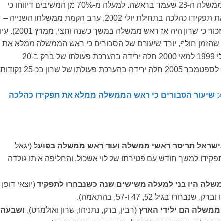
1999, בזמן הקמת הממשלה ה-28 שעמד בראשה. למעלה מ-70% מן המשיבים דיווחו כי
לדעתם שרון ממלא את תפקידו כהלכה בתחילת יולי 2002, ערב הקמת ממשלתו השנייה –
הממשלה ה-30 (יש לזכור כי שרון היה אז ראש ממשלה במשך כשנה וחצי, ממרץ 01
ל שהזמן חולף, יורד שיעורם של הסבורים כי ראש הממשלה ממלא את
תפקידו כהלכה. בין יולי 1999 למאי 2000 חלה ירידה בהערכת פעולתו של ברק ב-20
בישראל תריסר ראשי ממשלה ועוד ראש ממשלה בפועל
(יגאל
תפקידו למשך חודש עם פטירתו של לוי אשכול, והחליפה אותו גולדה
שלה היו בני למעלה משישים שנה כשנבחרו לתפקיד
(יוצאי דופן
נבחרו בגיל 52, 47 ו-57, בהתאמה).
ממשלה הם ילידי הארץ
(רבין, ברק, נתניהו, שרון ואולמרט),
ושבעה