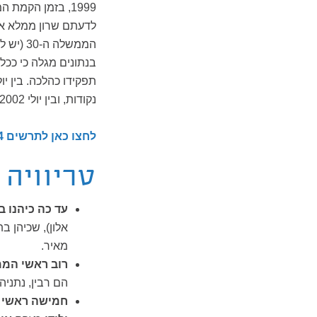
בנתונים מגלה כי ככ
נקודות, ובין יולי 2002 לספטמבר 2005 חלה ירידה בהערכת פעולתו של שרון בכ-25 נקודות.
לחצו כאן לתרשים 4: שיעור הסבורים כי ראש הממשלה ממלא את תפקידו כהלכה
טריוויה
עד כה כיהנו 
אלון), שכיהן ב
מאיר.
רוב ראשי הממ
הם רבין, נתניהו וברק, ש
חמישה ראשי 