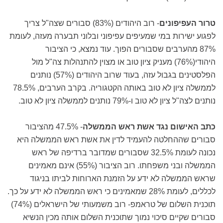
טרור העפיפונים
- רוב היהודים (83%) סבורים שצה"ל צריך
לפגוע ישירות במי שמעיפים עפיפוני ובלוני תבערה מעזה, לעומת
87% מהערבים שסבורים הפוך. עוד נמצא, כי הציבור
היהודי(76%) מעניק ציון טוב או מצוין להתנהלות צה"ל מול
הפלסטינים בגבול עזה, בעוד שרוב היהודים (57%) נותנים
לממשלה ציון לא טוב באותה הקטגוריה. בקרב הערבים, 78.5%
נותנים לצה"ל ציון לא טוב ו-79% נותנים לממשלה ציון לא טוב.
כתב האישום נגד אשת ראש הממשלה
- 47.5% מהציבור
סבורים שההחלטה להעמיד לדין את אשת ראש הממשלה היא
נכונה לעומת 32.5% שסבורים שמדובר ברדיפה של ראש
הממשלה ובני משפחתו. רוב הציבור (55%) אינם מאמינים
שראש הממשלה לא ידע על הזמנת הארוחות לביתו בניגוד
לכללים, לעומת 28% שמאמינים כי ראש הממשלה לא ידע על כך.
תוכנית השלום של טראמפ- רוב משמעותי של הישראלים (74%)
סבורים שקיים סיכוי נמוך שתוכנית השלום אותה מכין הנשיא