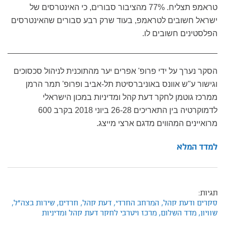
טראמפ תצליח. 77% מהציבור סבורים, כי האינטרסים של
ישראל חשובים לטראמפ, בעוד שרק רבע סבורים שהאינטרסים
הפלסטינים חשובים לו.
הסקר נערך על ידי פרופ' אפרים יער מהתוכנית לניהול סכסוכים
וגישור ע"ש אוונס באוניברסיטת תל-אביב ופרופ' תמר הרמן
ממרכז גוטמן לחקר דעת קהל ומדיניות במכון הישראלי
לדמוקרטיה בין התאריכים 26-28 ביוני 2018 בקרב 600
מרואיינים המהווים מדגם ארצי מייצג.
למדד המלא
תגיות:
סקרים ודעת קהל,
המרחב החרדי,
דעת קהל,
חרדים,
שירות בצה"ל,
שוויון,
מדד השלום,
מרכז ויטרבי לחקר דעת קהל ומדיניות