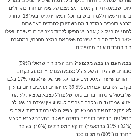
שהוצגו לנשאלים היהודים: קרוב למחצית (45%) תומכים במודל
גיוס, שבמסגרתו רק מספר מצומצם של צעירים חרדים גדולים
בתורה ישארו ללמוד בישיבה וכל השאר יתגייסו בגיל 18, פחות
מרבע תומכים במודל דומה כשתינתן לחרדים האפשרות
להתגייס בגיל 23, אחרי שיספיקו ללמוד כמה שנים בישיבה, ואילו
18% בלבד סבורים שיש להשאיר את המצב הנוכחי, במסגרתו
רוב החרדים אינם מתגייסים.
צבא העם או צבא מקצועי?
רוב הציבור הישראלי (59%)
סבורים שההגדרה של צה"ל כצבא העם עדיין נכונה, בקרוב
היהודים שיעור המסכימים עומד על שני שליש לעומת 17% בלבד
בקרב הערבים. עם זאת, 39.5% מהיהודים תומכים היום ברעיון
של ביטול גיוס החובה וביסוסו של צה"ל כצבא מקצועי, לעומת
49% שמתנגדים (בקרב הערבים ל-49% אין עמדה בנושא ולכן
לא ניתן לנתח את הממצאים). בפילוח לפי רמת דתיות, עולה כי
החילונים והדתיים תומכים במידה מועטה במעבר לצבא מקצועי
(33% ו-31% בהתאמה) ודווקא המסורתיים (40%) ובעיקר
החרדים (80%) תומכים בכך.