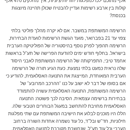
אלף מתוכם ילכו למפלגות יהודיות-ציוניות, איך מחלקים 470 אלף
קולות בין ארבע רשימות ועדיין להבטיח שכולן תהיינה מיוצגות
בכנסת?
הרשימה המשותפת במשבר. אם לא יקרה מהלך פוליטי בלתי
צפוי עד 21 בפברואר, מועד הגשת הרשימות לוועדת הבחירות,
הרשימה תהפוך לפרק נוסף בהיסטוריה של הפוליטיקה הערבית
בישראל. בחלוף חודש ימים להודעת הפרישה של תע"ל בראשות
אחמד טיבי, התפרקותה של הרשימה המשותפת לאבני היסוד
שלה נראית כמעט בלתי נמנעת. כעת הגיע תורה של הרשימה
הערבית המאוחדת, המייצגת את התנועה האסלאמית, להודיע כי
אם בסופו של דבר לא ישוב על כנו "ההרכב המרובע" של
הרשימה המשותפת, התנועה האסלאמית עשויה להתמודד
בבחירות ברשימה עצמאית. הסיבה לכך פשוטה: התנועה
האסלאמית מחויבת להתחשב במעגל הבוחרים הטבעי שלה.
הללו היו מוכנים לבלוע את הישיבה המשותפת עם שתי מפלגות
חילוניות, חד"ש ובל"ד, כל עוד נשמרה אחדות השורה ברחוב
הערבי וכל עוד תע"ל, שנחשבת מקורבת לתנועה האסלאמית,