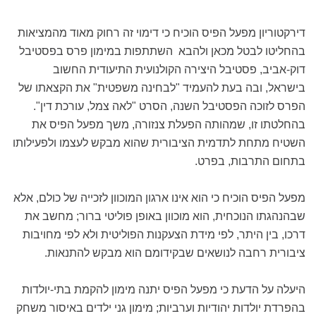
דירקטוריון מפעל הפיס הוכיח כי דימוי זה רחוק מאוד מהמציאות
בהחליטו לבטל מכאן ולהבא השתתפות במימון פרס בפסטיבל
דוק-אביב, פסטיבל היצירה הקולנועית התיעודית החשוב
בישראל, ובה בעת להעמיד "לבחינה משפטית" את הקצאתו של
הפרס לזוכה הפסטיבל השנה, הסרט "לאה צמל, עורכת דין".
בהחלטתו זו, שמהותה הפעלת צנזורה, משך מפעל הפיס את
השטיח מתחת לתדמית הציבורית שהוא מבקש לעצמו ולפעילותו
בתחום התרבות, בפרט.
מפעל הפיס הוכיח כי הוא אינו ארגון המוכוון לזכייה של כולם, אלא
שבהנהגתו הנוכחית, הוא מוכוון באופן פוליטי ברור; מחשב את
דרכו, בין היתר, לפי מידת הצעקנות הפוליטית ולא לפי מחויבות
ציבורית רחבה לנושאים שבקידומם הוא מבקש להתנאות.
היעלה על הדעת כי מפעל הפיס יתנה מימון להקמת בתי-יולדות
בהפרדת יולדות יהודיות וערביות; מימון גני ילדים באיסור משחק