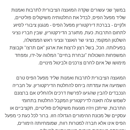
במשך שני עשורים שקדה המועצה הציבורית לתרבות ואמנות
שליד מפעל הפיס, לבדל את החלטותיה משיקולים פוליטיים,
ולקיים - בברכת דירקטוריון מפעל הפיס - מנגנון ציבורי לסיוע
לתחום התרבות. כעת, מתערב הדירקטוריון, שבין חבריו נציגי
השלטון המקומי, נציגי שר האוצר ונציגי ראש הממשלה,
בפעילותה. הכל, בשל רצון לרצות את ארגון "אם תרצו" וקבוצת
המשפחות השכולות "ובחרת בחיים" המלווה על-ידו, ומפחד
מימושו של איום לחרם צרכנים ולביטול מינויים.
המועצה הציבורית לתרבות ואמנות שליד מפעל הפיס טרם
השמיעה את עמדתה ביחס להחלטת הדירקטוריון. על חבריה
הנכבדים להבין שהגיעו לפרשת דרכים ולהחליט אם ברצונם
לשמש עלה תאנה לדירקטוריון המקבל החלטות בתחומי
התרבות, שייתכן ויהיו מונעות משיקולים פוליטיים, תקציביים או
עסקיים של מכונת ההימורים הגדולה הזו. ברור לכל כעת כי מפעל
הפיס אינו אלא חברה למטרות רווח, שמומחיותה הימורים,