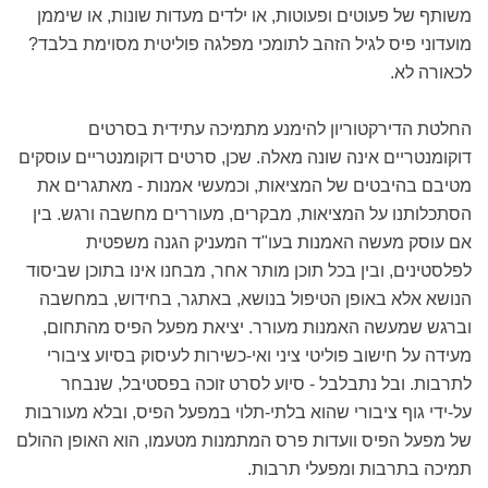
משותף של פעוטים ופעוטות, או ילדים מעדות שונות, או שיממן
מועדוני פיס לגיל הזהב לתומכי מפלגה פוליטית מסוימת בלבד?
לכאורה לא.
החלטת הדירקטוריון להימנע מתמיכה עתידית בסרטים
דוקומנטריים אינה שונה מאלה. שכן, סרטים דוקומנטריים עוסקים
מטיבם בהיבטים של המציאות, וכמעשי אמנות - מאתגרים את
הסתכלותנו על המציאות, מבקרים, מעוררים מחשבה ורגש. בין
אם עוסק מעשה האמנות בעו"ד המעניק הגנה משפטית
לפלסטינים, ובין בכל תוכן מותר אחר, מבחנו אינו בתוכן שביסוד
הנושא אלא באופן הטיפול בנושא, באתגר, בחידוש, במחשבה
וברגש שמעשה האמנות מעורר. יציאת מפעל הפיס מהתחום,
מעידה על חישוב פוליטי ציני ואי-כשירות לעיסוק בסיוע ציבורי
לתרבות. ובל נתבלבל - סיוע לסרט זוכה בפסטיבל, שנבחר
על-ידי גוף ציבורי שהוא בלתי-תלוי במפעל הפיס, ובלא מעורבות
של מפעל הפיס וועדות פרס המתמנות מטעמו, הוא האופן ההולם
תמיכה בתרבות ומפעלי תרבות.