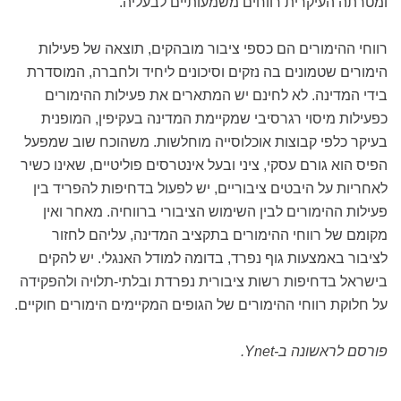
ומטרתה העיקרית רווחים משמעותיים לבעליה.
רווחי ההימורים הם כספי ציבור מובהקים, תוצאה של פעילות
הימורים שטמונים בה נזקים וסיכונים ליחיד ולחברה, המוסדרת
בידי המדינה. לא לחינם יש המתארים את פעילות ההימורים
כפעילות מיסוי רגרסיבי שמקיימת המדינה בעקיפין, המופנית
בעיקר כלפי קבוצות אוכלוסייה מוחלשות. משהוכח שוב שמפעל
הפיס הוא גורם עסקי, ציני ובעל אינטרסים פוליטיים, שאינו כשיר
לאחריות על היבטים ציבוריים, יש לפעול בדחיפות להפריד בין
פעילות ההימורים לבין השימוש הציבורי ברווחיה. מאחר ואין
מקומם של רווחי ההימורים בתקציב המדינה, עליהם לחזור
לציבור באמצעות גוף נפרד, בדומה למודל האנגלי. יש להקים
בישראל בדחיפות רשות ציבורית נפרדת ובלתי-תלויה ולהפקידה
על חלוקת רווחי ההימורים של הגופים המקיימים הימורים חוקיים.
פורסם לראשונה ב-Ynet.