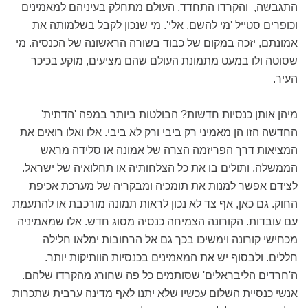
התגבשה, והקרדו התחדד, העולם מתחלק בעיניהם למאמינים
וכופרים סטייל 'מי להשם, אלי'. מי שנכון לקבל בשלמותה את
אמונתם, יזכה במקום של כבוד בשורה הראשונה של הכנסיה. מי
שסוטה ולו במעט מתמונת העולם שהם מציעים, מוקע בכיכר
העיר.
מיהן אותן כנסיות חדשות? הבולטות ביותר במפה 'הדתית'
החדשה הזו הן מאמיני רק ביבי ורק לא ביבי. אלו ואלו רואים את
המציאות דרך הפריזמה הצרה של אמונה או סלידה מראש
הממשלה, ותולים בו את כל הצלחותיה או תחלואיה של ישראל.
לצידם אפשר למנות את תומכיה ומבקריה של מערכת אכיפת
החוק. גם כאן, אף צד לא נכון לראות תמונה מורכבת או להתעמת
עם עובדות. הקורונה הצמיחה כנסיה מסוג חדש. אלו שמאמיניה
מכחישי קורונה וימשיכו בכך גם אל הרחובות ימלאו חלילה
חללים. ולבסוף יש את המאמינים בכנסיות הוותיקות יותר.
ה'חרדים הליבראלים' שסותמים כל פה שחורג מהקרדו שלהם.
אנשי כנסיית השלום עכשיו שלא יתנו לאף מדינה ערבית שתכרות