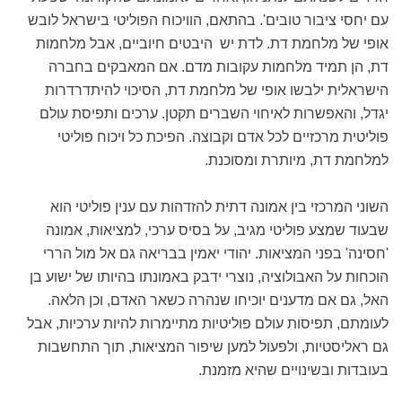
עם יחסי ציבור טובים'. בהתאם, הוויכוח הפוליטי בישראל לובש
אופי של מלחמת דת. לדת יש היבטים חיוביים, אבל מלחמות
דת, הן תמיד מלחמות עקובות מדם. אם המאבקים בחברה
הישראלית ילבשו אופי של מלחמת דת, הסיכוי להיתדרדרות
יגדל, והאפשרות לאיחוי השברים תקטן. ערכים ותפיסת עולם
פוליטית מרכזיים לכל אדם וקבוצה. הפיכת כל ויכוח פוליטי
למלחמת דת, מיותרת ומסוכנת.
השוני המרכזי בין אמונה דתית להזדהות עם ענין פוליטי הוא
שבעוד שמצע פוליטי מגיב, על בסיס ערכי, למציאות, אמונה
'חסינה' בפני המציאות. יהודי יאמין בבריאה גם אל מול הררי
הוכחות על האבולוציה, נוצרי ידבק באמונתו בהיותו של ישוע בן
האל, גם אם מדענים יוכיחו שנהרה כשאר האדם, וכן הלאה.
לעומתם, תפיסות עולם פוליטיות מתיימרות להיות ערכיות, אבל
גם ראליסטיות, ולפעול למען שיפור המציאות, תוך התחשבות
בעובדות ובשינויים שהיא מזמנת.