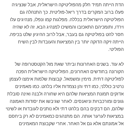
הדת הייתה תמיד חלק מהפוליטיקה הישראלית, אבל שנציגיה
פעלו ברוב המקרים בדרך ריאל-פוליטית. כך התנהלה גם
הפוליטיקה הישראלית בכללה. מפלגות קמו ונפלו, מנהיגים עלו
וירדו, ותומכיהם התאכזבו והמשיכו למנהיג הבא. זה לא שהיה
חסר להט בפוליטיקה גם בעבר, אבל לרוב ההיגיון שלט בכיפה.
הייתה זיקה הדוקה יותר בין המציאות והעובדות לבין השיח
הפוליטי.
לא עוד. בשנים האחרונות וביתר שאת מול הקטסטרופה של
הקורונה בחודשים האחרונים, הפוליטיקה הישראלית הפכה
לפוליטיקה דתית. מימין ומשמאל. קבוצות שלמות אימצו לעצמן
נרטיב כוללני, כמו דתי והן נצמדות אליו בלהט. כמו מאמינים
אדוקים תמונת המציאות שלהם היא שחורה ולבנה ואינה סובלת
גוונים ומורכבויות וניואנסים. לאחר שגיבשו את יסודות האמונה
שלהם, הם דבקים בהם בלהט דתי ולא נותנים לעובדות או לשינוי
במציאות לערער אותה. הם מתנהגים כמאמינים לא רק ביחסם
אל אמונתם אלא גם אל האחר. אחרי שקבוצת המאמינים