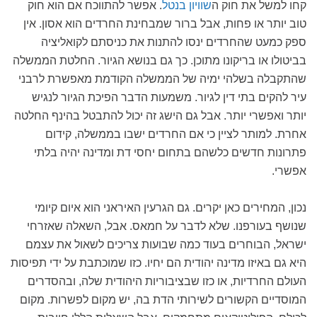
קחו למשל את חוק ה
שוויון בנטל
. אפשר להתווכח אם הוא חוק
טוב יותר או פחות, אבל ברור שמבחינת החרדים הוא אסון. אין
ספק כמעט שהחרדים ינסו להתנות את כניסתם לקואליציה
בביטולו או בריקונו מתוכן. כך גם בנושא הגיור. החלטת הממשלה
שהתקבלה בשלהי ימיה של הממשלה הקודמת מאפשרת לרבני
עיר להקים בתי דין לגיור. משמעות הדבר הפיכת הגיור לנגיש
יותר ואפשרי יותר. אבל גם הישג זה יכול להתבטל בהינף החלטה
אחרת. למותר לציין כי אם החרדים ישבו בממשלה, קידום
פתרונות חדשים כלשהם בתחום יחסי דת ומדינה יהיה בלתי
אפשרי.
נכון, המחירים כאן יקרים. גם הגרעין האיראני הוא איום קיומי
שנושף בעורפנו. שלא לדבר על חמאס. אבל, השאלה שאזרחי
ישראל, הבוחרים בעוד כמה שבועות צריכים לשאול את עצמם
היא גם באיזו מדינה יהודית הם יחיו. כזו שמוכתבת על ידי תפיסות
העולם החרדיות, או כזו שבציבוריות היהודית שלה, ובהסדרים
המוסדיים הקשורים לשירותי הדת בה, יש מקום לפשרות. מקום