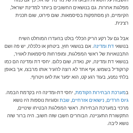
מפלגות אחרות. גם בנושאים החשובים ביותר למדינת ישראל,
הקיומיים, הן מסתפקות בסיסמאות. שום פירוט, שום תכנית
רצינית.
אבל גם על רקע הריק הכללי בולט בהעדרו המוחלט השיח
בנושאי
דת ומדינה
. אם בנושאי חוץ, ביטחון או כלכלה, יש פה ושם
התבטאויות של ראשי המפלגות, ומופרחות סיסמאות לאוויר,
בנושאי דת ומדינה, יוק, נאדה, שום כלום. יחסי דת ומדינה הם כמו
קרוקודיל בשמש. אף אחד לא רוצה להעיר אותו מרבצו, אך באופן
בלתי נמנע, בעוד רגע קט, הוא יפער את לועו ויטרוף.
ב
מערכת הבחירות הקודמת
, יחסי דת-ומדינה היו בקדמת הבמה.
גיוס חרדים
,
נישואים אזרחיים
,
שבת
וסוגיות נוספות היו נושא
מרכזי במערכת הבחירות. ראשי המפלגות הבטיחו שינויים,
התקשורת התעניינה. הבוחרים חשבו שזה חשוב. היה ברור שזה
נושא ליבה.