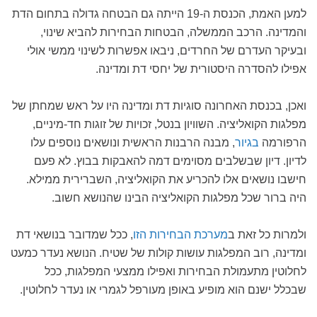
למען האמת, הכנסת ה-19 הייתה גם הבטחה גדולה בתחום הדת
והמדינה. הרכב הממשלה, הבטחות הבחירות להביא שינוי,
ובעיקר העדרם של החרדים, ניבאו אפשרות לשינוי ממשי אולי
אפילו להסדרה היסטורית של יחסי דת ומדינה.
ואכן, בכנסת האחרונה סוגיות דת ומדינה היו על ראש שמחתן של
מפלגות הקואליציה. השוויון בנטל, זכויות של זוגות חד-מיניים,
הרפורמה
בגיור
, מבנה הרבנות הראשית ונושאים נוספים עלו
לדיון. דיון שבשלבים מסוימים דמה להאבקות בבוץ. לא פעם
חישבו נושאים אלו להכריע את הקואליציה, השברירית ממילא.
היה ברור שכל מפלגות הקואליציה הבינו שהנושא חשוב.
ולמרות כל זאת ב
מערכת הבחירות הזו
, ככל שמדובר בנושאי דת
ומדינה, רוב המפלגות עושות קולות של שטיח. הנושא נעדר כמעט
לחלוטין מתעמולת הבחירות ואפילו ממצעי המפלגות, ככל
שבכלל ישנם הוא מופיע באופן מעורפל לגמרי או נעדר לחלוטין.