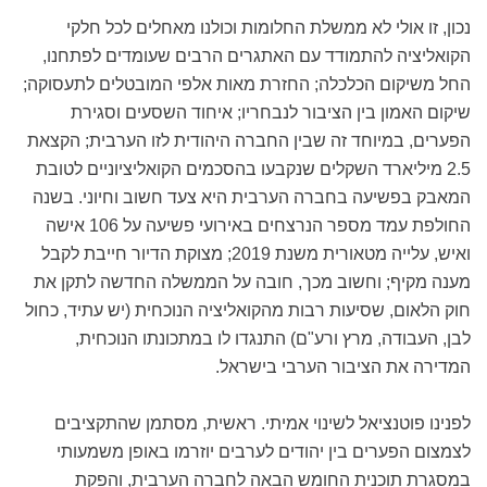
נכון, זו אולי לא ממשלת החלומות וכולנו מאחלים לכל חלקי
הקואליציה להתמודד עם האתגרים הרבים שעומדים לפתחנו,
החל משיקום הכלכלה; החזרת מאות אלפי המובטלים לתעסוקה;
שיקום האמון בין הציבור לנבחריו; איחוד השסעים וסגירת
הפערים, במיוחד זה שבין החברה היהודית לזו הערבית; הקצאת
2.5 מיליארד השקלים שנקבעו בהסכמים הקואליציוניים לטובת
המאבק בפשיעה בחברה הערבית היא צעד חשוב וחיוני. בשנה
החולפת עמד מספר הנרצחים באירועי פשיעה על 106 אישה
ואיש, עלייה מטאורית משנת 2019; מצוקת הדיור חייבת לקבל
מענה מקיף; וחשוב מכך, חובה על הממשלה החדשה לתקן את
חוק הלאום, שסיעות רבות מהקואליציה הנוכחית (יש עתיד, כחול
לבן, העבודה, מרץ ורע"ם) התנגדו לו במתכונתו הנוכחית,
המדירה את הציבור הערבי בישראל.
לפנינו פוטנציאל לשינוי אמיתי. ראשית, מסתמן שהתקציבים
לצמצום הפערים בין יהודים לערבים יוזרמו באופן משמעותי
במסגרת תוכנית החומש הבאה לחברה הערבית, והפקת