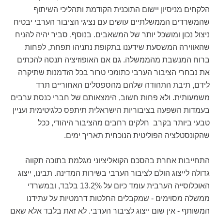
הלקחים מניסיון יישום התוכנית הקודמת ותהליכי השיתוף
שהמשרדים הממשלתיים עושים עם נציגי הציבור הערבי יבטיח
ניצול נכון ומושכל יותר של המשאבים. בנוסף, סביר יהיה להניח
שהאווירה המשסעת שידענו בתקופת נתניהו תפחת, לפחות
ברוח המנשבת מהממשלה. גם אם האופוזיציה תנסה להכתים
את נבחרי הציבור הערבי כתומכי טרור בכל הזדמנות שתיקרה
לידם, תיבת התהודה שלהם מהספסלים האחוריים תרד
משמעותית. ולא פחות חשוב, הימצאותם של חברי כנסת ערבים
בעמדות השפעה בציבוריות הישראלית תיתפס כלגיטימית ועניין
טבעי ביותר בקרב חלקים רחבים מהציבור היהודי, ככל
שהקונסטלציה הפוליטית הנוכחית תאריך ימים.
התחייבות אחרת בהסכם הקואליציוני מגלמת בתוכה תקווה
גדולה לייצוג הולם לציבור הערבי בשירות המדינה. תבינו, ייצוג
האוכלוסייה הערבית עומד כיום על 13.2%ֵֵ בלבד, ובמשרדי
ממשלה מסוימים - שמקבלים החלטות דרמטיות על עתידנו
המשותף - אין שום ייצוג לציבור הערבי. לא זאת בלבד אלא שאם