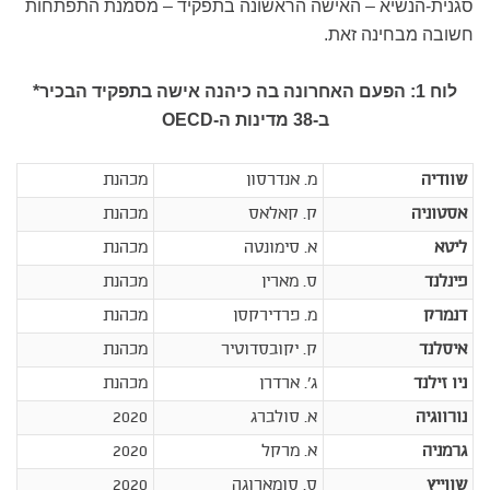
סגנית-הנשיא – האישה הראשונה בתפקיד – מסמנת התפתחות
חשובה מבחינה זאת.
לוח 1: הפעם האחרונה בה כיהנה אישה בתפקיד הבכיר*
ב-38 מדינות ה-
OECD
שוודיה
מ. אנדרסון
מכהנת
אסטוניה
ק. קאלאס
מכהנת
ליטא
א. סימונטה
מכהנת
פינלנד
ס. מארין
מכהנת
דנמרק
מ. פרדירקסן
מכהנת
איסלנד
ק. יקובסדוטיר
מכהנת
ניו זילנד
ג'. ארדרן
מכהנת
נורווגיה
א. סולברג
2020
גרמניה
א. מרקל
2020
שווייץ
ס. סומארוגה
2020