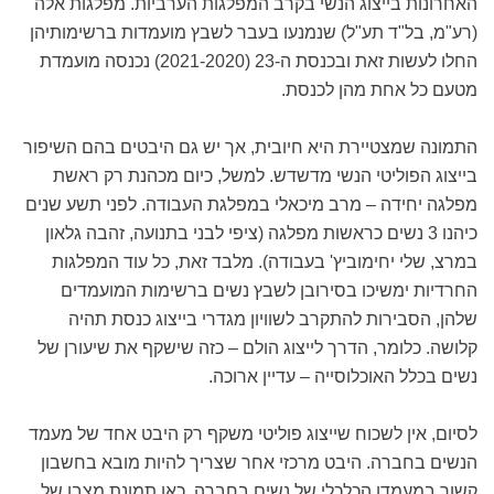
האחרונות בייצוג הנשי בקרב המפלגות הערביות. מפלגות אלה
(רע"מ, בל"ד תע"ל) שנמנעו בעבר לשבץ מועמדות ברשימותיהן
החלו לעשות זאת ובכנסת ה-23 (2021-2020) נכנסה מועמדת
מטעם כל אחת מהן לכנסת.
התמונה שמצטיירת היא חיובית, אך יש גם היבטים בהם השיפור
בייצוג הפוליטי הנשי מדשדש. למשל, כיום מכהנת רק ראשת
מפלגה יחידה – מרב מיכאלי במפלגת העבודה. לפני תשע שנים
כיהנו 3 נשים כראשות מפלגה (ציפי לבני בתנועה, זהבה גלאון
במרצ, שלי יחימוביץ' בעבודה). מלבד זאת, כל עוד המפלגות
החרדיות ימשיכו בסירובן לשבץ נשים ברשימות המועמדים
שלהן, הסבירות להתקרב לשוויון מגדרי בייצוג כנסת תהיה
קלושה. כלומר, הדרך לייצוג הולם – כזה שישקף את שיעורן של
נשים בכלל האוכלוסייה – עדיין ארוכה.
לסיום, אין לשכוח שייצוג פוליטי משקף רק היבט אחד של מעמד
הנשים בחברה. היבט מרכזי אחר שצריך להיות מובא בחשבון
קשור במעמדן הכלכלי של נשים בחברה. כאן תמונת מצבן של