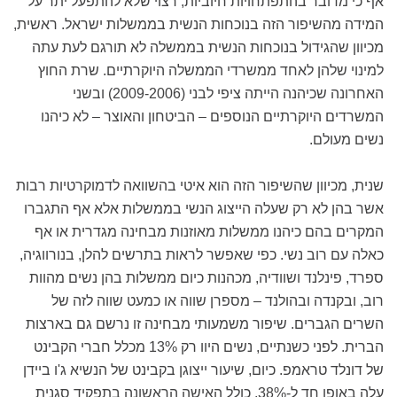
אף כי מדובר בהתפתחויות חיוביות, רצוי שלא להתפעל יתר על
המידה מהשיפור הזה בנוכחות הנשית בממשלות ישראל. ראשית,
מכיוון שהגידול בנוכחות הנשית בממשלה לא תורגם לעת עתה
למינוי שלהן לאחד ממשרדי הממשלה היוקרתיים. שרת החוץ
האחרונה שכיהנה הייתה ציפי לבני (2009-2006) ובשני
המשרדים היוקרתיים הנוספים – הביטחון והאוצר – לא כיהנו
נשים מעולם.
שנית, מכיוון שהשיפור הזה הוא איטי בהשוואה לדמוקרטיות רבות
אשר בהן לא רק שעלה הייצוג הנשי בממשלות אלא אף התגברו
המקרים בהם כיהנו ממשלות מאוזנות מבחינה מגדרית או אף
כאלה עם רוב נשי. כפי שאפשר לראות בתרשים להלן, בנורווגיה,
ספרד, פינלנד ושוודיה, מכהנות כיום ממשלות בהן נשים מהוות
רוב, ובקנדה ובהולנד – מספרן שווה או כמעט שווה לזה של
השרים הגברים. שיפור משמעותי מבחינה זו נרשם גם בארצות
הברית. לפני כשנתיים, נשים היוו רק 13% מכלל חברי הקבינט
של דונלד טראמפ. כיום, שיעור ייצוגן בקבינט של הנשיא ג'ו ביידן
עלה באופן חד ל-38%, כולל האישה הראשונה בתפקיד סגנית