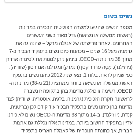
נשים בטופ
מספר הנשים שהגיעו למשרה הפוליטית הבכירה במדינות
(ראשות ממשלה או נשיאות) גדל מאוד בשני העשורים
האחרונים. לאחר פרישתה של אנגלה מרקל – שהנהיגה את
גרמניה מעל 16 שנים – מכהנות כיום נשים בתפקיד הבכיר ב-7
מתוך 38 מדינות ה-OECD. ביניהן ניתן למנות את ג'סינדה ארדרן
(ניו זילנד), מֶטֶה פרדריקסן (דנמרק) ומגדלנה אנדרסון (שוודיה).
כפי שניתן לראות בלוח 1, מאז שנת 2012 כיהנו נשים בתפקיד
ראשת ממשלה או נשיאה ביותר ממחצית (21 מ-38) מדינות ה-
OECD. רשימה זו כוללת מדינות בהן בתקופה זו נשברה
לראשונה תקרת הזכוכית (גרמניה, בלגיה, אוסטריה, שוודיה) לצד
מדינות בהן כיהנו נשים בתפקיד הבכיר עוד קודם לכן (בריטניה,
קנדה, ניו זילנד). ב-14 מתוך 38 מדינות ה-OECD נשים לא כיהנו
עדיין בתפקיד החשוב ביותר. במדינות אלה נכללת גם ארצות
הברית, אך כהונתה הנוכחית של קאמלה האריס בתפקיד