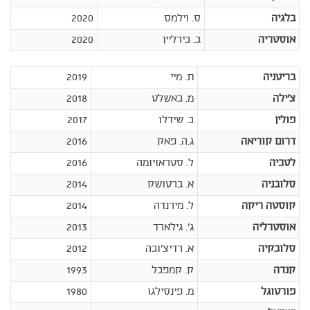
בלגיה
ס. וילמס
2020
אוסטריה
ב. בירליין
2020
בריטניה
ת. מיי
2019
צ'ילה
מ. באשלט
2018
פולין
ב. שידלו
2017
דרום קוריאה
ג.ה. פאק
2016
לטביה
ל. סטראויומה
2016
סלובניה
א. ברטושק
2014
קוסטה ריקה
ל. מירנדה
2014
אוסטרליה
ג'. גילארד
2013
סלובקיה
א. רדיצ'ובה
2012
קנדה
ק. קמפבל
1993
פורטוגל
מ. פינסילגו
1980