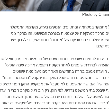
Photo by Chai
ל מתמקד במלחמה ובחטופים הנמקים בעזה, מקדמת הממשלה
 מהלך למתקפה על עצמאות מערכת המשפט. זהו מהלך ציני
 מניפולטיבי ברטוריקה של "אחדות" תחת אש, כדי לערוך שינוי
ת שלנו.
הוועדה לבחירת שופטים. תחת מעטה של נורמליות מדומה, הואיל שר
וועדה לבחירת שופטים לאחר תקופת הקפאה ארוכה שבה הופעלו
ן. הוועדה אמנם בחרה בחודשים האחרונים מעל מאה שופטים
וץ בה: שר המשפטים דורש שכל מהלך בה יתקבל "בהסכמה רחבה"
ה שלו. אם שר המשפטים לא מקבל את מבוקשו, התקן הפנוי לשיפוט
 אף שבכל בתי המשפט נדרש, לפי חוק, רק רוב רגיל מקרב חברי הוועדה
יגוד לשופט עליון שלבחירתו נדרש רוב של שבעה מתוך תשעת חברי
לה לדיון גם אם ההתנגדות היא בקרב חברי ועדה פוליטיקאים, שבאופן