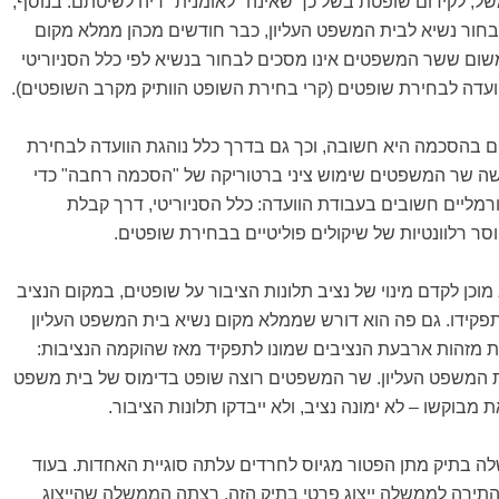
ל, לקידום שופטת בשל כך שאינה "לאומנית" דיה לשיטתם. בנוסף,
לבחור נשיא לבית המשפט העליון, כבר חודשים מכהן ממלא מקום
שום ששר המשפטים אינו מסכים לבחור בנשיא לפי כלל הסניוריטי
ועדה לבחירת שופטים (קרי בחירת השופט הוותיק מקרב השופטים).
 בהסכמה היא חשובה, וכך גם בדרך כלל נוהגת הוועדה לבחירת
שה שר המשפטים שימוש ציני ברטוריקה של "הסכמה רחבה" כדי
רמליים חשובים בעבודת הוועדה: כלל הסניוריטי, דרך קבלת
סר רלוונטיות של שיקולים פוליטיים בבחירת שופטים.
כן לקדם מינוי של נציב תלונות הציבור על שופטים, במקום הנציב
פקידו. גם פה הוא דורש שממלא מקום נשיא בית המשפט העליון
ת מזהות ארבעת הנציבים שמונו לתפקיד מאז שהוקמה הנציבות:
 המשפט העליון. שר המשפטים רוצה שופט בדימוס של בית משפט
ת מבוקשו – לא ימונה נציב, ולא ייבדקו תלונות הציבור.
שלה בתיק מתן הפטור מגיוס לחרדים עלתה סוגיית האחדות. בעוד
ירה לממשלה ייצוג פרטי בתיק הזה, רצתה הממשלה שהייצוג