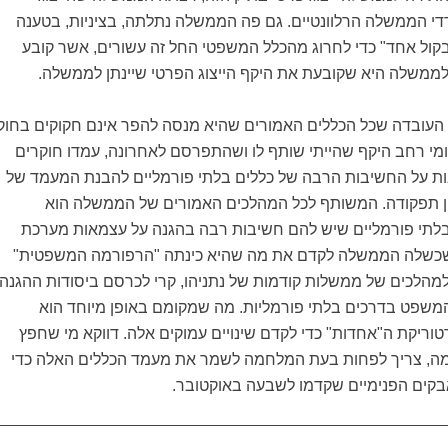
רדי הממשלה הרלוונטיים. גם פה הממשלה נתלתה, בציניות, בטענה
קול אחד" כדי לחרוג מהכלל המשפטי החל זה עשורים, אשר קובע
משלה היא שקובעת את היקף הייצוג הפרטי שיינתן לממשלה.
עובדה שכל הכללים האמורים שהיא מנסה להפר אינם חקוקים בחוק
מי רחב היקף שהייתי שותף לו ושהתפרסם לאחרונה, עמדו חוקרים
ונות על החשיבות הרבה של כללים בלתי פורמליים להבנת המעמד של
 תפקודה. המשותף לכל המהלכים האמורים של הממשלה הוא
בלתי פורמליים שיש להם חשיבות רבה בהגנה על עצמאות מערכת
כשלה הממשלה לקדם את מה שהיא כינתה "הרפורמה המשפטית"
למהלכים של ממשלות קודמות של נתניהו, קרי לכרסם ביסודות ההגנה
שפט בדרכים בלתי פורמליות. מה שמקומם באופן מיוחד הוא
וריקת ה"אחדות" כדי לקדם שינויים עמוקים אלה. דווקא מי שחפץ
, צריך לפחות בעת המלחמה לשמר את מעמד הכללים האלה כדי
קים הפנימיים שקדמו לשבעה באוקטובר.