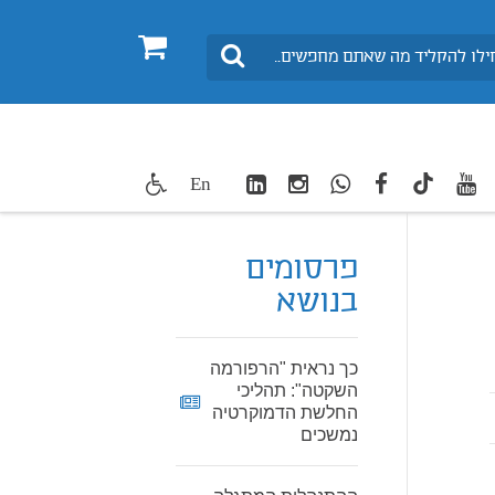
0
חיפוש
LinkedIn
Instagram
WhatsApp
facebook
youtube
twitte
En
TikTok
פרסומים
בנושא
כך נראית "הרפורמה
השקטה": תהליכי
החלשת הדמוקרטיה
נמשכים