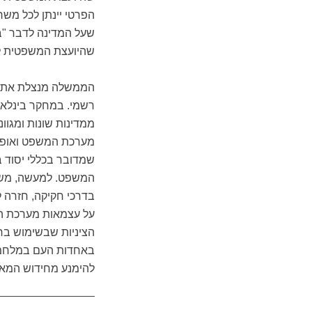
הפרטי יינתן לכל מש
שעל המדינה לדבר "ב
שהיועצת המשפטית למ
הממשלה מנצלת את ה
רשמי. במחקר בינלאו
ממדינות שונות ומגו
מערכת המשפט ואופן
שמדובר בכללי יסוד 
המשפט. למעשה, מש
בדרכי חקיקה, חזרה 
על עצמאות מערכת המ
הציניות שבשימוש ברט
באחדות העם במלחמה
להימנע מחידוש המאב