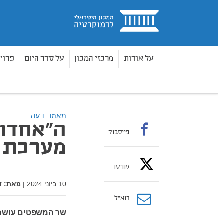
בית
על אודות
מרכזי המכון
על סדר היום
פרוי
מאמרים
ה"אחדות" ככלי למתקפה על מערכת המש
בית
מאמר דעה
ה"אחדות
פייסבוק
מערכת 
טוויטר
10 ביוני 2024
|
מאת:
ד
דוא”ל
שר המשפטים עושה 