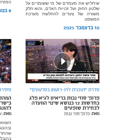
המזרחי
שיחליש את מעמדם של מי ששומרים על
שלטון החוק ועל זכויות האדם, והוא חלק
9 בנובמבר 2025
משורה של צעדים להחלשת מערכת
המשפט.
10 בדצמבר 2025
סדרת "תוכנית לוין-רוטמן בסרטונים"
סקירה
פרופ' סוזי נבות בריאיון לגיא פלג
המהל
בחדשות 12 בנושא שינוי הוועדה
לבחירת שופטים
להונגר
מאת:
פרופ' סוזי נבות
מאת:
ע
השווא
ובהונ
בהובל