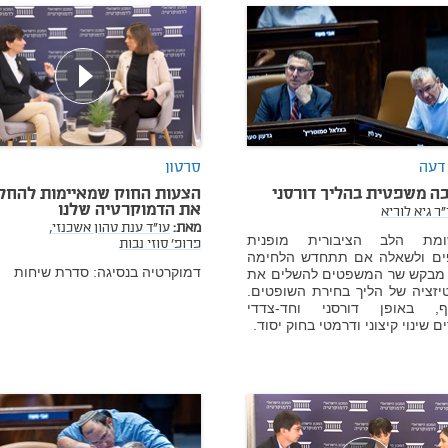
דעה
סרטון
ה משפטית בהליך דורסני
הצעות החוק שמאיימות להחל
את הדמוקרטיה שלנו
"ר גיא לוריא
מאת:
עו"ד ענת טהון אשכנזי,
מת הלב הציבורית מופנית
פרופ' סוזי נבות
ים ולשאלה אם תתחדש הלחימה
דמוקרטיה בנסיגה: סדרת שיחות
 מבקש שר המשפטים להשלים את
יזציה של הליך בחירת השופטים.
, באופן דורסני וחד-צדדי
ם שינוי קיצוני ודרמטי בחוק יסוד.