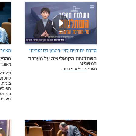
סדרת "תוכנית לוין-רוטמן בסרטונים"
מאמר 
השתלטות הקואליציה על מערכת
מהפיכ
המשפט
מאת:
ד
מאת:
פרופ' סוזי נבות
כשתשו
לחטופ
בעזה,
הפוליט
במחטף
מעבירי