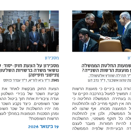
ן
מסבירון
שמעות החלטת הממשלה
מסבירון על הצעת חוק-יסוד: 
ן מועצת הרשות השנייה?
נושאי משרה ברשויות השלטון
(תיקוני חקיקה)
"ר תהילה שוורץ אלטשולר,
ת טהון אשכנזי,
ד"ר נדב דגן
מאת:
ד"ר גיא לוריא,
ד"ר עמיר פוקס
ורה בצו ביניים כי מועצת הרשות
הצעת החוק מבקשת לאחד את מנ
 תמשיך לפעול בהרכבה הקיים עד
קביעת השכר של בכירי השלטון
ה בעתירה. הממשלה החליטה כי
ועדה ציבורית אחת תוך ביטול ההג
ה אין תוקף מחייב לצו ולהחלטות
שכר השופטים. כיצד נקבע השכר כ
 המועצה מכוחו. אף שהצו לא
מה יהיו ההשלכות על שכר השופ
אל הממשלה, ולכן אין להחלטת
ומהן הסכנות הטמונות במהלך לעצ
ה כל תוקף משפטי, ההשלכות
הרשות השופטת?
ת להיות חמורות. מעבר לעצם
19 בינואר 2026
ה הבעייתית שלפיה הממשלה