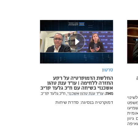
סרטון
החלשת הדמוקרטיה על רקע
החזרה ללחימה | עו"ד ענת טהון
אשכנזי בשיחה עם ח"כ גלעד קריב
מאת:
עו"ד ענת טהון אשכנזי,
ח"כ גלעד קריב
ינוי
דמוקרטיה בנסיגה: סדרת שיחות
משפט
מיעו
אומית
גיוון
איפה