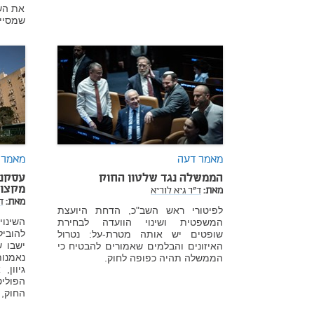
את הש
שמסייע
מאמר דעה
מאמר 
הממשלה נגד שלטון החוק
עסקני
מקצוע
מאת:
ד"ר גיא לוריא
מאת:
ד
לפיטורי ראש השב"כ, הדחת היועצת
השינו
המשפטית ושינוי הוועדה לבחירת
להובי
שופטים יש אותה מטרת-על: נטרול
ישבו 
האיזונים והבלמים שאמורים להבטיח כי
נאמנות
הממשלה תהיה כפופה לחוק.
גיוון
הפולי
החוק, 