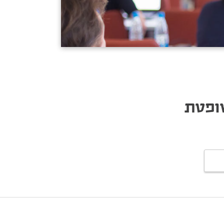
שופטת