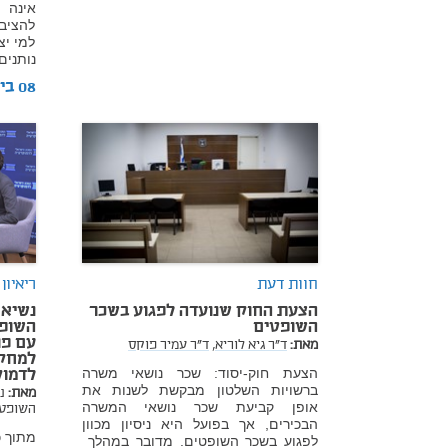
אינה 
להציב 
למי י
נותנים
08 ביולי 2025
חוות דעת
ריאיון
הצעת החוק שנועדה לפגוע בשכר
נשיא 
השופטים
השופט
עם פר
מאת:
ד"ר גיא לוריא,
ד"ר עמיר פוקס
למחקר
הצעת חוק-יסוד: שכר נושאי משרה
לדמוק
ברשויות השלטון מבקשת לשנות את
מאת:
נ
אופן קביעת שכר נושאי המשרה
השופט 
הבכירים, אך בפועל היא ניסיון מכוון
מתוך
לפגוע בשכר השופטים. מדובר במהלך