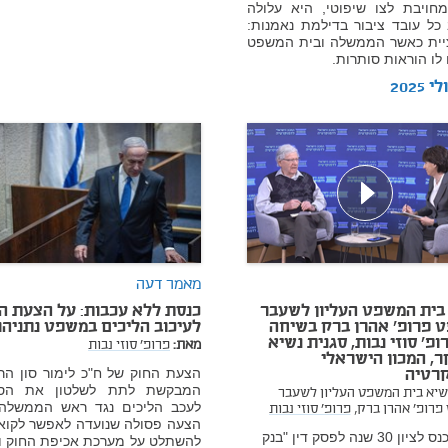
מחויבת לצו שיפוטי, היא עלולה
כל עובד ציבור בדילמת נאמנות:
ציית כאשר הממשלה ובית המשפט
 לו הוראות סותרות.
מאמר דעה
בית המשפט העליון לשעבר
כנסת ללא עכבות: על הצעת ה
 פרופ' אהרן ברק בשיחה
לעיכוב הליכים במשפט נתניהו
ופ' סוזי נבות, סגנית נשיא
מאת:
פרופ' סוזי נבות
, המכון הישראלי
רטיה
הצעת החוק של ח"כ לימור סון הר
המבקשת לתת לשלטון את הס
שיא בית המשפט העליון לשעבר
לעכב הליכים נגד ראש הממשלה,
פרופ' אהרן ברק,
פרופ' סוזי נבות
הצעה פסולה שנועדה לאפשר לקואל
כנס לציון 30 שנה לפסק דין "בנק
להשתלט על מערכת אכיפת החוק ו