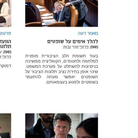
מאמר דעה
סרטון
להלך אימים על שופטים
הוועד
תלונו
מאת:
פרופ' סוזי נבות
מאת:
ע
בעוד תשומת הלב הציבורית מופנית
פרופ' ס
למלחמה ולחטופים, הקואליציה ממשיכה
דמוקרט
בניסיונות להשתלט על מערכת המשפט.
שינוי אופן בחירת נציב תלונות הציבור על
השופטים יאפשר מעתה להתעמר
בשופטים ולפגוע בעצמאותם.