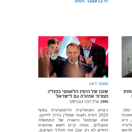
17 בדצמבר 2025
מאמר דעה
חוק
שובו של הימין הלאומני בפולין:
תמרור אזהרה גם לישראל
מאת:
עו"ד דפני בנבניסטי
 מלך,
ניצחון הקואליציה הדמוקרטית בסוף
מכות
2023 הפיח תקווה שפולין בדרך לתיקון.
 היא
אלא שבפועל הישגיה של הממשלה
יציה
מוגבלים, ועתה קיים חשש שהנשיא
לראש
החדש לא רק יעכב את תהליך השיקום,