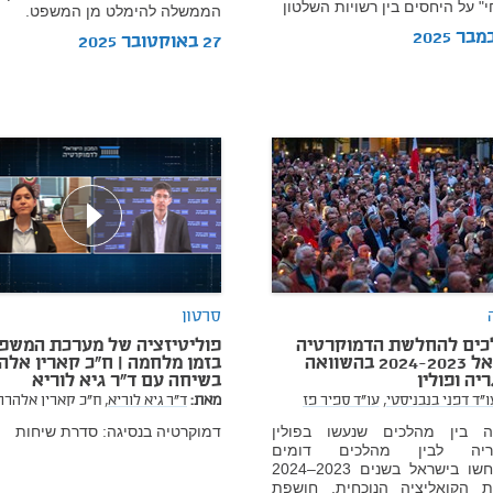
" על היחסים בין רשויות השלטון
הממשלה להימלט מן המשפט.
27 באוקטובר 2025
סרטון
כים להחלשת הדמוקרטיה
פוליטיזציה של מערכת המשפ
בישראל 2024-2023 בהשוואה
בזמן מלחמה | ח"כ קארין אלה
יה ופולין
בשיחה עם ד"ר גיא לוריא
ו"ד דפני בנבניסטי,
עו"ד ספיר פז
מאת:
ד"ר גיא לוריא,
ח"כ קארין אלהרר
ה בין מהלכים שנעשו בפולין
דמוקרטיה בנסיגה: סדרת שיחות
גריה לבין מהלכים דומים
שהתרחשו בישראל בשנים 2023–2024
ת הקואליציה הנוכחית, חושפת