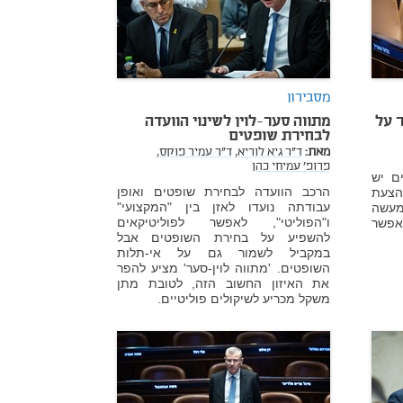
מסבירון
ר על
מתווה סער-לוין לשינוי הוועדה
לבחירת שופטים
מאת:
ד"ר גיא לוריא,
ד"ר עמיר פוקס,
פרופ' עמיחי כהן
ם יש
הרכב הוועדה לבחירת שופטים ואופן
הצעת
עבודתה נועדו לאזן בין "המקצועי"
מעשה
ו"הפוליטי", לאפשר לפוליטיקאים
אפשר
להשפיע על בחירת השופטים אבל
במקביל לשמור גם על אי-תלות
השופטים. 'מתווה לוין-סער' מציע להפר
את האיזון החשוב הזה, לטובת מתן
משקל מכריע לשיקולים פוליטיים.