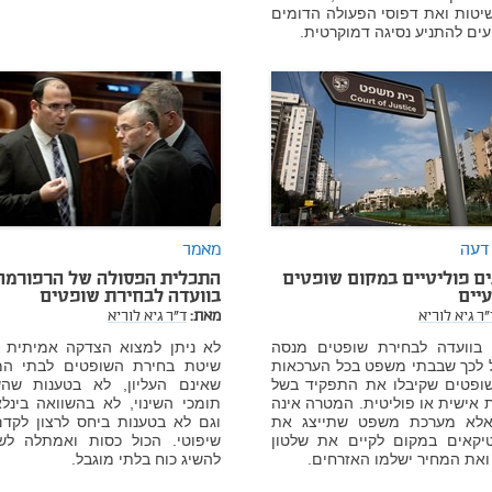
יטות ואת דפוסי הפעולה הדומים
ים להתניע נסיגה דמוקרטית.
דעה
מאמר
ם פוליטיים במקום שופטים
התכלית הפסולה של הרפורמה
יים
בוועדה לבחירת שופטים
"ר גיא לוריא
מאת:
ד"ר גיא לוריא
י בוועדה לבחירת שופטים מנסה
לא ניתן למצוא הצדקה אמיתית לש
ל לכך שבבתי משפט בכל הערכאות
שיטת בחירת השופטים לבתי ה
שופטים שקיבלו את התפקיד בשל
שאינם העליון, לא בטענות שהש
 אישית או פוליטית. המטרה אינה
תומכי השינוי, לא בהשוואה בינל
, אלא מערכת משפט שתייצג את
וגם לא בטענות ביחס לרצון לקדם 
טיקאים במקום לקיים את שלטון
שיפוטי. הכול כסות ואמתלה לש
ואת המחיר ישלמו האזרחים.
להשיג כוח בלתי מוגבל.