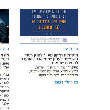
חוות דעת
מסבירו
חוקתיות תיקון מס' 4 לחוק-יסוד:
מה מ
השפיטה לעניין שינוי הרכב הוועדה
בעניי
לבחירת שופטים
מאת:
ד
מאת:
ד"ר מורן קנדלשטיין-היינה,
עו"ד ענ
ד"ר גיא לוריא,
עו"ד ענת טהון אשכנזי,
בג"ץ ה
עו"ד ספיר פז ,
ד"ר עמיר פוקס
השנייה
22 ביולי 2026
להכרע
מבחינת
שתקבל
כוון 
הממשל
עלולו
ההצהר