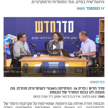
והיועמ"שית בפרט, ונגד המוסדות הדמוקרטיים.
17 בנובמבר 2025
פודקאסט
סדר חדש | פרק 18: החקיקה האנטי דמוקרטית חוזרת: מה
מצפה לנו בכנס החורף של הכנסת
מאת:
יוחנן פלסנר,
שירה ברביבאי-שחם,
ד"ר עמיר פוקס
הכנסת חזרה ואיתה גם היוזמות שמאיימות על עקרונות היסוד של
הדמוקרטיה. בין הצעות החוק שמקדמת הקואליציה כאלה