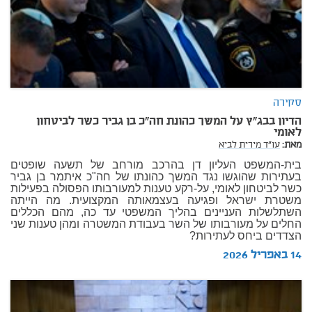
סקירה
הדיון בבג"ץ על המשך כהונת חה"כ בן גביר כשר לביטחון
לאומי
מאת:
עו"ד מירית לביא
בית-המשפט העליון דן בהרכב מורחב של תשעה שופטים
בעתירות שהוגשו נגד המשך כהונתו של חה"כ איתמר בן גביר
כשר לביטחון לאומי, על-רקע טענות למעורבותו הפסולה בפעילות
משטרת ישראל ופגיעה בעצמאותה המקצועית. מה הייתה
השתלשלות העניינים בהליך המשפטי עד כה, מהם הכללים
החלים על מעורבותו של השר בעבודת המשטרה ומהן טענות שני
הצדדים ביחס לעתירות?
14 באפריל 2026