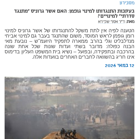
מסבירון
בעקבות התנגדותו למינוי גופמן: האם אשר גרוניס "מתנגד
סדרתי" למינויים?
מאת:
ד"ר אסף שפירא
הטענה לפיה אין לתת משקל להתנגדותו של אשר גרוניס למינוי
רומן גופמן לראש המוסד, משום שהתנגד בעבר גם למינוי אביחי
מנדלבליט וגלי בהרב ממארה לתפקיד היועמ"ש – נובעת מאי
הבנה כפולה: מדובר בשתי ועדות שונות שכל אחת שונה
בהרכבה ובתפקידה, ובפועל – נשיא בית המשפט העליון בדימוס
אינו חריג בהשוואה לחברים האחרים בוועדות אלה.
12 במאי 2026