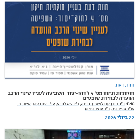
חוות דעת
חוקתיות תיקון מס' 4 לחוק-יסוד: השפיטה לעניין שינוי הרכב
הוועדה לבחירת שופטים
מאת:
ד"ר מורן קנדלשטיין-היינה,
ד"ר גיא לוריא,
עו"ד ענת טהון אשכנזי,
עו"ד ספיר פז ,
ד"ר עמיר פוקס
22 ביולי 2026