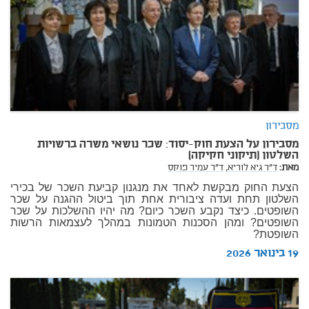
מסבירון
מסבירון על הצעת חוק-יסוד: שכר נושאי משרה ברשויות
השלטון (תיקוני חקיקה)
מאת:
ד"ר גיא לוריא,
ד"ר עמיר פוקס
הצעת החוק מבקשת לאחד את מנגנון קביעת השכר של בכירי
השלטון תחת ועדה ציבורית אחת תוך ביטול ההגנה על שכר
השופטים. כיצד נקבע השכר כיום? מה יהיו ההשלכות על שכר
השופטים? ומהן הסכנות הטמונות במהלך לעצמאות הרשות
השופטת?
19 בינואר 2026