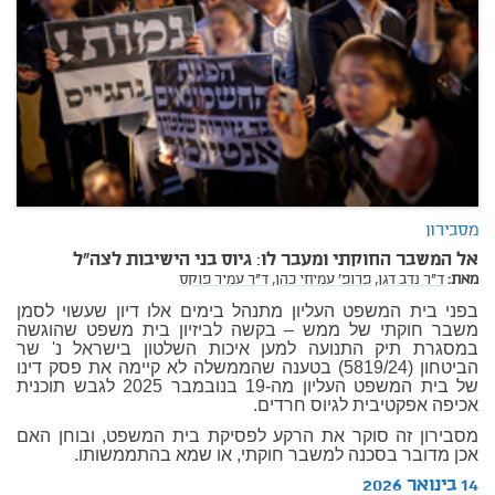
מסבירון
אל המשבר החוקתי ומעבר לו: גיוס בני הישיבות לצה"ל
מאת:
ד"ר נדב דגן,
פרופ' עמיחי כהן,
ד"ר עמיר פוקס
בפני בית המשפט העליון מתנהל בימים אלו דיון שעשוי לסמן
משבר חוקתי של ממש – בקשה לביזיון בית משפט שהוגשה
במסגרת תיק התנועה למען איכות השלטון בישראל נ' שר
הביטחון (5819/24) בטענה שהממשלה לא קיימה את פסק דינו
של בית המשפט העליון מה-19 בנובמבר 2025 לגבש תוכנית
אכיפה אפקטיבית לגיוס חרדים.
מסבירון זה סוקר את הרקע לפסיקת בית המשפט, ובוחן האם
אכן מדובר בסכנה למשבר חוקתי, או שמא בהתממשותו.
14 בינואר 2026