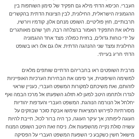
העברי. הכיסא הדתי מילא גם תפקיד של סימון השותפות בין
ההגמוניה הישראלית, החילונית, לבין הציונות הדתית בהקשרים
תרבותיים, חוץ פוליטיים. השופט מנחם אלון, קודמיו ויורשיו,
מילאו את התפקיד האמור בהצלחה רבה, תוך שהם מאותגרים
על ידי כוחות גדולים, בחזית כפולה: מצד אחד ההגמוניה
החילונית ומצד שני ההנהגה הדתית. אלו גם אלו ראו בשופט
הדתי חריג בעייתי.
מרבית השופטים ראו בחבריהם הדתיים שותפים מלאים
למשימה השיפוטית, אך סימנו את הבחירות הערכיות האופייניות
לזהותם, ואת משיכתם למקורות המשפט העברי, כעניין שראוי
לגדרו ולתחמו היטב למען לא תזלוג השפעתו אל מרכז הבמה ואף
יחלחל אל הנורמה הנוהגת. המשפט העברי והעדפות יהודיות
מסורתיות לפירוש המציאות שימשו אבקת סוכר שבוזקים על
העוגה ליפותה; אך עיקר העוגה, כך היה ברור לכול, חייבת להיות
עשויה סולת נקייה מהשפעות אלו. ניסח זאת היטב השופט המנוח
מישאל חשין כשקבע כי השפעת המשפט העברי על הפסיקה