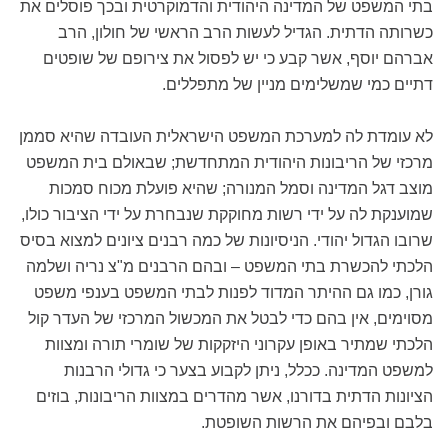
בתי המשפט של המדינה היהודית והדמוקרטית ובכך פוסלים את
כשרותה הדתית. הגדיל לעשות הרב הראשי של חולון, הרב
אברהם יוסף, אשר קבע כי יש לפסול את צירופם של שופטים
דתיים כמי שמשלימים מניין של מתפללים.
לא עומדת לה למערכת המשפט הישראלית העובדה שהיא סממן
מרכזי של הריבונות היהודית המתחדשת; שבאולם בית המשפט
מוצב דגל המדינה וסמל המנורה; שהיא פועלת מכוח סמכות
שמוענקת לה על ידי רשות מחוקקת שנבחרת על ידי הציבור כולו,
שרובו הגדול יהודי. הניסיונות של כמה רבנים ציונים למצוא בסיס
הלכתי להכשרת בתי המשפט – ובהם הרבנים מ"צ נריה ושלמה
גורן, כמו גם ההיתר המדוד לפנות לבתי המשפט בענפי משפט
מסוימים, אין בהם כדי לבטל את המכשול המרכזי של העדר קול
הלכתי שמתיר באופן עקרוני היזקקות של שומרי תורה ומצוות
למשפט המדינה. ככלל, ניתן לקבוע בצער כי גדולי הרבנות
הציונות הדתית בדורנו, אשר מהדרים במצוות הריבונות, בוזים
בלבם ובפיהם את הרשות השופטת.