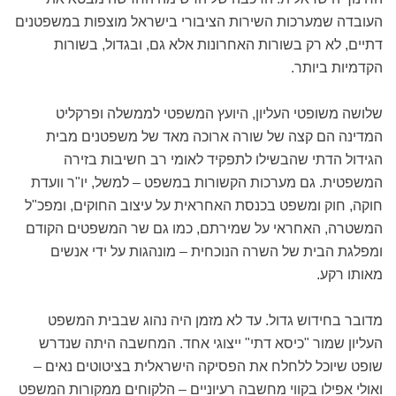
העובדה שמערכות השירות הציבורי בישראל מוצפות במשפטנים
דתיים, לא רק בשורות האחרונות אלא גם, ובגדול, בשורות
הקדמיות ביותר.
שלושה משופטי העליון, היועץ המשפטי לממשלה ופרקליט
המדינה הם קצה של שורה ארוכה מאד של משפטנים מבית
הגידול הדתי שהבשילו לתפקיד לאומי רב חשיבות בזירה
המשפטית. גם מערכות הקשורות במשפט – למשל, יו"ר וועדת
חוקה, חוק ומשפט בכנסת האחראית על עיצוב החוקים, ומפכ"ל
המשטרה, האחראי על שמירתם, כמו גם שר המשפטים הקודם
ומפלגת הבית של השרה הנוכחית – מונהגות על ידי אנשים
מאותו רקע.
מדובר בחידוש גדול. עד לא מזמן היה נהוג שבבית המשפט
העליון שמור "כיסא דתי" ייצוגי אחד. המחשבה היתה שנדרש
שופט שיוכל ללחלח את הפסיקה הישראלית בציטוטים נאים –
ואולי אפילו בקווי מחשבה רעיוניים – הלקוחים ממקורות המשפט