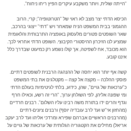
"הייתה שולית, ויותר משקבע עיקרים הפיץ ריחו ניחוח".
הכיסא הדתי יצר מצב לא ראוי של "הטרוטופיה"; קרי, הרוב
ההגמוני בבית המשפט הניח שמאחר ויש "דתי" ייצוגי בהרכב,
שאר השופטים פטורים מלעסוק באופציה התרבותית והלאומית
שמציע לנו הזיכרון ההיסטורי הקיבוצי. השופט הדתי אחראי לכך.
הוא מכובד, אח לשפיטה, אך קולו נשמע רק כמיעוט שבדרך כלל
איננו קובע.
קשה אף יותר הוא יחסה של ההנהגה הרבנית לשופטים דתיים.
פוסקי ההלכה – מקצה אל קצה – מקטלגים את בתי המשפט
כ"ערכאות של גויים", שהן, כידוע, בלתי לגיטימיות בעולם הדתי
ומי שפונה אליהן, לפי השולחן ערוך, "הרי זה רשע, וכאילו חרף
וגדף והרים ידו בתורת משה רבינו עליו השלום". רבנים חרדיים
(מהחזון אי"ש ועד לרב עובדיה יוסף) ורבנים ציונים-דתיים
(מהרבנים הראשיים אברהם שפירא ומרדכי אליהו ועד לרב יעקב
אריאל) מחילים את הקטגוריה הגלותית של ערכאות של גויים על