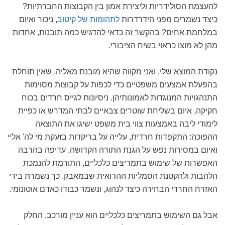
להעצמת הסולידריות וליצירת אמון בין הקבוצות החברתיות?
כיצד נשמרים מפני הידרדרות
לתהומות של קיטוב
, ניכור ואיום
במלחמת אחים? בהקשר זה כדאי להדגיש כמה תובנות, אחדות
מהן לא מוצו כראוי בשיח הציבורי.
נקודת המוצא שלי, ואני מקווה שהיא מובנת מאליה, שאין תוחלת
בהפעלת אמצעים משפטיים כדי לכפות על קבוצות מסוימות
התנהגויות המנוגדות לאמונותיהן. ניסיונות לגייס חרדים בכוח
חקיקה, איום בשליחת שוטרים צבאיים לבתי המדרש או כפיית
לימודי ליבה באמצעות צווי בית משפט ישיגו את התוצאה
ההפוכה: התקפדות חרדית, עלייה על בריקדות בזעקת מי לה' אליי
ואיום במסירות נפש על הגנת התורה הקדושה. עדיפה בהרבה
האפשרות של שימוש בתמריצים כלכליים, התורמת להנמכת
הלהבות ולהקטנת הסמליות ההרואית שבמאבק. כך נשמרת בידי
האזרח החרדי הבחירה כיצד לנהוג, ונשמר כבודו כאדם אוטונומי.
אבל גם השימוש בתמריצים כלכליים הוא עניין מורכב. החלק