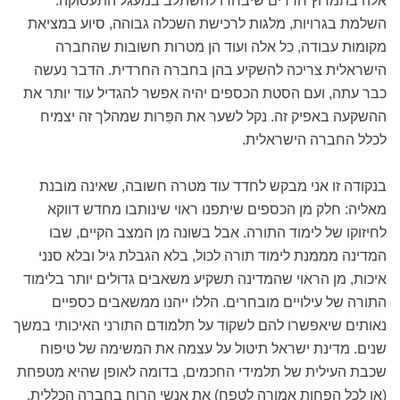
אלה בתמרוץ חרדים שיבחרו להשתלב במעגל התעסוקה:
השלמת בגרויות, מלגות לרכישת השכלה גבוהה, סיוע במציאת
מקומות עבודה, כל אלה ועוד הן מטרות חשובות שהחברה
הישראלית צריכה להשקיע בהן בחברה החרדית. הדבר נעשה
כבר עתה, ועם הסטת הכספים יהיה אפשר להגדיל עוד יותר את
ההשקעה באפיק זה. נקל לשער את הפֵּרות שמהלך זה יצמיח
לכלל החברה הישראלית.
בנקודה זו אני מבקש לחדד עוד מטרה חשובה, שאינה מובנת
מאליה: חלק מן הכספים שיתפנו ראוי שינותבו מחדש דווקא
לחיזוקו של לימוד התורה. אבל בשונה מן המצב הקיים, שבו
המדינה מממנת לימוד תורה לכול, בלא הגבלת גיל ובלא סנני
איכות, מן הראוי שהמדינה תשקיע משאבים גדולים יותר בלימוד
התורה של עילויים מובחרים. הללו ייהנו ממשאבים כספיים
נאותים שיאפשרו להם לשקוד על תלמודם התורני האיכותי במשך
שנים. מדינת ישראל תיטול על עצמה את המשימה של טיפוח
שכבת העילית של תלמידי החכמים, בדומה לאופן שהיא מטפחת
(או לכל הפחות אמורה לטפח) את אנשי הרוח בחברה הכללית.