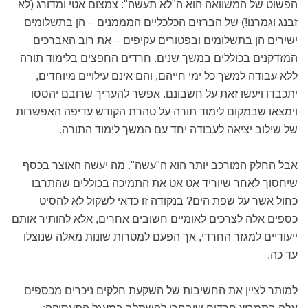
הפשוט של המשוואה הוא ה"לא תעשה": צמצום אטי ומדורג (לא
זבנג וגמרנו!) של הברזים הכלכליים המממנים – הן בתשלומים
ישירים הן בתשלומים ובפטורים עקיפים – את רוב האברכים
המזדקנים בכוללים במשך שנים. חרדים החפצים בלימוד תורה
ללא עבודה למשך כל ימי חייהם, והם אינם עילויים מיוחדים,
יתכבדו ויעשו זאת על חשבונם. אפשר להעריך שרובם יהססו
וימצאו שבמקום לימוד תורה על טהרת הקודש עדיפה האפשרות
של שילוב יציאה לעבודה יחד עם המשך לימוד התורה.
אבל החלק המורכב יותר הוא ה"עשה". מה יעשה האוצר בכסף
שיחסוך לאחר שיוריד אט אט את התמיכה בכוללים שהתרבו
כחול אשר על שפת הים? בנקודה זו כדאי לשקול לא להסיט
כספים אלה לצרכים לאומיים חשובים אחרים, אלא להותיר אותם
ייעודיים למגזר החרדי, אך הפעם למטרות שונות מאלה שנוצלו
עד כה.
למותר לציין את החשיבות של השקעת חלקים ניכרים מכספים