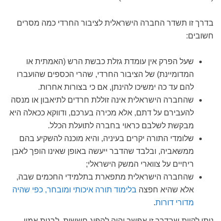
בדרך זו תשדר החברה הישראלית לציבור החרדי כמה מסרים
חשובים:
שעל הפרק אין עומדת גזלת כבשת הרש (האמתית או
המדומיינת) של הציבור החרדי, שהרי הכספים שהועברו
להם עד כה ימשיכו להינתן, אם כי בצורות אחרות.
שהחברה הישראלית אינה זוללת חרדים לתיאבון או מנסה
להעבירם על דתם, אלא מכירה בערכם, ודווקא ככאלה היא
מבקשת לשלבם כראוי בחברה לתועלת הכלל.
שלומדי התורה יקרים בעיניה, והיא מוכנה להשקיע בהם
ממשאביה, ובלבד שהדבר ייעשה באופן שאינו הופך לאבן
ריחיים על צווארי המשק הישראלי;
שהחברה הישראלית מתפארת בתלמידי החכמים שבה,
אלא שהיא חפצה
בלימוד תורה איכותי ומובחר, כפי שהיה
מדורי דורות
.
ניתן לקוות שבדרך זו אפשר יהיה להפיג חששות, לבנות אמון