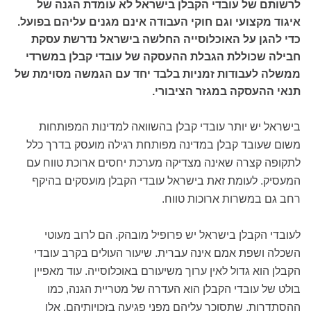
לרשותם של עובדי הקבלן בישראל לא עומדת הגנה של
איגוד מקצועי וגם חוקי העבודה אינם מגנים עליהם בפועל.
כדי להגן על האוכלוסייה החלשה בישראל נדרשת עסקת
חבילה שכוללת הגבלת ההעסקה של עובדי קבלן במשרדי
ממשלה לעבודות זמניות בלבד יחד עם הגמשה מסוימת של
תנאי ההעסקה במגזר הציבורי.
בישראל יש יותר עובדי קבלן בהשוואה למדינות המפותחות
משום שעובד קבלן במדינה מפותחת רגילה מועסק בדרך כלל
לתקופה קצרה שאינה מצדיקה מערכת יחסים ארוכת טווח עם
המעסיק. לעומת זאת בישראל עובדי הקבלן מועסקים בהיקף
רחב גם במשרות ארוכות טווח.
לעובדי הקבלן בישראל יש פרופיל מובהק. הם לרוב מעוטי
השכלה ושפת אמם אינה עברית. שיעור העולים בקרב עובדי
הקבלן הוא גדול לאין ערוך משיעורם באוכלוסייה. עוד מאפיין
בולט של עובדי הקבלן הוא העדרה של מטריית הגנה, כמו
ההסתדרות, שתסוכך עליהם מפני פגיעה בזכויותיהם. אלו