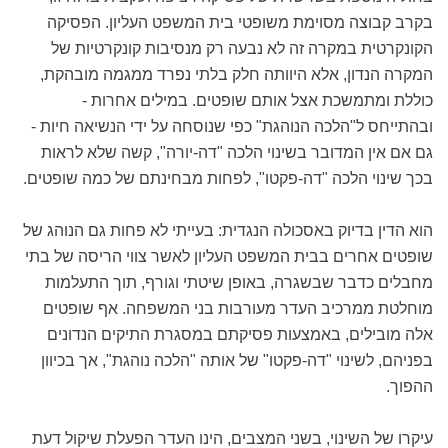
בקרב קבוצה מסוימת משופטי בית המשפט העליון. הפסיקה
הקונקרטית במקרה זה לא נבעה רק מנסיבות קונקרטיות של
המקרה הנדון, אלא היוותה חלק בלתי נפרד ממגמה מובהקת,
כוללת ומתמשכת אצל אותם שופטים. במילים אחרות -
ובהתייחס ל"הלכה הנוהגת" כפי שנוסחה על ידי הנשיאה חיות -
גם אם אין המדובר בשינוי הלכה "דה-יורה", קשה שלא לראות
בכך שינוי הלכה "דה-פקטו", לפחות מבחינתם של כמה שופטים.
הוא הדין בדיוק באסכולה הנגדית: בעייתי לא פחות גם הנוהג של
שופטים אחרים בבית המשפט העליון לאשר צווי הריסה של בתי
מחבלים כדבר שבשגרה, באופן שיטתי וגורף, תוך התעלמות
מוחלטת ממרכיב העדר מעורבות בני המשפחה. אף שופטים
אלה מובילים, באמצעות פסיקתם במסגרת התיקים הנדונים
בפניהם, לשינוי "דה-פקטו" של אותה "הלכה נוהגת", אך בכיוון
ההפוך.
עיקרו של השינוי, בשני המצבים, הינו העדר הפעלת שיקול דעת