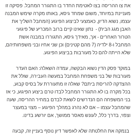
את צו ההריסה בצו לאטימת החדר בו התגורר המחבל. פסיקה זו
מעניינת במיוחד, משום שמחד גיסא, באותו מקרה שימש המבנה
עצמו, נשוא הדיון, כאמצעי לביצוע הפיגוע (המחבל השליך את
האבן מגג הבית) - נתון שאינו קיים ברוב המכריע של פיגועי
הטרור האחרים - אך, מאידך גיסא, התגוררו במבנה אשת
המחבל ו-8 ילדיה (7 מהם קטינים) וכן שני אחיו ובני משפחותיהם,
שלא הייתה להם כל מעורבות בביצוע הפיגוע.
במוקד פסק הדין נשוא הבקשה, עמדה השאלה: האם העדר
מעורבות של בני משפחת המחבל במעשה העבירה, שולל את
ההצדקה להריסת ביתם? שאלה זו מתעוררת על בסיס קבוע,
בכל מקרה בו לא התגורר המחבל לבדו טרם ביצוע הפיגוע, כי אז
בני המשפחה הם הנדרשים לשאת לבדם במחיר ההריסה, שעה
שהמחבל עצמו – אם לא נהרג במהלך הפיגוע – מצוי במעצר
וצפוי, בדרך כלל, לעונש מאסר ממושך, אם יורשע בדינו.
בנמקה את החלטתה שלא לאפשר דיון נוסף בעניין זה, קבעה