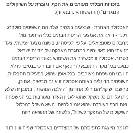
בזכויות הבלתי מעורבים את הכף, וגוברת על השיקולים
הנוגדים
" (ההדגשות אינן במקור).
האסכולה האחרת - שנציגים בולטים שלה הם השופטים סולברג
ווילנר - רואה את אמצעי הריסת הבתים ככלי הרתעה מול
מחבלים פוטנציאלים. על פי תפיסה זו, בשונה מצעד ענישתי, צעד
מניעתי הוא ראוי וחיוני במסגרת מאבקה של מדינת ישראל
בטרור. אסכולה זו מכשירה את השימוש בצעד הריסת הבתים
כמעט בכל מקרה המובא לדיון, אף אם הוברר כי בנסיבותיו לא
היו בני המשפחה מעורבים, בכל אופן שהוא, בפעילות החבלנית.
השופטים הדוגלים באותה אסכולה זו אינם מביאים, אם כן,
בחשבון שיקוליהם חלק אחר מן "ההלכה הנוהגת", במובן זה שלא
ניתן על ידם כל משקל שהוא לעניין
העדר
מעורבות בני המשפחה,
וזאת חרף העובדה שהוא אמור להיות "נושא משקל במכלול
השיקולים של המפקד לשקול", כלשונה של הנשיאה חיות.
דוגמה מייצגת לתפיסתם של המצדדים באסכולה שנייה זו, ניתנה