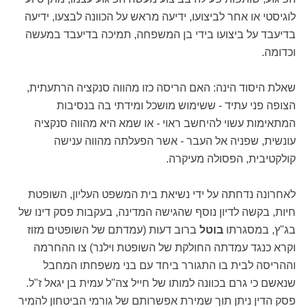
לוגיסטי או אחר לביצועו, ידיעה מראש על הכוונה לבצעו, ידיעה
בדיעבד על ביצועו בידי בן המשפחה, תמיכה בדיעבד במעשה
וכדומה.
שאלת היסוד הינה: האם הריסה כזו מהווה סנקציה הרתעתית,
הצופה פני עתיד - ששימוש מושכל ומידתי בה בנסיבות
המתאימות עשוי להיחשב ראוי - או שמא היא מהווה סנקציה
עונשית, שפניה אל העבר - אשר הפעלתה מהווה ענישה
קולקטיבית, הפסולה מעיקרה.
לאחרונה נדחתה על ידי נשיאת בית המשפט העליון, השופטת
חיות, בקשה לדיון נוסף שהגישה המדינה, בעקבות פסק דינו של
בג"ץ, במסגרתו
בוטל
ברוב דעות (עמדתם של השופטים מזוז
וקרא כנגד עמדתה החולקת של השופטת וילנר) צו ההחרמה
וההריסה לבית בו התגורר ביחד עם בני משפחתו המחבל
שנאשם כי גרם בכוונה למותו של חייל צה"ל עמית בן יגאל ז"ל.
פסק הדין ניתן תוך שמירת אפשרותם של גורמי הביטחון להמיר