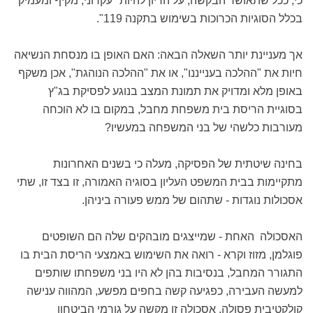
כי, ככל שתאושר הבקשה, על הדיון להיות "עקרוני, מקיף ומעמיק
בכלל הסוגיות הכרוכות בשימוש בתקנה 119".
אך מעניינת יותר השאלה הבאה: האם האופן בו מנסחת הנשיאה
חיות את "ההלכה בענייננו", או את "ההלכה הנוהגת", אכן משקף
באופן מלא ומדויק את תמונת המצב בנוגע לפסיקת בג"ץ
בסוגיית הריסת בית משפחת מחבל, במקום בו לא הוכחה
מעורבות כלשהי של בני המשפחה במעשיו?
בחינה שיטתית של הפסיקה, מעלה כי בשנים האחרונות
מתקיימות בבית המשפט העליון בסוגיה האמורה, זו בצד זו, שתי
אסכולות נוגדות - שתהום של ממש פעורה ביניהן.
האסכולה האחת - שמייצגים מובהקים שלה הם השופטים
פוגלמן, מזוז וקרא - רואה את השימוש באמצעי הריסת הבית בו
התגורר המחבל, בנסיבות בהן לא היו בני משפחתו שותפים
למעשה העבירה, כפגיעה קשה בחפים מפשע, המהווה ענישה
קולקטיבית פסולה. אסכולה זו מקשה על גורמי הביטחון