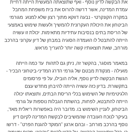
את הבקשה לדיון נוסף - ואף שתוצאתה המעשית הייתה דחיית
עמדת המדינה, אשר דרשה להרוס את בית משפחת המחבל
במקרה הקונקרטי - נבעה דווקא מתוך רצון שלא למנוע מגורמי
הביטחון את היכולת העקרונית להמשיך ולעשות שימוש באמצעי
של הריסת בתים בנסיבות עתידיות מתאימות. יכולת זו עשויה
הייתה להתבטל לו הועמדה הסוגיה במבחן של דיון עקרוני בהרכב
מורחב, שאת תוצאותיו קשה יותר להעריך מראש.
במאמר מוסגר, בהקשר זה, ניתן גם לתהות עד כמה הייתה
מועילה - מנקודת מבטם של גורמי הדרג המדיני-ביטחוני הבכיר -
הגשת הבקשה לדיון נוסף, אליה הובילו, על פי פרסומים
בתקשורת. בדיון כזה עשויה הייתה להיבחן מחדש עצם
הלגיטימיות של השימוש בכלי הריסת הבתים, ותוצאתו יכולה
הייתה להתבטא, לפחות, בהשתת הגבלות נוספות על גורמי
הביטחון, לעניין השימוש בו. מדובר היה באפשרות ריאלית מאד,
בעיקר לנוכח העובדה שהמשיבים לבקשת המדינה לקיום דיון
נוסף בהרכב מורחב - ובהם ארגון "המוקד להגנת הפרט" - דרשו