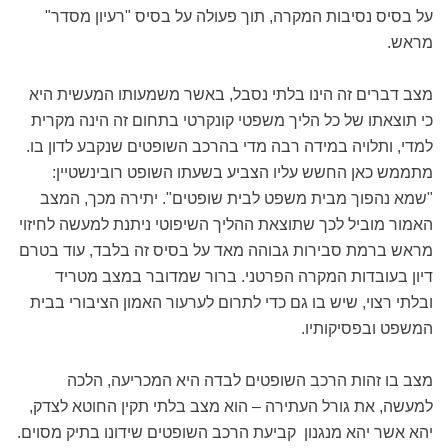
על בסיס נסיבות המקרה, תוך פעולה על בסיס "רעיון מסדר"
מראש.
מצב דברים זה הינו בלתי נסבל, באשר משמעותו המעשית היא
כי תוצאתו של כל הליך משפטי קונקרטי בתחום זה הינה מקרית
למדי, ותלויה במידה רבה מדי בהרכב השופטים שנקבע לדון בו.
מתממש כאן החשש עליו הצביע בשעתו השופט רובינשטיין:
"שמא נהפוך מבית משפט לבית שופטים". יתירה מכך, המצב
האמור מוביל לכך שתוצאת ההליך השיפוטי ניתנת למעשה לחיזוי
מראש ברמת סבירות גבוהה מאד על בסיס זה בלבד, עוד בטרם
דיון בעובדות המקרה הפרטני. ברור שמדובר במצב מטריד
ובלתי רצוי, שיש בו גם כדי לתרום לערעור האמון הציבורי בבית
המשפט ובפסיקותיו.
מצב בו זהות הרכב השופטים לבדה היא המכריעה, הלכה
למעשה, את גורל העתירה – הוא מצב בלתי תקין החוטא לצדק,
יהא אשר יהא מנגנון קביעת הרכב השופטים שידונו בתיק מסוים.