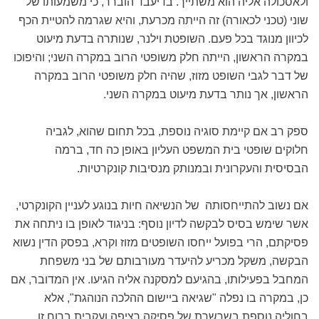
ולאסכולה אליה הוא משתייך. בדיעבד הוברר, כי משמעותו של
שוני (טכני לכאורה) זה הייתה מכרעת, והיא שגרמה להטיית הכף
לכיוון מנוגד בכל פעם. השופטת וילנר, שנותרה בדעת מיעוט
במקרה הראשון, הייתה חלק משופטי הרוב במקרה השני; והיפוכו
של דבר לגבי השופט מזוז, שהיה חלק משופטי הרוב במקרה
הראשון, אך נותר בדעת מיעוט במקרה השני.
ספק רב אם קיימת סוגיה נוספת, בכל תחום שהוא, לגביה
חלוקים שופטי בית המשפט העליון באופן כה חד, ברמה
הבסיסית והעקרונית ובמנותק מנסיבות קונקרטיות.
אם נשוב להתייחסותה של הנשיאה חיות בנוגע לעניין הקונקרטי,
אשר שימש בסיס לבקשה לדיון נוסף: בניגוד לאופן בו ניתחה את
פסיקתם, הרי בפועל ייחסו השופטים מזוז וקרא, בפסק הדין נשוא
הבקשה, משקל מכריע להיעדר מעורבותם של בני משפחת
המחבל בפעילותו, בהגיעם למסקנה אליה הגיעו. אין המדובר, אם
כן, במקרה בו נפלה "שגיאה ביישום ההלכה הנוהגת", אלא
בחוליה נוספת בשרשרת של פסיקה רציפה ועקבית ברוח זו,