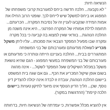
הנשיאה חיות:
" לא נקבעה... הלכה חדשה ביחס למעורבות קרובי משפחתו של
המפגע או ביחס למשקל שיש לייחס לכך. שופטי הרוב החילו את
אמות המידה שנקבעו לעניין זה על נסיבות המקרה... הכרעתם...
תחומה לדלת אמותיו של המקרה הפרטני... היא אינה משנה מן
ההלכה הנוהגת... בוודאי שאין למצוא בה קביעה כי בכל מקרה
ומקרה שבו מפעיל המפקד הצבאי את סמכותו... עליו ליתן
משקל
מכריע
לשאלת מודעותם ומעורבותם של בני המשפחה
המתגוררים בבית... ההלכה בענייננו הייתה ונותרה כי מודעותם או
מעורבותם של בני המשפחה במעשי המפגע - הגם שהיא נושאת
משקל במכלול השיקולים שעל המפקד לשקול... - אינה מהווה
בשום אופן שיקול המכריע את הכף... גם אם שגה בית המשפט
ביישום ההלכה הנוהגת, עובדה זו לבדה אינה יכולה להצדיק דיון
נוסף, שכן... הליך הדיון הנוסף אינו מיועד לתיקון טעויות ב
יישום
הלכה קיימת" (ההדגשות במקור).
אין להוציא מכלל אפשרות, כי עמדתה של הנשיאה חיות, בדחותה