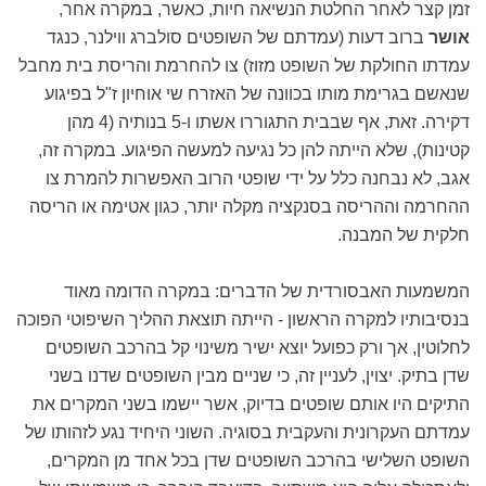
זמן קצר לאחר החלטת הנשיאה חיות, כאשר, במקרה אחר,
אושר
ברוב דעות (עמדתם של השופטים סולברג ווילנר, כנגד
עמדתו החולקת של השופט מזוז) צו להחרמת והריסת בית מחבל
שנאשם בגרימת מותו בכוונה של האזרח שי אוחיון ז"ל בפיגוע
דקירה. זאת, אף שבבית התגוררו אשתו ו-5 בנותיה (4 מהן
קטינות), שלא הייתה להן כל נגיעה למעשה הפיגוע. במקרה זה,
אגב, לא נבחנה כלל על ידי שופטי הרוב האפשרות להמרת צו
ההחרמה וההריסה בסנקציה מקלה יותר, כגון אטימה או הריסה
חלקית של המבנה.
המשמעות האבסורדית של הדברים: במקרה הדומה מאוד
בנסיבותיו למקרה הראשון - הייתה תוצאת ההליך השיפוטי הפוכה
לחלוטין, אך ורק כפועל יוצא ישיר משינוי קל בהרכב השופטים
שדן בתיק. יצוין, לעניין זה, כי שניים מבין השופטים שדנו בשני
התיקים היו אותם שופטים בדיוק, אשר יישמו בשני המקרים את
עמדתם העקרונית והעקבית בסוגיה. השוני היחיד נגע לזהותו של
השופט השלישי בהרכב השופטים שדן בכל אחד מן המקרים,