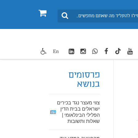
0
חיפוש
LinkedIn
Instagram
WhatsApp
facebook
youtube
twitte
En
TikTok
פרסומים
בנושא
צווי מעצר נגד בכירים
ישראלים בבית הדין
הפלילי הבינלאומי |
שאלות ותשובות