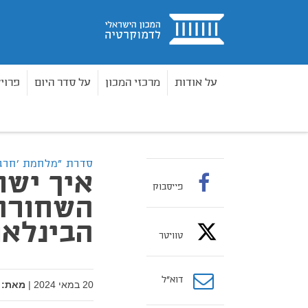
בית
על אודות
מרכזי המכון
על סדר היום
פרוי
סרטוני דיגיטל
מלחמת "חרבות ברזל" בסרטונים
בית
סדרת "מלחמת 'חרבו
איך ישר
פייסבוק
השחורה 
הבינלאו
טוויטר
דוא”ל
20 במאי 2024
|
מאת: