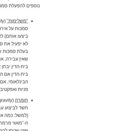
נוספים להפעלת סמכות
"משלימות"
סמכות על אירו
ביצעו אותם) לא
לא יפעיל את ס
בעלת סמכות שי
שאין עבירה, או
בית-הדין יבחן 
בית-הדין אם הה
הבינלאומי, אם
פניות ואפקטיבי
חומרה
חשד לביצוע עב
(למשל: כמה אנ
שיט שניסו להפ