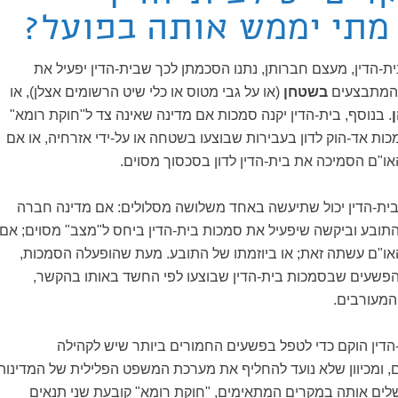
מתי יממש אותה בפועל?
-הדין, מעצם חברותן, נתנו הסכמתן לכך שבית-הדין יפעיל את
 המתבצעים
בשטחן
(או על גבי מטוס או כלי שיט הרשומים אצלן), או
. בנוסף, בית-הדין יקנה סמכות אם מדינה שאינה צד ל"חוקת רומא"
כות אד-הוק לדון בעבירות שבוצעו בשטחה או על-ידי אזרחיה, או אם
ו"ם הסמיכה את בית-הדין לדון בסכסוך מסוים.
ת-הדין יכול שתיעשה באחד משלושה מסלולים: אם מדינה חברה
התובע וביקשה שיפעיל את סמכות בית-הדין ביחס ל"מצב" מסוים; אם
או"ם עשתה זאת; או ביוזמתו של התובע. מעת שהופעלה הסמכות,
הפשעים שבסמכות בית-הדין שבוצעו לפי החשד באותו בהקשר,
 המעורבים.
-הדין הוקם כדי לטפל בפשעים החמורים ביותר שיש לקהילה
ם, ומכיוון שלא נועד להחליף את מערכת המשפט הפלילית של המדינות
ים אותה במקרים המתאימים, "חוקת רומא" קובעת שני תנאים