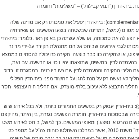
 בית-הדין ("תנאי קבילות") – "משלימות" וחומרה:
(complementarity): בית-הדין יפעיל את סמכותו רק אם מדינה שלה
ע מסוים (למשל, המדינה שבשטחה בוצעו הפשעים, או שאזרחיה
 הפעילה את סמכותה, או שלא עשתה כן באופן ראוי. כלומר: בית-הדין
מכותו לגבי אירועים שביחס אליהם מתנהלת חקירה על-ידי מדינה
פוט, או שחקירה כזו כבר בוצעה. חקירה כזו יכולה להסתיים בממצא
 בהעמדה לדין ובמשפט, שתוצאתו יהיו זיכוי או הרשעה. עם זאת,
אם הליכי החקירה וההעמדה לדין שבוצעו היו כנים. במסגרת זו יבדוק
ליך לא נעשה רק על מנת להגן על החשוד מפני בית-הדין הפלילי
 ההליך התבצע ללא עיכוב בלתי-מוצדק, ואם ההליך היה עצמאי, חסר
.
(gravity): בית-הדין יעסוק רק בפשעים החמורים ביותר, ולא בכל אירוע שיש
ירה שבסמכות בית-הדין. חומרת הפשעים נגזרת, בין היתר, מהיקפם
שים נהרגו או נפצעו) ומאופי המעשים. כך למשל, ביחס לאירוע משט
ה-"מאווי מרמרה" משנת 2010, אשר במהלכו השתלטו כוחות צה"ל על מספר כלי
ר את המצור הימי על רצועת עזה ואגב כך נגרם מותם של תשעה