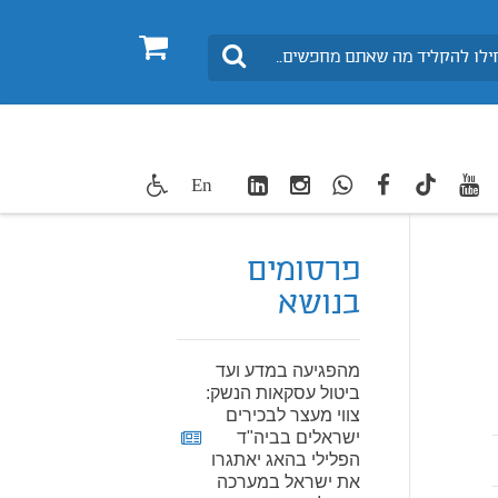
0
חיפוש
LinkedIn
Instagram
WhatsApp
facebook
youtube
twitte
En
TikTok
פרסומים
בנושא
מהפגיעה במדע ועד
ביטול עסקאות הנשק:
צווי מעצר לבכירים
ישראלים בביה"ד
הפלילי בהאג יאתגרו
את ישראל במערכה