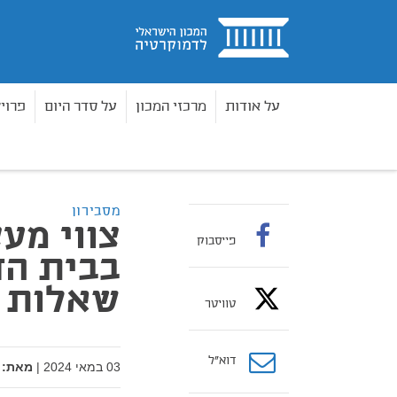
בית
על אודות
מרכזי המכון
על סדר היום
פרוי
מאמרים
צווי מעצר נגד בכירים ישראלים בבית הדין
בית
מסבירון
צווי מע
פייסבוק
בבית הד
שאלות 
טוויטר
דוא”ל
03 במאי 2024
|
מאת: