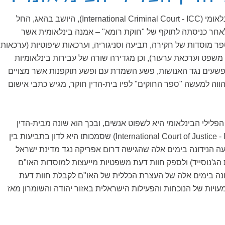
בית-הדין הפלילי הבינלאומי (International Criminal Court - ICC), היושב בהאג, החל
ול בשנת 2002, לאחר כניסתה לתוקף של "חוקת רומא" – אמנה בינלאומית אשר
פר מוסדות של חקירה, תביעה וסניגוריה, וערכאות שיפוטיות (ערכאות
שפט וערכאת ערעור), וכן מגדירה שורה של עבירות בינלאומיות
שעים נגד האנושות, פשע השמדת עם ופשע תוקפנות אשר מצויים
ווה למעשה "ספר החוקים" לפיו בית-הדין חוקר, מגיש כתבי אישום
הפלילי הבינלאומי היא לשפוט אנשים, ובכך הוא שונה מבית-הדין
הבינלאומי לצדק (International Court of Justice - ICJ) שסמכותו היא לדון בתביעות בין
עה הנידונה בימים אלה שהגישה דרום אפריקה נגד מדינת ישראל
ג'נוסייד) ולספק חוות דעת משפטיות מייעצות למוסדות האו"ם
נה בימים אלה של העצרת הכללית של האו"ם לקבלת חוות דעת
יות של הנוכחות והפעילות הישראלית באזור יהודה והשומרון מאז