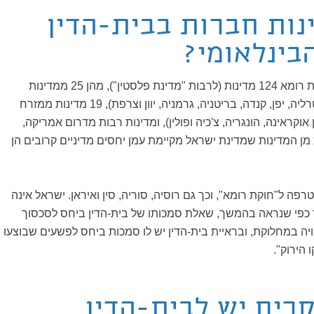
נות חברות בבית-הדין
בינלאומי?
עד כה הצטרפו לאמנת רומא 124 מדינות (לרבות "מדינת פלסטין"), מהן 25 ממדינות
המערב (וביניהן אוסטרליה, יפן, קנדה, בריטניה, גרמניה, יוון וצרפת), 19 מדינות ממזרח
 אוקראינה, הונגריה, צ'כיה ופולין), ומדינות רבות מדרום אמריקה,
מן המדינות שמדינת ישראל מקיימת עמן יחסים מדיניים קרובים הן
פה ל"חוקת רומא", וכך גם רוסיה, סוריה, סין ואיראן. ישראל אינה
 כפי שנראה בהמשך, שאלת סמכותו של בית-הדין ביחס לסכסוך
יה במחלוקת, ובראיית בית-הדין יש לו סמכות ביחס לפשעים שבוצעו
הירוק".
רים יש לבית-הדין