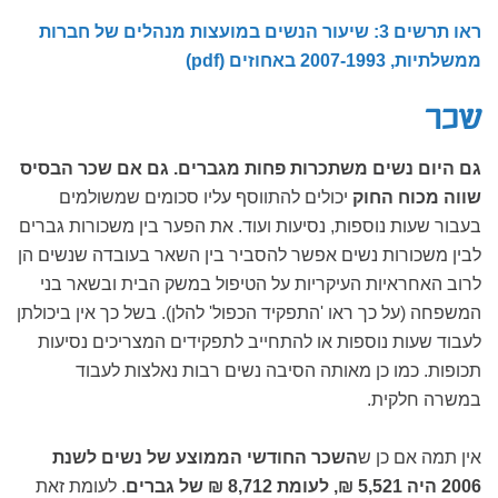
ראו תרשים 3: שיעור הנשים במועצות מנהלים של חברות
ממשלתיות, 2007-1993 באחוזים (pdf)
שכר
גם היום נשים משתכרות פחות מגברים. גם אם שכר הבסיס
שווה מכוח החוק
יכולים להתווסף עליו סכומים שמשולמים
בעבור שעות נוספות, נסיעות ועוד. את הפער בין משכורות גברים
לבין משכורות נשים אפשר להסביר בין השאר בעובדה שנשים הן
לרוב האחראיות העיקריות על הטיפול במשק הבית ובשאר בני
המשפחה (על כך ראו 'התפקיד הכפול' להלן). בשל כך אין ביכולתן
לעבוד שעות נוספות או להתחייב לתפקידים המצריכים נסיעות
תכופות. כמו כן מאותה הסיבה נשים רבות נאלצות לעבוד
במשרה חלקית.
אין תמה אם כן ש
השכר החודשי הממוצע של נשים לשנת
2006 היה 5,521 ₪, לעומת 8,712 ₪
של גברים
. לעומת זאת