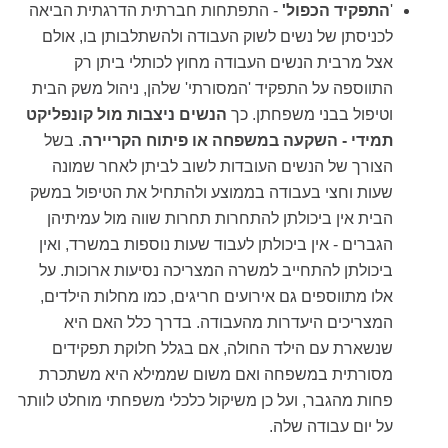
'
התפקיד הכפול'
- התפתחות חברתית הדרגתית הביאה
לכניסתן של נשים לשוק העבודה ולהשתלבותן בו, אולם
אצל מרבית הנשים העבודה מחוץ לכותלי ביתן רק
התווספה על התפקיד 'המסורתי' שלהן, ניהול משק הבית
וטיפול בבני משפחתן. כך
הנשים ניצבות מול
קונפליקט
תמידי - השקעה במשפחה או פיתוח הקריירה
. בשל
הצורך של הנשים העובדות לשוב לביתן לאחר שמונה
שעות וחצי בעבודה בממוצע ולהתחיל את הטיפול במשק
הבית אין ביכולתן להתחרות תחרות שווה מול עמיתיהן
הגברים - אין ביכולתן לעבוד שעות נוספות במשרד, ואין
ביכולתן להתחייב למשרה המצריכה נסיעות ארוכות. על
אלו מתווספים גם אירועים חריגים, כמו מחלות הילדים,
המצריכים היעדרות מהעבודה. בדרך כלל האם היא
שנשארת עם הילד החולה, אם בגלל חלוקת תפקידים
מסורתית במשפחה ואם משום שממילא היא משתכרת
פחות מהגבר, ועל כן משיקול כלכלי משפחתי מוחלט לוותר
על יום עבודה שלה.