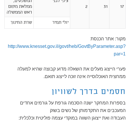
ציפי לבני
המשפטים,
17
31
2
ממלאת מקום
ראש הממשלה
יולי תמיר
שרת החינוך
מקור: אתר הכנסת
http://www.knesset.gov.il/govt/heb/GovtByParameter.asp?
par=1
פערי הייצוג מעלים את השאלה מדוע קבוצה שהיא למעלה
ממחצית האוכלוסייה אינה זוכה לייצוג תואם.
חסמים בדרך לשוויון
בספרות המחקר ישנה הסכמה גורפת על גורמים אחדים
המעכבים את התקדמותן של נשים בשוק
העבודה ואת ייצוגן השווה במוקדי עצמה פוליטית וכלכלית: