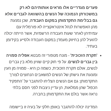
פערים מגדריים אלו מראים אותותיהם לא רק
במשכורתן הנמוכה של הנשים בהשוואה
לגברים אלא
גם בבלימת התקדמותן במקום העבודה
, שכן נמנעת
מהן האפשרות לנהל אינטראקצייה לא פורמלית עם
עמיתיהן לאחר שעות העבודה הרשמיות, אשר הייתה יכולה
להועיל להן בחיזוק מעמדן במקום העבודה ולסייע בקידומן
בעתיד.
'תקרת הזכוכית'
- מונח מטפורי זה מבטא
אפליה סמויה
בין גברים לנשים
. על פי חוק קיים שוויון מלא בין גברים
לנשים, אולם תקרת הזכוכית, כשמה כן היא - סמויה מן העין
ומונעת את גישתן של הנשים למשאבים הנחוצים לצורך
התקדמותן: גם אם הנשים הצליחו להתגבר על 'התפקיד
הכפול' שהן ממלאות, הן עדיין ניצבות לפני חסם בלתי
נראה אשר בולם את התקדמותן בחברה.
המדינה יכולה להתגבר באופן חלקי על בעיה זו ביישומה