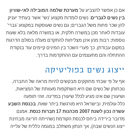
אם כן אפשר להצביע על
מערכת שלמה המובילה לאי-שוויון
בין נשים לגברים
: נשים לומדות מקצוע 'נשי' אשר בעתיד יעניק
להן שכר פחות משל הגברים; גם נשים שעוסקות במקצוע 'גברי'
עובדות לאחר מכן במשרה חלקית, או במשרה מלאה בלא שעות
נוספות; רבות מהן אינן מצליחות להתקדם מעלה בסולם הדרגות
במקום עבודתן. כך פערי השכר בין המינים קיימים עוד בנקודת
ההתחלה והם מתעצמים עם ההתקדמות בדרך.
ייצוג נשים בפוליטיקה
אף על פי שבתי מחוקקים מבקשים להיות מראה של החברה,
נוכחותן של נשים שם היא השתקפות מעוותת של המציאות,
ושיעורן שם אינו מגיע לכלל שיעורן במדינה. זוהי תופעה
כלל-עולמית, ובישראל היא מורגשת ביתר שאת.
בכנסת השבע
עשרה נכון לשנת 2007 מכהנות 17 חברות
כנסת
. אמנם
מדובר בירידה ביחס לכנסת הקודמת (שהייתה חריגה מבחינת
ייצוג הנשים שבה), אך הנתון משתלב במגמה כללית של עלייה