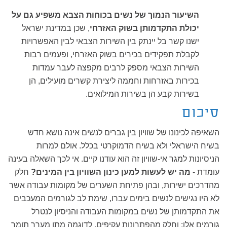
השיעור הנמוך של נשים בכוחות הצבא משפיע גם על
יכולת התקדמותן בשוק האזרחי
, שכן במדינת ישראל
ישנו קשר בל יינתק בין השירות הצבאי לבין האפשרויות
לקבלת תפקידים בכירים בשוק האזרחי, ופעמים רבות
השירות הצבאי מספק לרבים מקפצה לעבר עמדות
בכירות באזרחות וחממה ליצירת קשרים מועילים, הן
בשירות קבע הן בשירות המילואים.
סיכום
השאיפה לכינונו של שוויון בין גברים לנשים אינה נושא חדש
בשיח הישראלי ולא בשיח הדמוקרטי בכלל. אולם למרות
הניסיונות למגר אי-שוויון זה הוא עודנו קיים. אי לכך השאלה בעינה
עומדת -
מה
יש לעשות למען כינון השוויון בין המינים?
חלק
מהדרכים ישירות, ובהן פתיחת השערים של מקומות עבודה אשר
לא היו נגישים לנשים בימים עברו, שימת לב לגורמים המעכבים
את התקדמותן של נשים במקומות העבודה והניסיון לנטרל
גורמים אלו; וחלק מהפתרונות עקיפים, לדוגמה מתן מערך תומך