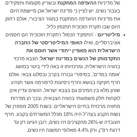
של מדיניות
ההעדפה המתקנת
ובשריון מקומות ותפקידים
בעבור נשים. יש לציין כי מדינת ישראל אכן מיישמת היום
את מדיניות ההעדפה המתקנת במגזר הציבורי, אולם רחוק
היום שבו תקרת הזכוכית תתנפץ כליל.
מיליטריזם
- 'התפקיד הכפול' ו'תקרת הזכוכית' הם חסמים
אוניברסליים, ואילו
האופי
המיליטריסטי של החברה
הישראלית הוא מאפיין ייחודי אשר חוסם את
התקדמותן של
הנשים במדינת ישראל
: הצבא מרכזי
בהוויה הישראלית, ומרכזיותו זו באה לידי ביטוי במושג
'אומה במדים', בסיפורי גבורה בקרב ובסלנג צבאי. אולם
חרף חקיקה בנושא וחרף ניסיונות לרפורמה אשר תנהיג
שוויון מלא בין המינים גם בצבא ישראל, הנשים עדיין אינן
לוקחות חלק משמעותי בהוויה הצבאית, ובכך הן מודרות
מחוויה מרכזית בחיים הישראליים. בשנת 2005 מספרן של
נשות הקבע בצה"ל היה 18% מכלל המשרתים בקבע. חרף
העובדה ש-26% מהקצינים היו נשים, רובן הגיעו רק עד
דרגת רס"ן, ורק 4.4% מאלופי המשנה היו נשים.