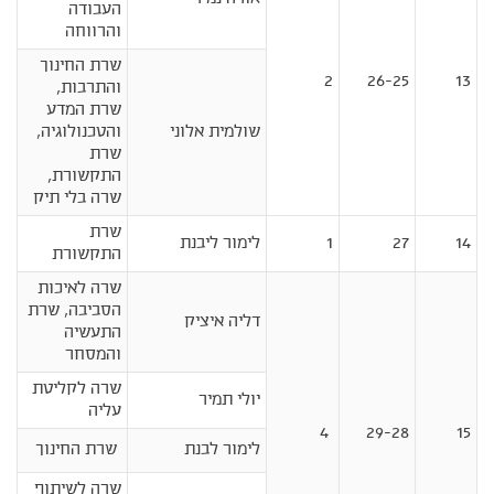
העבודה
והרווחה
שרת החינוך
2
26-25
13
והתרבות,
שרת המדע
שולמית אלוני
והטכנולוגיה,
שרת
התקשורת,
שרה בלי תיק
שרת
14
27
1
לימור ליבנת
התקשורת
שרה לאיכות
הסביבה, שרת
דליה איציק
התעשיה
והמסחר
שרה לקליטת
יולי תמיר
עליה
4
29-28
15
לימור לבנת
שרת החינוך
שרה לשיתוף