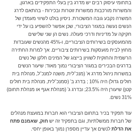
בתחומי עיסוק רבים יש מדרג בין בעלי התפקידים בארגון,
והמשרות מורכבות ממשרות זוטרות ובכירות - בהתאם לדרג
המשרה נקבע גובה המשכורת. ניסיון בולט לשיווי מעמדן של
הנשים נעשה במגזר הציבורי, שכן אפשר להשפיע בו על ידי
חקיקה על מדיניות ודרכי פעולה. נשים הן שני שלישים
מהמועסקים בשירותים הציבוריים, ו-45% מהנשים שעובדות
מחוץ לבית מועסקות בשירותים ציבוריים. אך למרות החתירה
הרשמית והחוקית לשוויון בייצוג של המינים חלקן של נשים
בדרגים הבכירים במגזר הציבורי נמוך מאוד: שיעור הנשים
במשרות ניהול מדרג א' (מנכ"לית, משנה למנכ"ל, מנהלת בית
חולים גדול) היה 10% ; בדרג ב' (סמנכ"לית, מנהלת בית חולים
קטן) שיעורן היה 23.5%; ובדרג ג' (מנהלת אגף או מנהלת תחום)
31% נשים.
עוד תפקיד בכיר בתחום הציבורי הוא חברות במועצת מנהלים
של חברות ממשלתיות, וגם בתפקיד זה יש
חוק, שאמנם פתח
את הדלת
לנשים אך עדיין מספרן נמוך באופן יחסי.