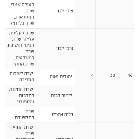
פעולה אזורי,
ציפי לבני
שרת
החקלאות,
שרה בלי תיק
שרה לקליטת
עלייה, שרת
הבינוי והשיכון,
ציפי לבני
שרת
המשפטים,
שרת החוץ
שרה לאיכות
4
30
16
יהודית נאות
הסביבה
שרת החינוך,
לימור לבנת
התרבות
והספורט
שרת
דליה איציק
התקשורת
שרת החוץ,
שרת