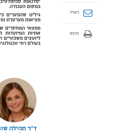
"סדנאות ספקולטיבי
במקום העבודה.
דוא”ל
גילינו שהפערים בי
מציאות מערערת ומש
ממצאי המחקרים שלנ
אתיות המיועדות ל
הדפס
ליועצים משפטיים ול
בעולם רווי טכנולוגיו
ד"ר תהילה שוו