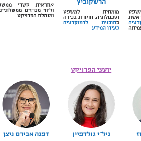
הרשקוביץ
אחראית קשרי ממשל
וליווי מכרזים ממשלתיים
פט
מומחית למשפט
ומנהלת הפרויקט
אשת
וטכנולוגיה, חוקרת בכירה
טיה
ב
תוכנית לדמוקרטיה
יתה
בעידן המידע
יועצי הפרויקט
ז
ניל"י גולדפיין
דפנה אבירם ניצן