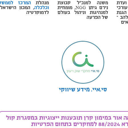
ועדת
משנה למנכ"ל קבוצת
מנהלת
המרכז לממשל
ורכי
נירם גיתן NGG, מומחית
וכלכלה
, המכון הישראלי
הגנת
למנהיגות וניהול בעולם
לדמוקרטיה
להב –
של הפרעה
ים
סי.איי. מידע שיווקי
 אור במימון קרן תובענות ייצוגיות במסגרת קול
חקרים בתחום הפרטיות