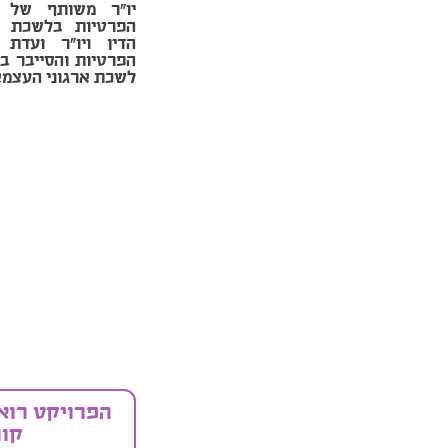
יו"ר משותף של 
הפרטיות בלשכת ע
הדין ויו"ר ועדת 
הפרטיות והסייבר ב
לשכת ארגוני העצמא
הפרויקט רואה
קורא 88/2024 למ