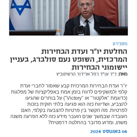
מסבירון
החלטת יו"ר ועדת הבחירות
המרכזית, השופט נעם סולברג, בעניין
יישומוני הבחירות
מאת:
ד"ר עו"ד רחל ארידור הרשקוביץ
יו"ר ועדת הבחירות המרכזית קבע שאסור לחברי ועדת
קלפי ולמשקיפים לדווח בזמן אמת באפליקציות של מפלגות
(כדוגמת "אלקטור" או "Victory") על בוחרים שהגיעו
להצביע, ושדיווח כזה הוא פגיעה בלתי חוקית בזכות
לפרטיות. מה הקשר בין פרטיות להצבעה בקלפי, האם
העובדה שבמשך שנים הועבר מידע כזה ללא הפרעה משנה
משהו, ומדוע מדובר בהחלטה דרמטית?
06 באוגוסט 2026