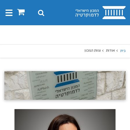
בית
0
חיפוש
Toggle
gation
יפוש
חיפוש
אודות
צוות המכון
בית