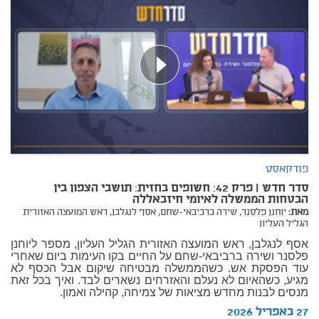
פודקאסט
סדר חדש | פרק 42: חשופים בחזית: תושבי הצפון בין
הבטחות הממשלה לאיומי חיזבאללה
מאת:
יוחנן פלסנר,
שירה ברביבאי-שחם,
אסף לנגלבן, ראש המועצה האזורית
הגליל העליון
אסף לנגלבן, ראש המועצה האזורית הגליל העליון, מספר ליוחנן
פלסנר ושירה ברביבאי-שחם על החיים בקו העימות ביום שאחרי
עוד הפסקת אש. כשהממשלה מבטיחה שיקום אבל הכסף לא
מגיע, כשהאיום לא נעלם והאזרחים נשארים לבד. ואיך בכל זאת
מנסים לבנות מחדש מציאות של צמיחה, קהילה ואמון.
27 באפריל 2026