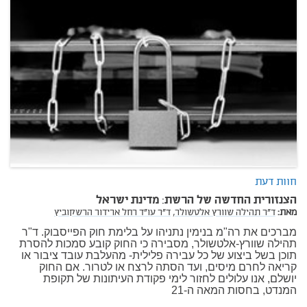
חוות דעת
הצנזורית החדשה של הרשת: מדינת ישראל
מאת:
ד"ר תהילה שוורץ אלטשולר,
ד"ר עו"ד רחל ארידור הרשקוביץ
מברכים את רה"מ בנימין נתניהו על בלימת חוק הפייסבוק. ד"ר
תהילה שוורץ-אלטשולר, מסבירה כי החוק קובע סמכות להסרת
תוכן בשל ביצוע של כל עבירה פלילית- מהעלבת עובד ציבור או
קריאה לחרם מיסים, ועד הסתה לרצח או לטרור. אם החוק
יושלם, אנו עלולים לחזור לימי פקודת העיתונות של תקופת
המנדט, בחסות המאה ה-21