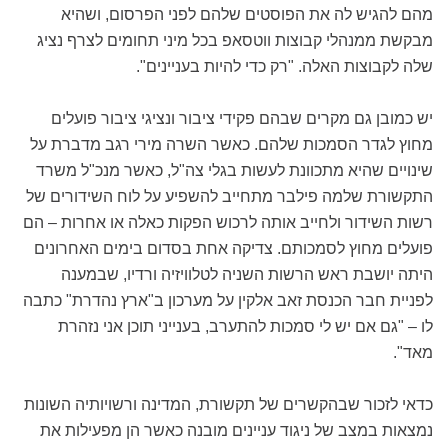
מהם להגיש לה את הפוסטים שלהם לפני הפרסום, ושהיא
מבקשת ממנהלי קבוצות ווטסאפ בכל מיני תחומים לצרף נציג
שלה לקבוצות האלה. "רק כדי להיות בעניינים".
יש כמובן גם מקרים שבהם פקידי ציבור ונציגי ציבור פועלים
מחוץ לגדר הסמכות שלהם. כאשר השרה מירי רגב מדברת על
שינויים שהיא מתכוונת לעשות בגלי צה"ל, כאשר מנכ"ל משרד
התקשורת שלמה פילבר מתחייב להשפיע על לוח השידורים של
רשות השידור ולחייב אותה לרכוש הפקות כאלה או אחרות – הם
פועלים מחוץ לסמכותם. צדיקה אחת בסדום בימים האחרונים
היתה יושבת ראש הרשות השניה לטלוויזיה ורדיו, שבמענה
לפניית חבר הכנסת זאב אלקין על מערכון ב"ארץ נהדרת" כתבה
לו – "גם אם יש לי סמכות להתערב, בענייני תוכן אני נזהרת
מאד".
כדאי לזכור שבהקשרים של תקשורת, המדינה ורשויותיה השונות
נמצאות במצב של ניגוד עניינים מובנה כאשר הן מפעילות את