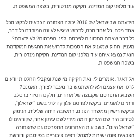
עוד מלפני קום המדינה. חקיקה מנדטורית, בשפה המשפטית.
הידעתם שבישראל של 2016 יכולה הצנזורה הצבאית לבקש מכל
אחד מכם, כל אחד מכם, לדרוש שיגיש לעיונה המוקדם כל דבר,
כל דבר שאתם מתכוונים לפרסם, לפני הפרסום? לא ידעתם?
מעניין. החוק שמעניק את הסמכות לדרוש את ההגשה המוקדמת
הזאת נמצא איתנו עוד מלפני קום המדינה. חקיקה מנדטורית,
בשפה המשפטית.
אל דאגה, אומרים לי. זאת חקיקה מיושנת ומקבלי החלטות יודעים
לרסן את עצמם ולא להשתמש בה מעבר לצורך. האמנם?
השבוע התפרסם שקבוצה של אזרחים, חלקם חסידי ברסלב
ודתיים לאומיים, ביקשו לפרסם עלון קהילתי בשם "ישראלון",
וביקשו רישיון ממשרד הפנים. התשובה היתה שלילית. הנימוק
לסירוב היה שם העיתון דומה מידי לשם עיתון אחר, שקוראים לו
"ישראל היום". בשבועות האחרונים התפרסם גם שהצנזורה
הצבאית פונה ישירות למנהלי דפים ציבוריים בפייסבוק ודורשת