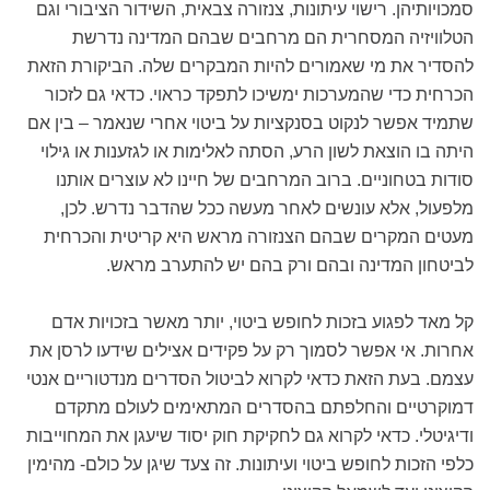
סמכויותיהן. רישוי עיתונות, צנזורה צבאית, השידור הציבורי וגם
הטלוויזיה המסחרית הם מרחבים שבהם המדינה נדרשת
להסדיר את מי שאמורים להיות המבקרים שלה. הביקורת הזאת
הכרחית כדי שהמערכות ימשיכו לתפקד כראוי. כדאי גם לזכור
שתמיד אפשר לנקוט בסנקציות על ביטוי אחרי שנאמר – בין אם
היתה בו הוצאת לשון הרע, הסתה לאלימות או לגזענות או גילוי
סודות בטחוניים. ברוב המרחבים של חיינו לא עוצרים אותנו
מלפעול, אלא עונשים לאחר מעשה ככל שהדבר נדרש. לכן,
מעטים המקרים שבהם הצנזורה מראש היא קריטית והכרחית
לביטחון המדינה ובהם ורק בהם יש להתערב מראש.
קל מאד לפגוע בזכות לחופש ביטוי, יותר מאשר בזכויות אדם
אחרות. אי אפשר לסמוך רק על פקידים אצילים שידעו לרסן את
עצמם. בעת הזאת כדאי לקרוא לביטול הסדרים מנדטוריים אנטי
דמוקרטיים והחלפתם בהסדרים המתאימים לעולם מתקדם
ודיגיטלי. כדאי לקרוא גם לחקיקת חוק יסוד שיעגן את המחוייבות
כלפי הזכות לחופש ביטוי ועיתונות. זה צעד שיגן על כולם- מהימין