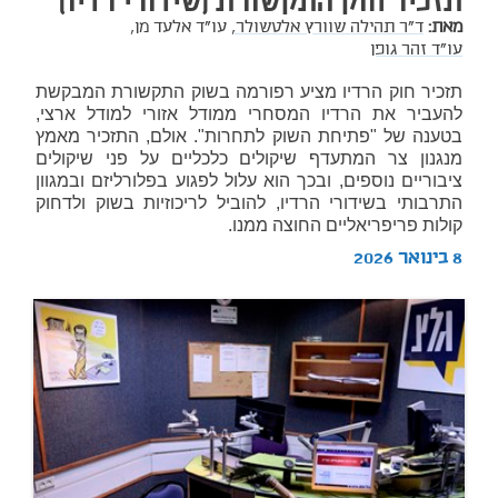
תזכיר חוק התקשורת (שידורי רדיו)
מאת:
ד"ר תהילה שוורץ אלטשולר,
עו"ד אלעד מן,
עו"ד זהר גופן
תזכיר חוק הרדיו מציע רפורמה בשוק התקשורת המבקשת
להעביר את הרדיו המסחרי ממודל אזורי למודל ארצי,
בטענה של "פתיחת השוק לתחרות". אולם, התזכיר מאמץ
מנגנון צר המתעדף שיקולים כלכליים על פני שיקולים
ציבוריים נוספים, ובכך הוא עלול לפגוע בפלורליזם ובמגוון
התרבותי בשידורי הרדיו, להוביל לריכוזיות בשוק ולדחוק
קולות פריפריאליים החוצה ממנו.
8 בינואר 2026