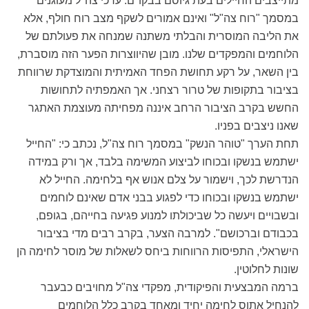
מתייצבים החיילים בעת גיוסם בבקו"ם. ערכי צה"ל מעוגנים
במסמך "רוח צה"ל" ואינם אמורים לשקף מצב רוח חולף, אלא
את הליבה המוסרית והבלתי משתנה שמנחה את פעולתם של
הלוחמים והמפקדים שלנו. מובן שהיווצרות הפער הזה מוסברת,
בין השאר, על רקע תחושת הפחד האמיתית והמוצדקת שרווחת
בציבור בתקופות של טרור רצחני. אך האמפתיה לתחושות
החשש בקרב הציבור הרחב איננה מפחיתה מעוצמת האתגר
שאנו ניצבים בפניו.
תחת הערך "טוהר הנשק" במסמך רוח צה"ל, נכתב כי: "החייל
ישתמש בנשקו ובכוחו לביצוע המשימה בלבד, אך ורק במידה
הנדרשת לכך, וישמור על צלם אנוש אף בלחימה. החייל לא
ישתמש בנשקו ובכוחו כדי לפגוע בבני אדם שאינם לוחמים
ובשבויים ויעשה כל שביכולתו למנוע פגיעה בחייהם, בגופם,
בכבודם וברכושם". למרבה הצער, בקרב רבים מדי בציבור
הישראלי, התפיסות הרווחות ביחס לשאלות של מוסר לחימה הן
שונות לחלוטין.
ברמה המבצעית והפיקודית, מפקדי צה"ל מחויבים כבעבר
להנחיל אתוס לחימה יחיד ומאחד בקרב כלל הלוחמים