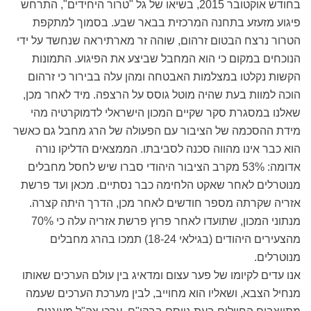
בחודש אוקטובר 2015, בשיאו של גל "טרור היחידים", התרחש
פיגוע מזעזע בתחנה המרכזית בבאר שבע. בסמוך למתקפת
הטרור נרצח הבטום זרהום, שוהה זר מארתיראה שנחשד על ידי
הנוכחים במקום כי הוא המחבל שביצע את הפיגוע. התמונות
הקשות נקלטו במצלמות האבטחה ומהן עלה בבירור כי זרהום
הוכה למוות בעת שהיה מוטל גוסס על הרצפה. מיד לאחר מכן,
שאלנו במסגרת סקר שקיים המכון הישראלי לדמוקרטיה מהי
מידת ההסכמה של הציבור עם הפעולה של הרג מחבל גם כאשר
הוא כבר אינו מהווה סכנה לסביבתו. הממצאים הדליקו נורה
אדומה: 53% מקרב הציבור היהודי סברו שיש לחסל מחבלים
מנוטרלים לאחר שאקט הלחימה כבר נסתיים. מכאן ועד פרשת
אזריה שקרתה מספר חודשים לאחר מכן, הדרך היתה קצרה.
מנתוני המכון, שתועדו לאחר פרוץ פרשת אזריה עלה כי 70%
מהצעירים היהודים (בגילאי 18-24) תמכו בהרג מחבלים
מנוטרלים.
אנו עדים לקיומו של פער עצום ומדאיג בין עולם הערכים שאותו
מנחיל הצבא, ושאליו הוא מחוייב, לבין מערכת הערכים שעמה