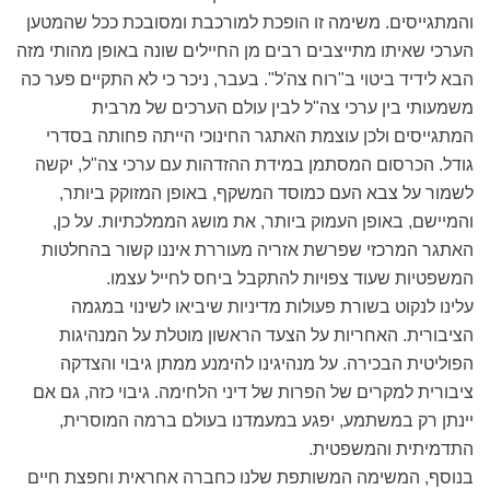
והמתגייסים. משימה זו הופכת למורכבת ומסובכת ככל שהמטען
הערכי שאיתו מתייצבים רבים מן החיילים שונה באופן מהותי מזה
הבא לידיד ביטוי ב"רוח צה'ל". בעבר, ניכר כי לא התקיים פער כה
משמעותי בין ערכי צה"ל לבין עולם הערכים של מרבית
המתגייסים ולכן עוצמת האתגר החינוכי הייתה פחותה בסדרי
גודל. הכרסום המסתמן במידת ההזדהות עם ערכי צה"ל, יקשה
לשמור על צבא העם כמוסד המשקף, באופן המזוקק ביותר,
והמיישם, באופן העמוק ביותר, את מושג הממלכתיות. על כן,
האתגר המרכזי שפרשת אזריה מעוררת איננו קשור בהחלטות
המשפטיות שעוד צפויות להתקבל ביחס לחייל עצמו.
עלינו לנקוט בשורת פעולות מדיניות שיביאו לשינוי במגמה
הציבורית. האחריות על הצעד הראשון מוטלת על המנהיגות
הפוליטית הבכירה. על מנהיגינו להימנע ממתן גיבוי והצדקה
ציבורית למקרים של הפרות של דיני הלחימה. גיבוי כזה, גם אם
יינתן רק במשתמע, יפגע במעמדנו בעולם ברמה המוסרית,
התדמיתית והמשפטית.
בנוסף, המשימה המשותפת שלנו כחברה אחראית וחפצת חיים