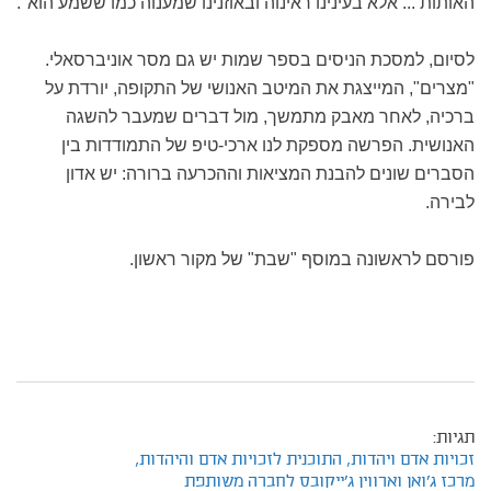
האותות ... אלא בעינינו ראינוה ובאוזנינו שמענוה כמו ששמע הוא".
לסיום, למסכת הניסים בספר שמות יש גם מסר אוניברסאלי.
"מצרים", המייצגת את המיטב האנושי של התקופה, יורדת על
ברכיה, לאחר מאבק מתמשך, מול דברים שמעבר להשגה
האנושית. הפרשה מספקת לנו ארכי-טיפ של התמודדות בין
הסברים שונים להבנת המציאות וההכרעה ברורה: יש אדון
לבירה.
פורסם לראשונה במוסף "שבת" של מקור ראשון.
תגיות:
זכויות אדם ויהדות,
התוכנית לזכויות אדם והיהדות,
מרכז ג'ואן וארווין ג'ייקובס לחברה משותפת