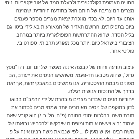
החוויה האמונית לקולקטיבית ולבעלת ממד של אובייקטיביות. ניסי
מצרים הם צריבה של חותם האל בתודעה היהודית, שמזינה
אותנו עד היום. לא בכדי מוזכרת יציאת מצרים מספר פעמים
ביום בתפילותינו. הרושם האדיר של המאורעות בא לידי ביטוי גם
בליל הסדר, שהוא ההתרחשות הפופולארית ביותר במרחב
הציבורי בישראל כיום, יותר מכל מאורע תרבותי, ספורטיבי,
פוליטי אחר.
עיצוב תודעה וזהות של קבוצה איננה מעשה של יום יום. זהו "מפץ
גדול", שהוא מטבעו חד-פעמי. משהשיגו הניסים את ייעודם, הם
מפונים מבמת ההיסטוריה. אנו ממשיכים במאבקי זהות, אך זאת
בדרך של התנסות אנושית רגילה.
ייחודיות הניסים שבדור מצרים מובהרת על ידי הרמב"ם בבואו
לדון בתוקפם של ניסים מאוחרים יותר שמתיימרים לסתור את
תורת משה. בהלכות יסודי התורה (פ"ח, הל' ב-ג) הוא קובע שאם
יעמוד נביא ויעשה אותות ומופתים שיבקשו "להכחיש נבואתו של
משה רבינו, אין שומעין לו ... לפי שנבואת משה רבינו אינה על פי