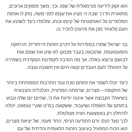
הוא זקוק לידיעה פורמאלית של שמו. וכך, משך פסוקים ארוכים,
מתוארת הדרך שבה ה' מציג את עצמו לפני משה, נותן לו אותות
המלמדים על האותנטיות של קיומו וכוחו, ומלמדו כיצד לשכנע את
העם (ולאחר מכן את פרעה) להכיר בו.
בני ישראל שמרו במסירות על זיכרון הזהות הייחודית, הרחוקה
והמעומעמת, שהובאה בעבר מכנען: לא שינו את שמם ואת
לבושם וכיוצא באלה. אך מה הסיבה לקפדנות הנוקדנית בשמירה
על הזהות? לעם העבדים קשה-היום אין תשובה טובה.
כיצד יוכלו לשמר את זהותם נוכח ונגד התרבות המפותחת ביותר
של התקופה – מצרים, שרמתה המדעית, הכלכלית והצבאית
בשיאה? הקבוצה אשר איננה יודעת את ה', שהיום יום שלה טבוע
בחותם של השפלה ושיעבוד, ששקועה במ"ט שערי טומאה, יכולה
להיחלץ רק באמצעות חוויה מטלטלת.
לכך נועד הנס: זרם התודעה הניסי, החד פעמי, של יציאת מצרים,
הוא הכוח המפעיל בעיצוב הזהות הלאומית והדתית של עם