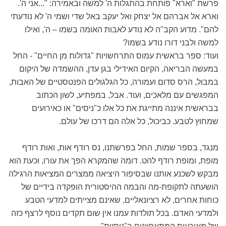
פרשת "וארא" פותחת בהתגלות ה' למשה ובאמירה: "...אני ה'.
וארא אל אברהם אל יצחק ואל יעקב באל שדי ושמי ה' לא נודעתי
להם". מדוע הקב"ה לא נודע לאבות האומה בשמו – ה', ואילו
למשה ולבני דורו נודע בשמו?
ועוד: ספר בראשית עמוס התרחשויות "גדולות מן החיים" - החל
במעשה הבריאה, הקיום האידילי בגן עדן, ההשמדה של היקום
במבול, הרס סדום ועמורה, כל הגלגולים הפנטסטיים של האבות,
המפגשים עם מלאכים, ועוד. אבל, במפתיע, לשון הכתוב
בבראשית איננה מתייגת את כל אלו כ"ניסים" או כאירועים
שמחוץ לטבע. כביכול, כל אלה הם דרכו של עולם.
מנגד, בספר שמות, החל בפרשתנו, נס רודף אות, ואות רודף
מופת, ומופת רודף להט. דומה שהמקרא הפך את עורו, וכעת הוא
מבקש לשכנע אותנו שבסיפור היציאה ממצרים המציאות הרגילה
הושעתה לתקופת-מה והבמה ההיסטורית הופקדה בידיים של
כוחות אחרים, לא רציונאליים, שאינם מצייתים למדעי הטבע
ולמדעי האדם. בכל תולדות עמנו אין שום תקדים נוסף לרצף כזה