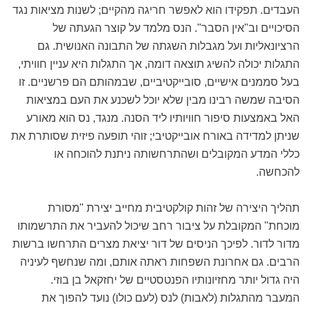
העבדים. תפקידו הוא לאפשר חריגה מהקיים; לשנות מציאות נגד
הסיכויים וב"אין הסבר". הנס מלמד על קוצר הגעתה של
הרציונאליות ועל מגבלות השגתה של התבונה האנושית. גם
התגלות יכולה להשיג תוצאה דומה, אך התגלות היא עניין חוויתי,
בעל סממנים אישיים, סובייקטיביים, שבמהותם הם פרשניים. זו
הסיבה שמשה רבינו מבין שלא יוכל לשכנע את העם במציאות
האל באמצעות סיפור חוויותיו ליד הסנה. מנגד, נס הוא מאורע
שניתן למדידה באורח אובייקטיבי; זוהי תופעה פיזית שסותרת את
כללי המדע המקובלים ושהתרחשותה ניתנת להוכחה או
להכחשה.
תהליך היצירה של זהות קולקטיבית מחייב יצירת "מסורת
מוכחת" המקובלת על ציבור רחב שיכול להעביר את התרשמותו
מדור לדור. לפיכך הניסים של דור יציאת מצרים התרחשו ברשות
הרבים. גם אחרונת השפחות ראתה אותם, ומה שנחשף לעיניה
היה גדול יותר מחזיונותיו הפנטסטיים של יחזקאל בן בוזי.
המעבר מהתגלות (לאבות) לנס (לעם כולו) נועד להפוך את