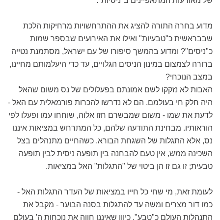
של מאורעות המתאפיינים ב"ניסיות".
מדוע בחרה התורה להציג את ההתרחשויות מרחיקות הלכת
שבבראשית כ"טבעיות" ואילו את האירועים שבספר שמות
כ"ניסים"? ומדוע בהמשך סיפורו של עם ישראל, מסתמנת נטייה
ברורה לצמצום במינון הניסים הגלויים, עד כדי היעלמותם מחיינו,
במצב הנוכחי?
האבות לא נזקקו לשם אמונתם בפעלולים של נס משום שהאל
היה חלק חי בעולמם. הם לא נדרשו להכרות פורמאלית עם האל -
לדעת את שמו - משום שמבשרם חזו אלוה, שוחחו עמו ופעלו לפי
הוראותיו. מבחינת התודעה שלהם, כל המתרחש במציאות איננו
נס, אלא התגלות של השגחת הבורא. כשהחיים מתנהלים בצל
השכינה ממש, אין טעם להבחנה בין תופעה ניסית לבין תופעה
טבעית; זו גם זו הן ביטוי של "התגלות" האל במציאות.
לעומת זאת, מי שחי כל חייו במציאות של העדר התגלות האל -
כמו דור מצרים ומשה עד להתגלות בסנה הבוער - מקבל את
התנהלות העולם כ"טבע". כיוון שאיננו חווה את נוכחות ה' בעולם