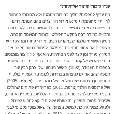
עניין ציבורי ומינוף אלקטורלי
מה עדיף למפלגה? הליך בחירות מנומנם ולא-תחרותי המהווה
לא יותר מחותמת גומי או מירוץ רווי יצרים בהם המתמודדים
מכפישים זה את זה ומייצרים כותרות? התשובה לכך לא ברורה
ותלוייה במידה רבה בהקשר הפוליטי ובזהות המועמד הנבחר.
ניסיון השוואתי מלמד שבמקרים רבים, מירוץ פתוח ומנהיג חדש
משפרים את אחוזי התמיכה במפלגה, לפחות בטווח הקצר. אם
המירוץ נערך זמן קצר לפני הבחירות, הוא אף יכול ליצור מומנטום
חיובי שיגלוש אל קמפיין הבחירות. כך היה בפריימריז הראשונים
במפלגת העבודה (1992), כאשר ניצחונו של יצחק רבין יצר
תנופה שהביאה גם לניצחון בבחירות לכנסת. דוגמאות בולטות
נוספות הן ניצחונם של המלהיב של רומנו פרודי (איטליה, 2005)
ושל פרנסואה הולנד (צרפת, 2011) בפריימריז פתוחים שהוליכו
בשני המקרים לניצחונות גם בבחירות הכלליות. במקרים אחרים,
שכיחים פחות, המירוץ ותוצאותיו עלולים דווקא להביא לפיצול
ולפגוע במפלגה. כך, למשל, ניצחונו של שאול מופז על ציפי לבני
בפריימריז לראשות קדימה ב-2012 הביא לקריסתה של המפלגה.