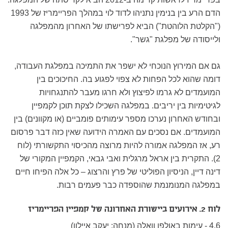
הדם הרע בין בנימין נתניהו לדוד לוי במהלך הפריימריז של 1993
("הקלטת הלוהטת") הביא לפרישתו של האחרון מהמפלגה
ולייסודה של מפלגת "גשר".
גם אם המירוץ הנוכחי לא ישפר את התמיכה במפלגת העבודה,
דומה שהוא לכל הפחות לא צפוי לפגוע בה. החיכוכים בין
המועמדים לא גרמו לפיצוץ ולא חרגו מעבר להתנגחויות
לגיטימיות בין יריבים. במפלגה השכילו לצקת תוכן לקמפיין
ובחודש האחרון נערכו מספר עימותים פומביים (או מקוונים) בין
המועמדים. אם נסכים עם האמרה הידועה שאין כזה דבר פרסום
רע, אז המפלגה אמורה להיות מרוצה מהכיסוי התקשורתי (לוח
2). התקרית בין אראל מרגלית ואבי גבאי, הקמפיין המקורי של
דינה דיין, הניסיון הפוליטי של פרץ והרצוג – כל אלה הפיחו חיים
במפלגה המנומנמת שהוספדה כבר פעמים רבות.
לוח 2. אירועים ביישורת האחרונה של קמפיין הפריימריז
4.6
-
עימות באולפן וואלה (מנחה: יעקב איילון)