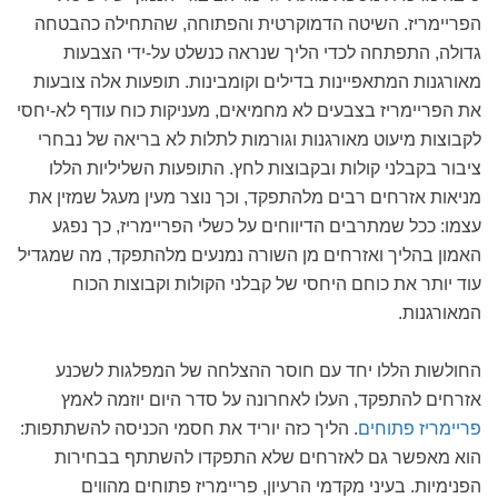
הפריימריז. השיטה הדמוקרטית והפתוחה, שהתחילה כהבטחה
גדולה, התפתחה לכדי הליך שנראה כנשלט על-ידי הצבעות
מאורגנות המתאפיינות בדילים וקומבינות. תופעות אלה צובעות
את הפריימריז בצבעים לא מחמיאים, מעניקות כוח עודף לא-יחסי
לקבוצות מיעוט מאורגנות וגורמות לתלות לא בריאה של נבחרי
ציבור בקבלני קולות ובקבוצות לחץ. התופעות השליליות הללו
מניאות אזרחים רבים מלהתפקד, וכך נוצר מעין מעגל שמזין את
עצמו: ככל שמתרבים הדיווחים על כשלי הפריימריז, כך נפגע
האמון בהליך ואזרחים מן השורה נמנעים מלהתפקד, מה שמגדיל
עוד יותר את כוחם היחסי של קבלני הקולות וקבוצות הכוח
המאורגנות.
החולשות הללו יחד עם חוסר ההצלחה של המפלגות לשכנע
אזרחים להתפקד, העלו לאחרונה על סדר היום יוזמה לאמץ
פריימריז פתוחים
. הליך כזה יוריד את חסמי הכניסה להשתתפות:
הוא מאפשר גם לאזרחים שלא התפקדו להשתתף בבחירות
הפנימיות. בעיני מקדמי הרעיון, פריימריז פתוחים מהווים