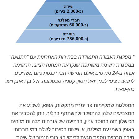
* מפלגת העבודה התמודדה בבחירות האחרונות עם "התנועה"
במסגרת רשימה משותפת שנקראת המחנה הציוני. הרשימה
זכתה ב-24 מנדטים אולם חמישה חברי כנסת כיום משוייכים
לתנועה: ציפי לבני, יואל חסון, קסניה סבטלובה, איל בן ראובן ויעל
כהן-פארן.
המפלגות שמקיימות פריימריז מתקשות, אפוא, לשכנע את
המצביעים שלהן להתפקד ולהשתתף בהליך. ניתן להסביר את
הכישלון הזה בחוסר עניין, ברתיעה של אזרחים מלהיות מזוהים
באופן רשמי עם מפלגה, או פשוט בסירוב לשלם דמי חברוּת.
סיבה מרכזית נוספת נוגעת לדימוי הציבורי הנמוך של שיטת