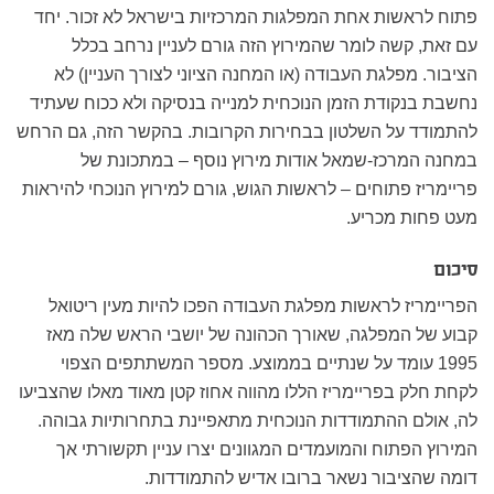
פתוח לראשות אחת המפלגות המרכזיות בישראל לא זכור. יחד
עם זאת, קשה לומר שהמירוץ הזה גורם לעניין נרחב בכלל
הציבור. מפלגת העבודה (או המחנה הציוני לצורך העניין) לא
נחשבת בנקודת הזמן הנוכחית למנייה בנסיקה ולא ככוח שעתיד
להתמודד על השלטון בבחירות הקרובות. בהקשר הזה, גם הרחש
במחנה המרכז-שמאל אודות מירוץ נוסף – במתכונת של
פריימריז פתוחים – לראשות הגוש, גורם למירוץ הנוכחי להיראות
מעט פחות מכריע.
סיכום
הפריימריז לראשות מפלגת העבודה הפכו להיות מעין ריטואל
קבוע של המפלגה, שאורך הכהונה של יושבי הראש שלה מאז
1995 עומד על שנתיים בממוצע. מספר המשתתפים הצפוי
לקחת חלק בפריימריז הללו מהווה אחוז קטן מאוד מאלו שהצביעו
לה, אולם ההתמודדות הנוכחית מתאפיינת בתחרותיות גבוהה.
המירוץ הפתוח והמועמדים המגוונים יצרו עניין תקשורתי אך
דומה שהציבור נשאר ברובו אדיש להתמודדות.