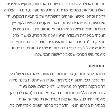
הזדמנות גדולה לשינוי חיובי. בשנים האחרונות, התקיימו הליכים
כאלו במפלגות במספר מדינות. בחלק מהמקרים, הם היו הצלחה
גדולה וסחפו מיליוני אזרחים להשתתף של ב"חגיגה דמוקרטית".
זאת ועוד, הפריימריז הפתוחים גם היו קרש הקפיצה לקמפיין
בחירות מוצלח וייצרו התלהבות ומומנטום חיובי. גם במירוץ
הנוכחי במפלגת העבודה הרעיון עלה על הפרק, כאשר יצחק
הרצוג, היו"ר המכהן ואחד המועמדים, הצהיר כי במידה וייבחר
מחדש יפעל לקיים לפני הבחירות פריימריז פתוחים בו ייבחר
מועמד גוש המרכז-שמאל לראשות הממשלה.
תחרותיוּת
בדומה להשתתפות, גם תחרותיוּת מהווה מימד מרכזי של הליך
דמוקרטי. ללא חלופות אמיתיות, אפילו השתתפות בקנה מידה
רחב תקנה להליך רק מראית עין דמוקרטית. אולם בעוד
שבבחירות כלליות תחרותיוּת היא תנאי הכרחי (תארו לכם רק
מועמד יחיד לנשיאות ארצות הברית או רק מפלגה אחת
בבחירות בגרמניה) אין הדבר כך ברמה הפנים-מפלגתית. כך,