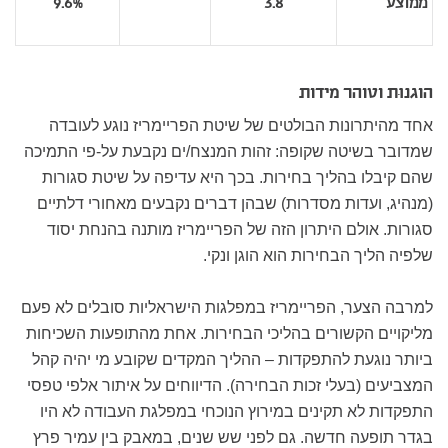
ממוצע
3.8
9.6%
הוגנוּת וטוהר מידות
אחד מהיתרונות הבולטים של שיטת הפריימריז נוגע לעובדה
שמדובר בשיטה שקופה: זהות המנצח/ים נקבעת על-פי התמיכה
שהם קיבלו בהליך בחירות. בכך היא עדיפה על שיטת סגורות
(מנהיג, ועדות מסדרות) שבהן דברים נקבעים מאחורי דלתיים
סגורות. אולם היתרון הזה של הפריימריז מותנה בהנחת יסוד
שלפיה הליך הבחירות הוא הוגן ונקי.
למרבה הצער, הפריימריז במפלגות הישראליות סובלים לא פעם
מליקויים הקשורים בהליכי הבחירות. אחת מהתופעות השכיחות
ביותר נוגעת להתפקדות – ההליך המקדים שקובע מי יהיה קהל
המצביעים (בעלי זכות הבחירה). הדיווחים על איתור אלפי טפסי
התפקדות לא תקינים במירוץ הנוכחי במפלגת העבודה לא היו
בגדר תופעה חדשה. גם לפני שש שנים, במאבק בין עמיר פרץ