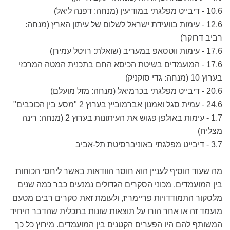
10.6
-
דיבייט מפלגתי במודיעין (מנחה: דפנה ליאל)
12.6
- ע
ימות בוועידת ישראל לשלום של עיתון הארץ (מנחה:
רביב דרוקר)
17.6
-
עימות ווטסאפ במעריב (שואלת: רויטל עמירן)
17.6
-
המועמדים בשיטת הכיסא החם בתכנית המטה המרכזי
בערוץ 10 (מנחה: גדי סוקניק)
20.6
-
דיבייט מפלגתי בכרמיאל (מנחה: מזל מועלם)
24.6 - עמית סגל ואמנון אברמוביץ בערוץ 2 "מסע בין הכוכבים"
1.7 - עימות באולפן פגוש את העיתונות בערוץ 2 (מנחה: רינה
מצליח)
3.7 - דיבייט מפלגתי באוניברסיטת תל-אביב
מה שעוד הוסיף לעניין הוא חוסר הוודאות באשר ליחסי הכוחות
בין המועמדים. מכוני הסקרים הגדולים נמנעים כבר כמה שנים
מלסקור התמודדויות פריימריז, ולעומת זאת סקרים רבים מטעם
מועמד זה או אחר הורו על תוצאות שונות בתכלית שהדבר היחיד
המשותף להם היו הפערים הקטנים בין המועמדים. מירוץ כל כך