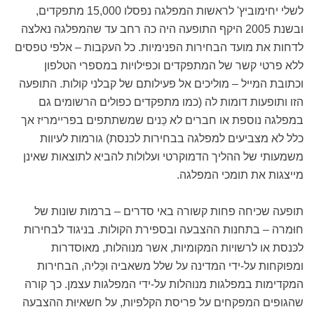
לשלי יחימוביץ' לראשות המפלגה נפסלו 15,000 מתפקדים,
ובשנת 2005 היקף התופעה היה כה רחב עד שהמפלגה נאלצה
לדחות את מועד הבחירות הפנימיות. כל העקבות – אלפי טפסים
ללא פרטי קשר של המתפקדים וכפילויות במספרי הטלפון
וכתובת המייל – מוליכים אל פעילותם של קבלני קולות. התופעה
הזו ותופעות דומות לה (כמו מתפקדים כפולים הרשומים גם
במפלגה נוספת או חברים לא כֵּנים שמשתתפים בפריימריז אך
כלל לא מצביעים למפלגה בבחירות לכנסת) גורמות לעיוות
משמעותי של ההליך הדמוקרטי ועלולות להביא לתוצאות שאינן
מייצגות את תומכי המפלגה.
תופעה שכיחה פחות קשורה באי סדרים – ברמות שונות של
חוּמרה – בתחנות ההצבעה ובספירת הקולות. בניגוד לבחירות
לכּנסת או לרשויות המקומיות, אשר מנוהלות, מאוסדרות
ומפוקחות על-ידי המדינה על שלל משאביה וכֵּליה, הבחירות
המקדימות במפלגות מנוהלות על-ידי המפלגות עצמן. כך קורה
שהגופים המפקחים על פריסת הקלפיות, על חשאיוּת ההצבעה