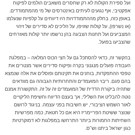
ועל ספירת הקולות לא רק שחסרים משאבים הולמים לפיקוח
אפקטיבי, אף נגועים לעיתים באינטרסים של מי מהמתמודדים.
באופן כזה, בחלק מההתמודדויות היו דיווחים על קלפיות שנעלמו
(או נשרפו), על קולות שזויפו, על הליכים לא סדירים של זיהוי
המצביעים ועל תחנות הצבעה בהן נרשמו יותר קולות מאזרחים
שהצביעו בפועל.
בהקשר זה, כדאי להסתכל גם על חצי הכוס המלאה – במפלגת
העבודה פועלים מנגנוני בקרה ופיקוח סדירים אשר מנטרים את
טפסי ההתפקדות, בוחנים את תקינותם ופוסלים את אלה שנמצא
בהם פגם. ריבוי המועמדים והתחרותיוּת הגבוהה גם מוודאים
שתהיה ביקורת הדדית של המועמדים זה על זה. התקשורת אמנם
נוטה להבליט את השלילי, אך בעצם הדיווח וחשיפת הליקויים
לאור השמש הציבורי, יש חשיבות בפני עצמה. בניגוד לרושם
שנוצר ששיטת הפריימריז היא אם כל חטאת, כמה מפרשיות
השחיתות החמורות ביותר התרחשו במפלגות לא דמוקרטיות
כגון ישראל ביתנו וש"ס.