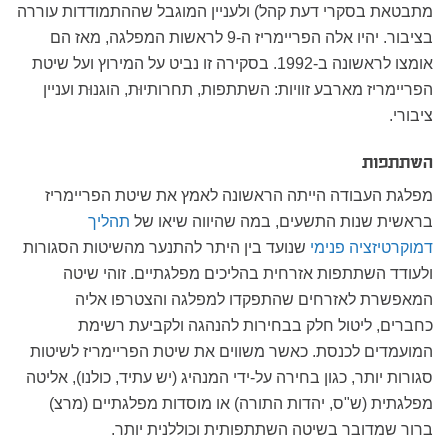
מתבטאת בסקרי דעת קהל) ולעניין המוגבל שההתמודדות עוררה
בציבור. יהיו אלה הפריימריז ה-9 לראשות המפלגה, מאז הם
אומצו לראשונה ב-1992. בסקירה זו נביט על המירוץ ועל שיטת
הפריימריז מארבע זוויות: השתתפות, תחרותיוּת, הוגנוּת ועניין
ציבורי.
השתתפות
מפלגת העבודה הייתה הראשונה לאמץ את שיטת הפריימריז
בראשית שנות התשעים, במה שהיווה שיאו של
תהליך
דמוקרטיזציה פנימי
שנועד בין היתר להתנער מהשיטות הסגורות
ולעודד השתתפות אזרחית בהליכים מפלגתיים. זוהי שיטה
המאפשרת לאזרחים שהתפקדו למפלגה והצטרפו אליה
כחברים, ליטול חלק בבחירות להנהגה ולקביעת רשימת
המועמדים לכנסת. כאשר משווים את שיטת הפריימריז לשיטות
סגורות יותר, כגון בחירה על-ידי המנהיג (יש עתיד, כולנו), אליטה
מפלגתית (ש"ס, יהדות התורה) או מוסדות מפלגתיים (מרצ)
ברור שמדובר בשיטה השתתפותית וכוללנית יותר.