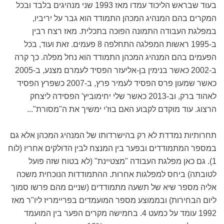
בעוד שבראש הליכוד עמדו מאז 1993 שני מנהיגים בלבד ובכל
המקרים בהם המנהיג המכהן התמודד הוא גבר על יריביו,
במפלגת העבודה התמונה הפוכה בתכלית. מאז רצח רבין
ב-1995 ראשות המפלגה התחלפה 8 פעמים. זאת ועוד, בכל
הפעמים בהם המנהיג המכהן התמודד הוא נחל מפלה. כך קרה
ב-2002 כאשר בנימין בן-אליעזר הפסיד לעמרם מצנע, ב-2005
כאשר שמעון פרס הפסיד לעמיר פרץ, ב-2007 כשפרץ הפסיד
לאהוד ברק, וב-2013 כאשר שלי יחימוביץ' הפסידה ליצחק
הרצוג. עוד מוקדם לקבוע האם בוז'י ימשיך את ה"מסורת"...
תחרותיות נמדדת לא רק בהישרדותו של המנהיג המכהן אלא גם
במספר המתמודדים ובפער בין המנצח לבין הדולקים אחריו (לוח
1). גם כאן מפלגת העבודה "מצטיינת" (לא בטוח שזה פועל
לטובתה) ביחס למפלגות אחרות. ההתמודדות הנוכחית משכה
אליה מספר שיא של תשעה מתמודדים (שניים מהם פרשו סמוך
ליום הבחירות) ובממוצע מספר המועמדים בפריימריז ליו"ר מאז
1992 עומד על כמעט 4. בחמישה מקרים הפער בין המועמד