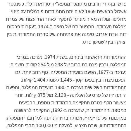
פרשו בן-גוריון ורבים מתומכיו ממפא"י וייסדו את רפ"י. כשנפטר
אשכול בראשית 1969 לא הייתה התמודדות פורמלית על מינוי
מחליפו, וגולדה מאיר מונתה לתפקיד לאחר התייעצות של צמרת
מפלגת העבודה. התפטרותה של מאיר ב-1974 בעקבות פרסום
דוח ועדת אגרנט סימנה את פתיחתה של סדרת התמודדויות בין
יצחק רבין לשמעון פרס.
ההתמודדות הראשונה ביניהם, בשנת 1974, נערכה במרכז
המפלגה, ורבין ניצח בה ברוב של 298 מול 254 קולות. השנייה
נערכה ב-1977, הפעם בוועידת המפלגה, גוף רחב יותר. גם
הפעם ניצח רבין בפער קטן - 1,445 לעומת 1,404 קולות.
ההתמודדות השלישית נערכה ב-1980 בוועידת המפלגה, והפעם
הייתה ידו של פרס על העליונה - 2,123 מול 875 קולות. יותר
מעשור חלף בטרם התקיימה התמודדות נוספת, הרביעית
במספר. ההתמודדות, שנערכה ב-1992, התקיימה לראשונה
במתכונת של פריימריז, וזכות הבחירה ניתנה לכל חברי המפלגה.
בהתמודדות זו, שבה הצביעו למעלה מ-100,000 חברי המפלגה,