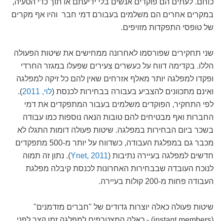
כוחם. לעתים הם פוקדים אנשים בלי ידיעתם או תוך כדי הטעיה,
במקרים אחרים הם משלמים בעבורם דמי חבר והיו אף מקרים
של טופסי התפקדות מזויפים.
שני תחקירים שפורסמו לאחרונה ממחישים את שיטות הפעולה
הללו. בקדימה דווח על כעשרים צעירים שפעלו במגזר החרדי
ופקדו למפלגה יותר מאלף אזרחים שאין להם כל זיקה למפלגה
ואינם מתכוונים להצביע בעבורה בבחירות לכנסת (
לוי, 2011
).
לפי התחקיר, הפוקדים משלמים בעבור המתפקדים את דמי
החברות ואף מבטיחים להם טובות הנאה נוספות כמו עבודה
בשכר ביום הבחירות במפלגה. שיטות פעולה דומות התגלו לא
מכבר גם במפלגת העבודה, כשדווח על יותר מ-500 מתפקדים
חדשים למפלגה בעיירה נתיבות (
Ynet, 2011
). נתון זה תמוה
לנוכח העובדה שבבחירות האחרונות לכנסת קיבלה מפלגת
העבודה פחות מ-200 קולות בעיירה.
שיטות פעולה כאלה יוצרות גדודים של "חברים מזדמנים"
(instant members) - כאלה המצטרפים למפלגה זמן קצר לפני