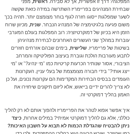
המפלגה? דרך זו אפשרית, אך לא סבירה.
ראשית,
מפני
שבחירת המנהיגים בפריימריז השתרשה במידה כזאת שקשה
לשער שמפלגות ייסוגו חזרה לגוף בוחר מצומצם יותר. תהיה בכך
משום פגיעה בלגיטימציה של המנהיג הנבחר.
שנית,
מכיוון שרוח
הזמן היא בכיוון של דמוקרטיזציה: רוב המפלגות בעולם המערבי
עוברות במהלך שני העשורים האחרונים לבחירת מנהיגיהן
בשיטות של פריימריז.
שלישית,
בימים שבהם אזרחים חוזרים
לתבוע מעורבות הולכת וגוברת בעיצוב הפוליטיקה והמרחב
הציבורי, אסור שנותיר הכרעות קריטיות כמו "מי ינהיג?" או "מי
ייצג אותי?" בידי חבורה מצומצמת של בעלי עניין. העקרונות
העומדים בבסיס הבחירות המקדימות הם עקרונות נכונים, ועל כן
לא צריך להרים ידיים בייאוש, אלא ליזום תיקונים שיחזירו את
האמון בהליך דמוקרטי זה.
איך אפשר אפוא לטהר את הפריימריז ולהפוך אותם לא רק להליך
כוללני, אלא גם להליך דמוקרטי אמיתי? במילים אחרות,
כיצד
ניתן להבטיח שהגדלת הכמות לא תבוא על חשבון האיכות?
כמו שהוזכר, שורש הבעיה נעוץ בהליכי ההתפקדות, ולכן כדי