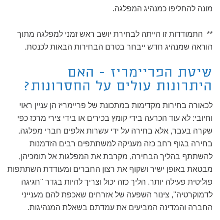
מונה להחליפו כמנהיג המפלגה.
** התמודדות זו הייתה לבחירת יושב ראש זמני למפלגה מתוך
הוראה שמנהיג חדש ייבחר בטרם הבחירות הבאות לכנסת.
שיטת הפריימריז - האם
היתרונות עולים על החסרונות?
לכאורה בחירות מקדימות במתכונת של פריימריז הן עניין ראוי
וחיובי: לא עוד הכרעה בידי קומץ בכירים או בידי צירי מרכז כפי
שקרה בעבר, אלא בחירה על ידי עשרות אלפים חברי מפלגה.
בחירה בגוף רחב כזה מעניקה למשתתפים רבים הזדמנות
להשתתף בהליך הבחירה, מקרבת את המפלגות אל תומכיהן,
מבטאת באופן ישיר ושקוף את רצון החברים ומעודדת השתתפות
פוליטית פעילה יותר. הליך כזה יכול וצריך להיות בגדר "חגיגה
לדמוקרטיה", צינור השפעה של אזרחים שאכפת להם מענייני
החברה והמדינה המביעים את עמדתם בשאלת המנהיגות.