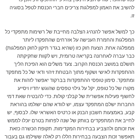
להשיב את האמון למפלגות צריכים חברי הכנסת לטפל בסוגיה
זו.
כך למשל אפשר להנהיג הצלבה מחייבת של רשימות מתפקדי כל
המפלגות והחמרת הענישה על אזרחים שהתפקדו ליותר
ממפלגה אחת. הצעת חוק כזו (שהיא בגדר תיקון לחוק המפלגות)
כבר עברה לאחרונה בקריאה טרומית, ויש לקוות שחקיקתה
תושלם במושב הכנסת הקרוב. צעד משלים הוא הפיכת הליך
ההתפקדות לאישי ושקוף מתוך הבטחת זיהוי ודאי של כל מתפקד
ומתפקד. סימון טופסי ההתפקדות בברקוד יאפשר לזהות את
מקורו של כל טופס, יקל על גילוי טפסים שהוגש יחדיו ויסייע
לחשוף פעילות אפשרית של קבלני קולות. כדי להבטיח שאת דמי
החברות ישלם המתפקד עצמו, יש לוודא שהם ישולמו בהוראת
קבע, באמצעות חשבון הבנק או כרטיס האשראי שלו. לבסוף, יש
לחייב את המתפקדים בוותק של שנה לפחות בטרם יוכלו לממש
את זכותם ולהצביע בבחירות המקדימות. תקופת הכשרה כזאת
תאפשר זכות הצבעה בבחירות הללו רק לאלה ששילמו גם בעבור