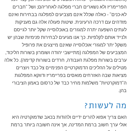
הפריימריז ולא נשארים חברי מפלגה לאחריהם; ושל "חברים
לא-כנים" - כאלה שכלל אינם מצביעים למפלגה בבחירות ואינם
מזדהים עם דרכה הרעיונית. שיטות פעולה אלה גם מעניקות
לעתים השפעה יתרה למגזרים באוכלוסייה שקל יותר לגייסם
ולנייד אותם לקלפיות. כך אנו מגיעים לבחירות פנימיות שבהן יש
משקל יתר למגזרי אוכלוסייה שאינם מייצגים את פרופיל
המצביעים של המפלגה (מתיישבי יהודה ושומרון בשורות הליכוד,
ערבים בשורות מפלגת העבודה, חרדים בשורות קדימה). כל אלה
מטילים על ההליכים הדמוקרטיים הפנימיים צל כבד ויוצרים
מציאות שבה האזרחים מואסים בפריימריז ודווקא המפלגות
ה"דמוקרטיות" משלמות מחיר כבד של כרסום באמון הציבורי
בהן.
מה לעשות?
האם צריך אפוא להרים ידיים ולהודות בכאב שדמוקרטיה היא
אולי ערך חשוב ברמת המדינה, אך אינה חשובה ביותר ברמת