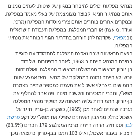
מנהיגי מפלגות יכולים להיבחר במגוון של שיטות. לעתים ממנים
אותם מנהיג רוחני או קבוצה מצומצמת של בעלי מעמד במפלגה,
ובמקרים אחרים בוחרים אותם צירי מוסדות המפלגה (מרכז,
ועידה, מועצה) או חברי המפלגה. במפלגת העבודה הישראלית
(וב
מפא"י
, שקדמה לה) הורחב בהדרגה הגוף הבוחר את מנהיגי
המפלגה.
הפעם הראשונה שבה נאלצה המפלגה להתמודד עם סוגיית
בחירת המנהיג הייתה ב-1963, לאחר התפטרותו של דוד
בן-גוריון מראשות הממשלה ומראשות המפלגה. ואולם זהות
יורשו לא הייתה נתונה במחלוקת של ממש - מאז אמצע שנות
החמישים ביצר לוי אשכול את מעמדו כמספר שתיים בצמרת
מפא"י, וחברי המזכירות והלשכה מינוהו פה אחד להחליף את
בן-גוריון. התמודדות גלויה ראשונה על תפקיד מנהיג המפלגה
נערכה שנתיים לאחר מכן (1965), כשקרא בן-גוריון תיגר על
אשכול כחלק ממאבק האיתנים שפילג את מפא"י על רקע
פרשת
לבון
וספיחיה. הזירה הייתה מרכז המפלגה: 179 חברים (63.5%)
הצביעו בעבור אשכול, ואילו 103 תמכו בבן-גוריון. כתוצאה מכך