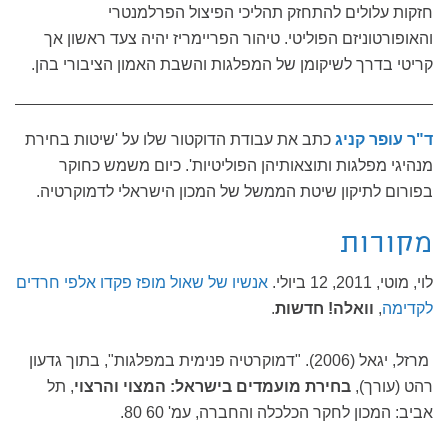
חזקות עלולים להתחזק תהליכי הפיצול הפרלמנטרי
והאופורטוניזם הפוליטי. טיהור הפריימריז יהיה צעד ראשון אך
קריטי בדרך לשיקומן של המפלגות והשבת האמון הציבורי בהן.
ד"ר עופר קניג
כתב את עבודת הדוקטור שלו על 'שיטות בחירת
מנהיגי מפלגות ותוצאותיהן הפוליטיות'. כיום משמש כחוקר
בפורום לתיקון שיטת הממשל של המכון הישראלי לדמוקרטיה.
מקורות
לוי, מוטי, 2011, 12 ביולי.
אנשיו של שאול מופז פקדו אלפי חרדים
לקדימה
,
וואלה! חדשות
.
מרזל, יגאל (2006). "דמוקרטיה פנימית במפלגות", בתוך גדעון
רהט (עורך),
בחירת מועמדים בישראל: המצוי והרצוי
, תל
אביב: המכון לחקר הכלכלה והחברה, עמ' 60 80.