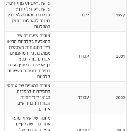
פרשת "אננקס מחקרים",
פרשת "סיריל קרן":
1999
ליכוד
קבלת תרומות שלא כדין
בניגוד להגבלות בחוק
המפלגות.
זיופים שיטתיים של
ההצבעה בקלפיות הביאו
לידי התנצחות משפטית
ממושכת בין המועמדים
2001
עבודה
אברהם בורג ובנימין
בן-אליעזר ובסופן נערכו
בחירות חוזרות בעשרות
קלפיות.
זיופים המוניים של טופסי
התפקדות למפלגה
2005
עבודה
הביאו לידי דחיית
הבחירות בחודשים
אחדים.
מחנהו של שאול מופז
עתר בדרישה לקיים
2008
קדימה
ספירה חוזרת של