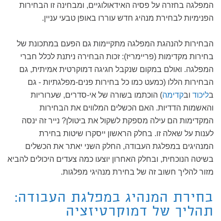
המפלגה בחזרה על פסיה האידאולוגיים, ומבחינה זו הבחירות
הפנימיות לבחירת מנהיג חדש עוררו באופן טבעי עניין.
הבחירות להנהגת המפלגה מתקיימות גם הפעם במתכונת של
בחירות מקדימות (פריימריז): זכות הבחירה ניתנת לכלל חברי
המפלגה. ואולם במקום שנקבל חגיגה דמוקרטית אמיתית, גם
הבחירות הללו (כמעט כמו כל בחירות פנים-מפלגתיות - גם
ב
ליכוד
וב
קדימה
) הוכתמו בשורה של אי-סדרים, שערוריות
והאשמות הדדיות. האם הכשלים המלווים את הבחירות
המקדימות הם עילה מספקת לשקול את ביטולן? נייר זה ינסה
לענות על שאלה זו. בחלק הראשון ייסקרו שיטות בחירת
המנהיגים במפלגת העבודה, החלק השני יאתר את הכשלים
בשיטה הנוכחית, ובחלק האחרון יוצעו כמה צעדים היכולים להביא
מזור להליך חשוב זה של בחירת מנהיגי מפלגות.
בחירת המנהיג במפלגת העבודה:
תהליך של דמוקרטיזציה