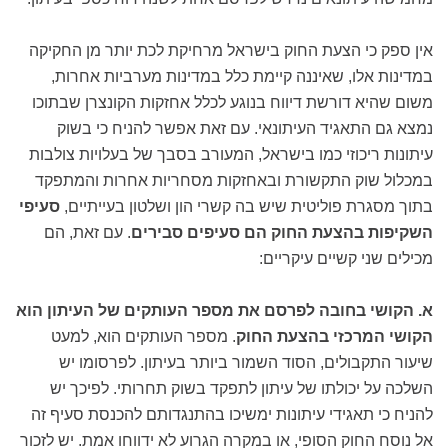
אין ספק כי הצעת החוק בישראל מרחיקת לכת יותר מן החקיקה
במדינות אלו, שאיננה קיימת כלל במדינות מערביות אחרות,
משום שהיא דורשת דיווח בנוגע לכלל אחזקות הקונצרן שבתוכו
נמצא גם התאגיד העיתונאי. עם זאת אפשר להניח כי בשוק
עיתונות ריכוזי כמו בישראל, המעורב בסבך של בעלויות צולבות
במכלול שוק התקשורת ובאחזקות מסחריות אחרות והמתפקד
בתוך מסגרת פוליטית שיש בה קשרי הון ושלטון בעייתיים,
סעיפי
השקיפות בהצעת החוק הם סעיפים סבירים
. עם זאת, הם
מכילים שני קשיים עיקריים:
א. הקושי בחובה לפרסם את מספר העותקים של העיתון הוא
הקושי המרכזי בהצעת החוק
. מספר העותקים הוא, למעט
שיעור התקבולים, הסוד השמור ביותר בעיתון. לפרסומו יש
השלכה על יכולתו של עיתון לתפקד בשוק תחרותי. לפיכך יש
להניח כי תאגידי עיתונות ימשיכו בהתנגדותם להכנסת סעיף זה
אל נוסח החוק הסופי, או במקרה הגרוע לא ידווחו אמת. יש לזכור