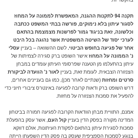
תקנה 94 לתקנות ההגנה, המאפשרת לממונה על המחוז
לסגור עיתון בלא נימוקים, פורשה בבתי המשפט ככתבה
וכלשונה, זאת בניגוד גמור לפרשנות מצמצמת בהתאם
לערכי יסוד של השיטה המשפטית אשר נהוגה בכל היבט
אחר של פגיעה בחופש הביטוי.
לשם ההשוואה – בעניין
עסלי
נ' הממונה על המחוז
אישר השופט ברק סגירה לצמיתות של
עיתון בהתעלמו מן הטענה שפרסומי העיתון עומדים במבחן
הצנזורה הצבאית. לעומת זאת, בעניין
לאור נ' הוועדה לביקורת
סרטים ומחזות
(שנתיים לאחר מכן), כמו גם בעניינים אחרים,
דרש השופט ברק ודאות קרובה לפגיעה באינטרס ציבורי חיוני כדי
להפעיל את סמכות הצנזורה על מחזות.
אמנם, התוויית מבחן הוודאות הקרובה לפגיעה חמורה בביטחון
המדינה מקורה בפסק הדין בעניין
קול העם
, אשר עסק בהפעלת
סמכות לסגירת עיתון בהתאם לפקודת העיתונות, אולם דווקא
בנוגע לסמכות הספציפית שעסק בה פסק הדין השפעתו הייתה