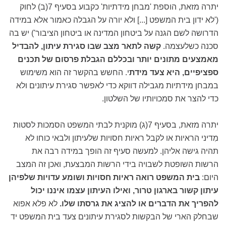
יתרה מזאת, הוספת 'מבחן מידתיות' כקבוע בסעיף 7(ב) לחוק
('לא ידון בית המשפט [...] ולא יורה על הגבלה כאמור אלא במידה
הדרושה לשם הגנה על ביטחון המדינה או ביטחון הציבור') יש בה
סכנה כשלעצמה.
קשה לתאר מצב שבו סגירת עיתון, להבדיל
מאמצעים מתונים יותר ובכללם הגבלת פרסום של תכנים
ספציפיים, היא צעד מידת
י. החשש בהקשר זה הוא משימוש
במבחן מידתיות מגבילה דווקא כדי לאפשר סגירת עיתונים ולא
כדי להצר את סמכויותיו של השלטון.
יתרה מזאת, בסעיף 7(ג) מוקנית לבתי המשפט הסמכות לסטות
מִדיני הראיות או לקבל ראיות חסויות שלעיתון ולבאי כוחו לא
תהיה גישה אליהן. למעשה סעיף זה הופך במידה רבה את
הרשות השופטת לשבויה בידי הרשות המבצעת, ואכן זה המצב
היום:
בית המשפט רואה ראיות חסויות ושומע עדויות שלפיהן
עיתון קשור בארגון טרור, ואילו העיתון עצמו איננו יכול
להפריך את הדברים או להציג את גרסתו שלו.
לא פלא אפוא
שבחלק הארי של הבקשות לסגירת עיתונים צעד בית המשפט יד