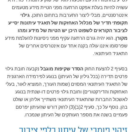
עשויה להיות בעלת אפקט הרתעה מפני הטיית מידע מטעמים
אינטרסנטיים, מבלי ליצור התערבות בתחום התוכן.
גילוי
תקופתי תדיר של מכלול האחזקות של תאגיד עיתונות יסייע
לציבור הקוראים לשפוט היכן יש הטיות של מידע ומהו
מקורן
. הוא יהיה גורם הרתעה עקיף מפני ניסיונות להעלמת מידע
שפרסומו איננו עולה בקנה אחד עם אינטרסים אחרים של
התאגיד העיתונאי.
בסעיף 2 להצעת החוק
הסדר שקיפות מוגבל
נקבעה חובת גילוי
פרטים תדירה (בכל גיליון של העיתון) בנוגע לפירמידה הארגונית
של התאגיד העיתונאי המסוים (שמות העורך, המוציא לאור, בעלי
האחזקות והדירקטורים) וחובת גילוי פרטים דו-שנתית בנוגע
לאשכול החברות שהתאגיד העיתונאי משתייך אליהן או שולט
בהן. נוסף על כך, סעיף 2(ב)(3) לחוק דורש שהעיתון יפרסם
פעמיים בשנה את מספר העותקים של העיתון שנמכרו.
זיהוי פומבי של עיתון כלפי ציבור