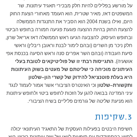
על מורשע בפלילים להיות חלק מבכירי תאגיד עיתונות. שר
המשפטים דאז, מאיר שטרית, הוא העומד מאחורי הצעת החוק
היום, ואילו בשנת 2004 הוא הסביר את התנגדות הממשלה
להצעת החוק בהיות ההצעה פוגעת פגיעה חמורה בחופש הביטוי
ובחופש העיסוק. להצבעה הגיעו ראש הממשלה דאז אריאל שרון,
חלק ניכר מן השרים (ובהם לימור לבנת וראובן ריבלין) וראשי
סיעת העבודה (ובהם השר אפרים סנה וראש הסיעה בכנסת אפי
אושעיה).
התגייסות רבתי זו של פוליטיקאים לטובת בעלי
העיתונים מוכיחה כי שליטתם של מעטים בשוק העיתונות
היא בעלת פוטנציאל להידוק של קשרי הון–שלטון
ותקשורת–שלטו
ן וכי האינטרס הציבורי אשר אמור לעמוד לנגד
עיני המדינה בבואה להגן על הזכות לחופש ביטוי ולחופש עיתונות
הוא מניעת שליטה של גורמים פליליים בשיח הציבורי.
3.שקיפות
חשיפת היבטים בפעילות העסקית של התאגיד העיתונאי יכולה
לסייע בהתמודדות עם תופעות לוואי של שוק עיתונות ריכוזי: היא