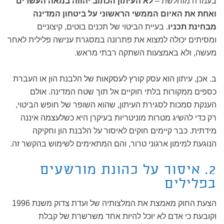
בעמדה מוחלשת –
לא העיתון הכתוב יהווה במאה העשרים
ואחת את האיום הממשי הראשוני על ביטחון המדינה
מבחינת תכניו
. בעיית הביטוי של תכנים בוטים, קיצוניים
ומסיתים יכולה למצוא את פתרונה במסגרת ענישה פלילית לאחר
מעשה, ולא באמצעות השתקה רבתי מראש.
ב. אכן, עיתון הוא עסק קורץ לעסקאות של הלבנת הון או העברת
כספים ממקורות בלתי חוקיים אל תוך שטח המדינה. אולם
הענקת סמכות לסגירת העיתון, שהוא השופר של חופש הביטוי,
רק כדי להשיג מטרות מוניטריות בעיקרן היא כשלעצמה איננה
מידתית. כבר קיימים חוקים לאיסור על הלבנת הון וחקיקה
הנוגעת למימון ארגוני טרור, והם המתאימים לשימוש בהקשר זה.
2. איסור על כהונת מורשעים
בפלילים
הצעת החוק מאמצת את המלצותיה של ועדת צדוק משנת 1996
וקובעת כי אדם לא יוכל להיות אחד משרשרת של קבלת