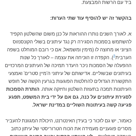
ביד עם הרשות המבצעת.
בהקשר זה יש להוסיף עוד שתי הערות:
א. לאורך השנים נותרו ההוראות על כנן משום שהשלטון הקפיד
להשתמש בסמכות הסגירה רק נגד עיתונים בשולי הקונסנזוס
הציוני או מחוצה לו (מימין ומשמאל, אם כי רובם המוחלט בשפה
2
הערבית
). הקפדה זו הוכיחה את עצמה – לאורך כל שנות
ההפעלה של הסמכות ניכר היעדר תמיכה של העיתונים המרכזיים
בעיתונים שבשוליים. אדישותם של עיתוני ה'מיין סטרים' ואמצעי
התקשורת הגדולים להחלטות הפוגעות בגרעין הקשה של חופש
העיתונות תמכה בתעוזת השלטון וחיזקה אותה.
הותרת הסמכות
לסגירת עיתונים על כנה, גם אם על ידי בית המשפט, תפגע
פגיעה קשה בעיתונות השוליים במדינת ישראל.
כאמור, יש גם לזכור כי בעידן האינטרנט, היכולת המגוונת להעביר
מסרים פוגעניים מעמידה את הכוח הטרוריסטי של עיתון כתוב