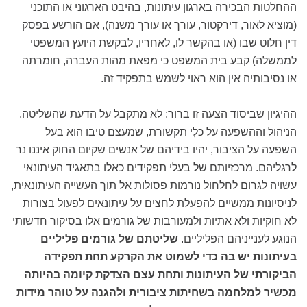
ההחלטות הבכירה בארגון עיתונות, בהיבט הארגוני או התוכני
(מוציא לאור, דירקטור, עורך או עורך משנה), אם הורשע בפסק
דין חלוט שבו (או בהקשר לו, לאחריו, לבקשת היועץ המשפטי
לממשלה) קבע בית המשפט כי מפאת מהות העברה, חומרתה
או נסיבותיה אין הוא ראוי לשמש בתפקיד זה.
ההיגיון שביסוד הצעה זו ברור: לא מתקבל על הדעת שהשליטה,
הניהול וההשפעה על כלִי תקשורת, שמעצם טיבו הוא בעל
השפעה על הציבור, יהיו בידיהם של אנשים שקיום החוק איננו נר
לרגליהם. מרכזיותם של בעלי תפקידים כאלו בתאגיד העיתונאי
עשויה לגרום לחלחול נורמות פסולות אל תוך העשייה העיתונאית,
לניסיונות ממשיים להפעלת לחצים על עיתונאים לפעול בצורות
לא חוקיות ולא אתיות ולמעורבות של גורמים אלו בסיקור חדשותי
הנוגע לענייניהם הפליליים.
שליטתם של גורמים פליליים
בעיתונות יש בה כדי לשמוט את הקרקע תחת תפקידה
הביקורתי של העיתונות ותחת עצם הצדקת קיומה בהיותה
מכשיר למלחמה בשחיתות ציבורית ולהגנה על טוהר מידות