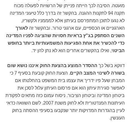
מועטה. הסיבה לכך הייתה פנייתן של הרשויות לפעולה מכוח
תקנה 94 לתקנות ההגנה. בהקשר זה בדרך כלל טיעוני המדינה
לא נגעו לתוכן המתפרסם בעיתון אלא למממניו ולקשריו,
הארגוניים או הכספיים, עם ארגוני טרור. ובהקשר זה
לאורך
השנים הסתפק בג"ץ בראיות חסויות שהציגה לפניו המדינה
כדי להכשיר את אחת הפגיעות המשמעותיות ביותר בחופש
הביטו
י, ואילו בהקשרים אחרים הוא לא נתן להן יד.
דווקא בשל כך
ההסדר המוצע בהצעת החוק איננו נושא שום
בשורה לשינוי המצב הקיים
. הצעת החוק קובעת בסעיף 7 כי
המבחן שעל פיו ידריך את עצמו בית המשפט בהחלטתו אם
לאפשר סגירת עיתון הוא אם פרסום העיתון עלול לסכן את
ביטחון המדינה וביטחון הציבור. ניסוח עמום כזה מתאים לפקודת
העיתונות המנדטורית ולא לחוק משנת 2007. לשם השוואה כדאי
לעיין בהגדרות המדויקות יותר שנקבעו בסעיפי ההסתה בחוק
העונשין.