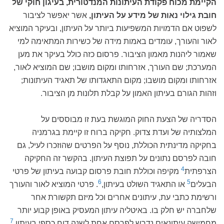
הקיימת מכוח פקודת העיתונות המנדטורית, בעיגון חוקי של
חובת גילוי נאות של מידע על העיתון,
אשר יאפשר לציבור
לשפוט אם הדמויות המשפיעות ביותר על העיתון, ובעיקר המוציא
לאור והעורך, עומדים באמות מידה של כשירות המתאימה למי
שאמור ליהנות מאמון הציבור. פרסום כזה כולל בעיקר את מען
המערכת; שם העורך, אזרחותו ומקום מושבו; שם המוציא לאור,
אזרחותו ומקום מושבו; מקום התאגדותו של תאגיד העיתונות;
וזהות הגורם בעיתון האמון על קבלת תלונות מן הציבור.
הסדריה של הצעת החוק המוגשת בעת זו מבוססים על
המלצותיה של ועדת צדוק. חקיקה ברוח זו קיימת בגרמניה
בחקיקה מדינתית הכוללת, נוסף על הפרטים שהוזכרו לעיל, גם
חובה לפרסם נתונים על תפוצת העיתון. בהקשר זה החקיקה
4
הצרפתית
מקיפה וכוללת חובת פרסום קבועה בעיתון של פרטי
6
5
הבעלים
או התאגיד השולט בעיתון,
. פרטי המוציא לאור והעורך
ורשימת כתבי עת, עיתונים אחרים וכל מיזם תקשורת אחר
שלחברה יש חלק בו. באיטליה עיתון המעסיק באופן קבוע יותר
7
מחמישה עיתונאים נדרש לפרסם אחת לשנה דוח כספי בעיתון.