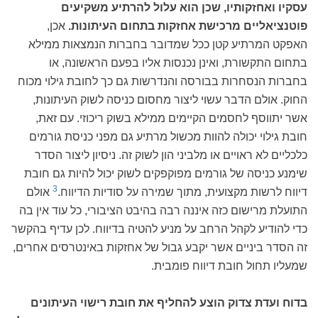
עסקיו ואחזקותיו, שכן הוא עלול להרתיע משקיעים
פוטנציאליים מרכישת אחזקות בתחום העיתונות.
אכן,
האפקט המרתיע קטן ככל שמדובר בחברות הנמצאות ממילא
בתחום התקשורת, ואינן נכנסות אליו בפעם הראשונה, או
בחברות הנסחרות בבורסה והנדרשות גם כך לחובת גילוי מכוח
החוק. אולם הדבר עשוי ליצור מחסום כניסה לשוק העיתונות,
אשר יתווסף לחסמים הקיימים ממילא בשוק ריכוזי. עם זאת,
חובת גילוי יכולה להוות מכשול מרתיע גם מפני כניסת גורמים
כלכליים לא ראויים או מלביני הון לשוק זה. ניסיון ליצור הסדר
שימנע כניסה של גורמים מפוקפקים לשוק יכול להיות גם חובת
3
דיווח לרשות מקצועית, מתוך שמירה על סודיות הדיווח.
אולם
התועלת מרישום כזה איננה רבה בהיבט הציבורי, כל עוד אין בה
כדי להודיע לקהל הרחב על מניע להטיה בדיווח. לכן עדיף בהקשר
זה הסדר ביניים אשר יקבע גבול של אחזקות באינטרסים אחרים,
שמעליו תחול חובת דיווח פומבית.
בדוח ועדת צדוק הוצע להחליף את חובת רישוי העיתונים