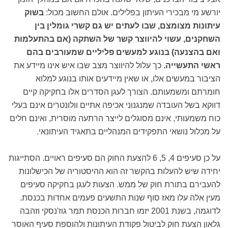
יורשע מי מבכירי העיתון בפלילים. אולם החשוב מכול:
בשוק
עיתונות מצומצם, שבו לעתים יש גם קשרי גומלין בין
השחקנים, עשוי להיווצר קשר של השתקה (אם בהתעלמות
ואם בהצנעה)
בנוגע למעשים פליליים שמעורבים בהם
ראשי התעשייה.
כך עלול להיווצר מצב שבו איש אינו מיידע את
הציבור במעשים אלו, או שאין מיידעים אותו בנוגע למלוא
חומרתם ומשמעותם. הצורך לעגן הסדרים אלו בחקיקה קיים
דווקא בשל העובדה שמנגנוני אכיפה אתיים וולונטרים אינם בעלי
כוח משמעותי, אינם מסוגלים לייצר הרתעה מוסרית, ואינם חלים
על מכלול נושאי התפקידים המנהליים בתאגיד העיתונאי.
על כן סעיפים 4, 5, 6 להצעת החוק הם סעיפים ראויים. הסתייגות
יחידה שיש להעלות בהקשר זה הוא ההיסטוריה של הכישלונות
להעבירם בתורת חוק של ממש. הצעות לעגן בחקיקה סעיפים
מעין אלה עלו מאז סוף שנות התשעים פעמים אחדות בכנסת.
לדוגמה, בשנת 2001 יזמו חברות הכנסת תמר גוז'נסקי וזהבה
גלאון הצעת חוק לביטול פקודת העיתונות ולהוספת סעיף האוסר