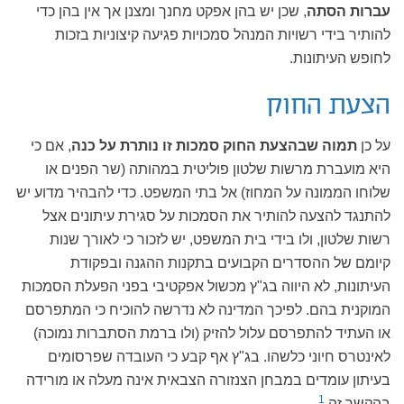
עברות הסתה
, שכן יש בהן אפקט מחנך ומצנן אך אין בהן כדי
להותיר בידי רשויות המנהל סמכויות פגיעה קיצוניות בזכות
לחופש העיתונות.
הצעת החוק
על כן
תמוה שבהצעת החוק סמכות זו נותרת על כנה
, אם כי
היא מועברת מרשות שלטון פוליטית במהותה (שר הפנים או
שלוחו הממונה על המחוז) אל בתי המשפט. כדי להבהיר מדוע יש
להתנגד להצעה להותיר את הסמכות על סגירת עיתונים אצל
רשות שלטון, ולו בידי בית המשפט, יש לזכור כי לאורך שנות
קיומם של ההסדרים הקבועים בתקנות ההגנה ובפקודת
העיתונות, לא היווה בג"ץ מכשול אפקטיבי בפני הפעלת הסמכות
המוקנית בהם. לפיכך המדינה לא נדרשה להוכיח כי המתפרסם
או העתיד להתפרסם עלול להזיק (ולו ברמת הסתברות נמוכה)
לאינטרס חיוני כלשהו. בג"ץ אף קבע כי העובדה שפרסומים
בעיתון עומדים במבחן הצנזורה הצבאית אינה מעלה או מורידה
1
בהקשר זה.