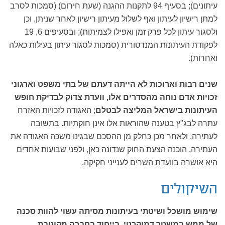
עיתונים); בסעיף 94 לתקנות ההגנה (שעת חירום) (סמכות לסרב
למתן רישיון לעיתון ואף לשלול מעיתון רישיון לאחר שניתן, וכן
ולסגור עיתון לכל פרק זמן ואפילו לצמיתות); ובסעיפים 6, 19
לפקודת העיתונות המנדטורית (סמכות לסגור עיתון בעילות כאלה
ואחרות).
שנים רבות וארוכות לא הייתה דעתם של בתי משפט וארגוני
זכויות אדם נוחה מהסדרים אלו, וועדת צדוק לבדיקת חופש
העיתונות בישראל המליצה לבטלם
; האגודה לזכויות האזרח
עתרה לבג"ץ בטענה שהוראות אלו אינן חוקתיות. בתשובה
לעתירה, ולאחר מכן כחלק מן ההסכם שבגינו משכה האגודה את
העתירה, הוכנה הצעת החוק שנדונה כאן, ולפני שבועות אחדים
היא אושרה בוועדת השרים לענייני חקיקה.
השיקולים
שימוש מושכל ושיטתי בעיתונות מסיתה עשוי להוות סכנה
של ממש במשטר דמוקרטי, בייחוד בחברה מקוטבת