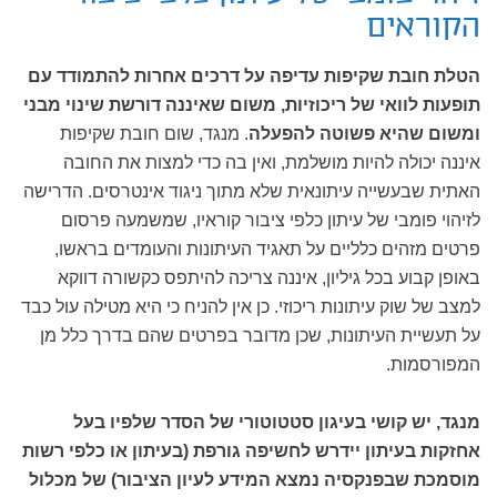
הקוראים
הטלת חובת שקיפות עדיפה על דרכים אחרות להתמודד עם
תופעות לוואי של ריכוזיות, משום שאיננה דורשת שינוי מבני
ומשום שהיא פשוטה להפעלה
. מנגד, שום חובת שקיפות
איננה יכולה להיות מושלמת, ואין בה כדי למצות את החובה
האתית שבעשייה עיתונאית שלא מתוך ניגוד אינטרסים. הדרישה
לזיהוי פומבי של עיתון כלפי ציבור קוראיו, שמשמעה פרסום
פרטים מזהים כלליים על תאגיד העיתונות והעומדים בראשו,
באופן קבוע בכל גיליון, איננה צריכה להיתפס כקשורה דווקא
למצב של שוק עיתונות ריכוזי. כן אין להניח כי היא מטילה עול כבד
על תעשיית העיתונות, שכן מדובר בפרטים שהם בדרך כלל מן
המפורסמות.
מנגד, יש קושי בעיגון סטטוטורי של הסדר שלפיו בעל
אחזקות בעיתון יידרש לחשיפה גורפת (בעיתון או כלפי רשות
מוסמכת שבפנקסיה נמצא המידע לעיון הציבור) של מכלול