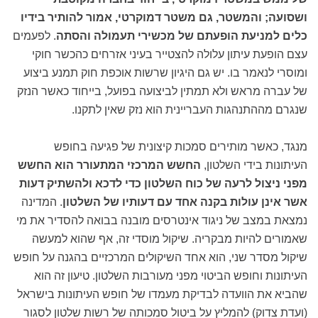
ושסועה; והמשטר, גם משטר דמוקרטי, אמור להותיר בידיו
כלים למניעת הופעתם של מכשירי תעמולה והסתה
. לפעמים
עצם הופעת עיתון עלולה להצטייר בעיני אזרחים כהכשר חוקי
ומוסרי לנאמר בו. יש גם היגיון שרשות אוכפת חוק תמנע ביצוע
של עברה מראש ולא תמתין לביצועה בפועל, בייחוד כאשר הנזק
שנגרם מההתנהגות העבריינית הוא נזק שאין לתקנו.
מנגד, כאשר מותירים סמכות קיצונית של פגיעה בחופש
העיתונות בידי השלטון,
החשש המרכזי המתעורר הוא החשש
מפני ניצול לרעה של כוח השלטון כדי לדכא ולהשתיק דעות
אשר אינן עולות בקנה אחד עם דעותיו של השלטון
. המדינה
נמצאת במצב של ניגוד אינטרסים מובנה בבואה להסדיר את מי
שאמורים להיות מבקריה. שיקול מוסדי זה, אף שהוא למעשה
שיקול מסדר שני, הוא אחד השיקולים המרכזיים בהגנה על חופש
העיתונות וחופש הביטוי מפני מעורבות השלטון. טיעון זה הוא
שהביא את הוועדה לבדיקת מעמדו של חופש העיתונות בישראל
(ועדת צדוק) להמליץ על ביטול סמכותה של רשות שלטון לסגור