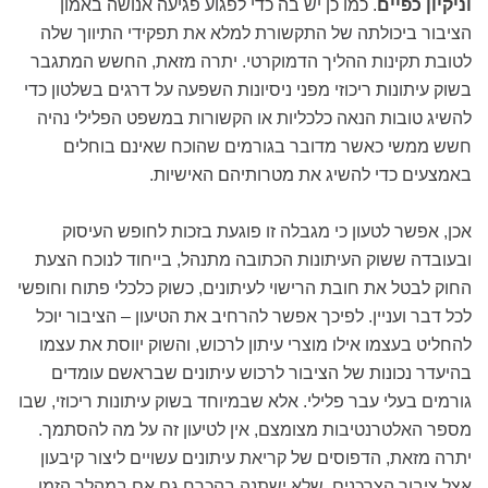
וניקיון כפיים
. כמו כן יש בה כדי לפגוע פגיעה אנושה באמון
הציבור ביכולתה של התקשורת למלא את תפקידי התיווך שלה
לטובת תקינות ההליך הדמוקרטי. יתרה מזאת, החשש המתגבר
בשוק עיתונות ריכוזי מפני ניסיונות השפעה על דרגים בשלטון כדי
להשיג טובות הנאה כלכליות או הקשורות במשפט הפלילי נהיה
חשש ממשי כאשר מדובר בגורמים שהוכח שאינם בוחלים
באמצעים כדי להשיג את מטרותיהם האישיות.
אכן, אפשר לטעון כי מגבלה זו פוגעת בזכות לחופש העיסוק
ובעובדה ששוק העיתונות הכתובה מתנהל, בייחוד לנוכח הצעת
החוק לבטל את חובת הרישוי לעיתונים, כשוק כלכלי פתוח וחופשי
לכל דבר ועניין. לפיכך אפשר להרחיב את הטיעון – הציבור יוכל
להחליט בעצמו אילו מוצרי עיתון לרכוש, והשוק יווסת את עצמו
בהיעדר נכונות של הציבור לרכוש עיתונים שבראשם עומדים
גורמים בעלי עבר פלילי. אלא שבמיוחד בשוק עיתונות ריכוזי, שבו
מספר האלטרנטיבות מצומצם, אין לטיעון זה על מה להסתמך.
יתרה מזאת, הדפוסים של קריאת עיתונים עשויים ליצור קיבעון
אצל ציבור הצרכנים, שלא ישתנה בהכרח גם אם במהלך הזמן