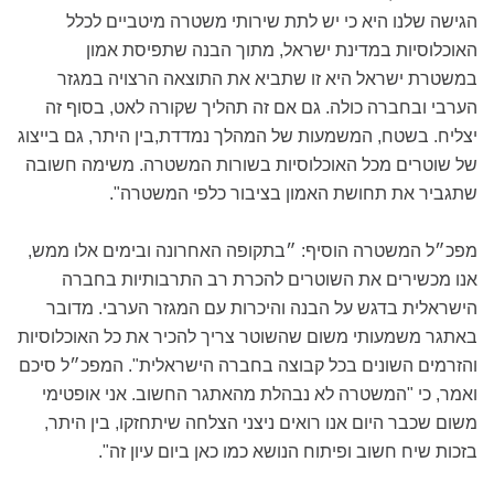
הגישה שלנו היא כי יש לתת שירותי משטרה מיטביים לכלל
האוכלוסיות במדינת ישראל, מתוך הבנה שתפיסת אמון
במשטרת ישראל היא זו שתביא את התוצאה הרצויה במגזר
הערבי ובחברה כולה. גם אם זה תהליך שקורה לאט, בסוף זה
יצליח. בשטח, המשמעות של המהלך נמדדת,בין היתר, גם בייצוג
של שוטרים מכל האוכלוסיות בשורות המשטרה. משימה חשובה
שתגביר את תחושת האמון בציבור כלפי המשטרה".
מפכ״ל המשטרה הוסיף: ״בתקופה האחרונה ובימים אלו ממש,
אנו מכשירים את השוטרים להכרת רב התרבותיות בחברה
הישראלית בדגש על הבנה והיכרות עם המגזר הערבי. מדובר
באתגר משמעותי משום שהשוטר צריך להכיר את כל האוכלוסיות
והזרמים השונים בכל קבוצה בחברה הישראלית". המפכ״ל סיכם
ואמר, כי "המשטרה לא נבהלת מהאתגר החשוב. אני אופטימי
משום שכבר היום אנו רואים ניצני הצלחה שיתחזקו, בין היתר,
בזכות שיח חשוב ופיתוח הנושא כמו כאן ביום עיון זה".