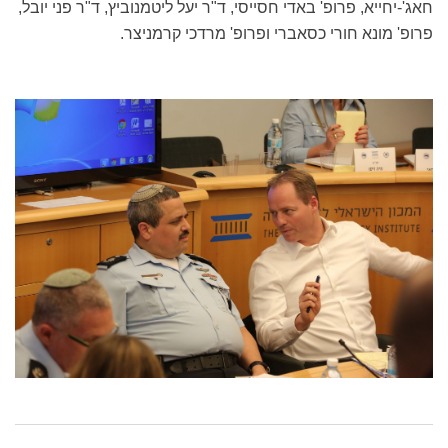
חאג'-יחייא, פרופ' באדי חסייסי, ד"ר יעל ליטמנוביץ, ד"ר פני יובל,
פרופ' מונא חורי כסאברי ופרופ' מרדכי קרמניצר.