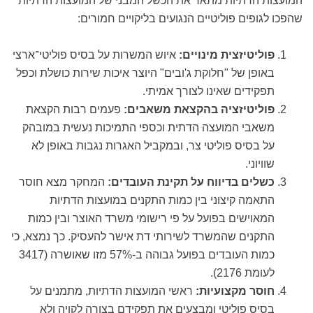
המועצות הדתיות מתאר את הכשל המבני של המועצות הדתיות
שהפכו לגופים פוליטיים הנגועים בליקויים חמורים:
פוליטיזצית מינויים:
איוש המשרות על בסיס פוליטי־ארצי
באופן של "חלוקת ג'ובים" היוצר איכות שירות כושלת וכפל
תפקידים שאינו לצורך אמיתי.
פוליטיזציה בהקצאת משאבים:
פעמים רבות הקצאת
משאבי המועצה הדתית וכספי התמיכות נעשית במובהק
על בסיס פוליטי צר, ובמקביל האגרות נגבות באופן לא
שוויוני.
כשלים בדיווח על תקינת העובדים:
המחקר מצא חוסר
התאמה קיצוני בין כמות התקנים במועצות הדתיות
המאוישים בפועל על פי רישומי משרד האוצר ובין כמות
התקנים שהמשרד לשירותי דת אישר להעסיק. כך נמצא, כי
כמות העובדים בפועל גבוהה ב-57% מזו שאושרה (3417
לעומת 2176).
חוסר מקצועיות:
ראשי המועצות הדתיות, מתמנים על
בסיס פוליטי ומבצעים את תפקידם בצורה לקויה ולא