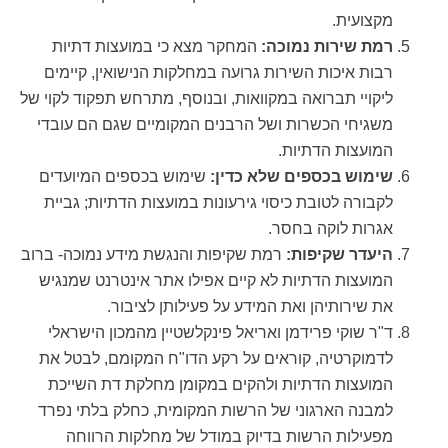
מקצועית.
רמת שירות נמוכה:
המחקר מצא כי במועצות דתיות
רבות איכות השירות גרועה במחלקות הנישואין, קיימים
ליקויי תברואה במקוואות, ובנוסף, מתרחש תפקוד לקוי של
משגיחי הכשרות ושל הרבנים המקומיים שגם הם עובדי
המועצות הדתיות.
שימוש בכספים שלא כדין:
שימוש בכספים המיועדים
לקבורה לטובת כיסוי גירעונות במועצות הדתיות; גביית
אגרות לוקה בחסר.
היעדר שקיפות:
רמת שקיפות והנגשת מידע נמוכה- ברוב
המועצות הדתיות לא קיים אפילו אתר אינטרנט שמנגיש
את שירותיהן ואת המידע על פעילותן לציבור.
ד"ר שוקי פרידמן ואריאל פינקלשטיין מהמכון הישראלי
לדמוקרטיה, קוראים על רקע הדו"ח המקומם, לבטל את
המועצות הדתיות ולהקים במקומן מחלקת דת השייכת
למבנה הארגוני של הרשות המקומית, כחלק בלתי נפרד
מפעילות הרשות בדיוק במודל של מחלקות הרווחה