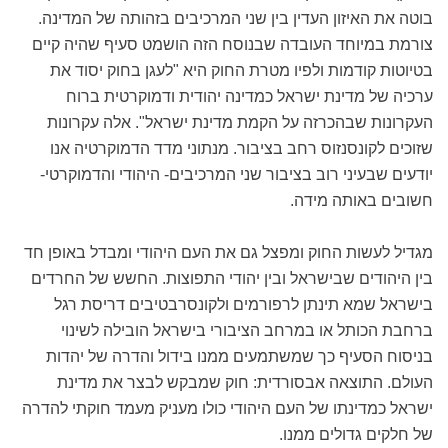
בוטה את האיזון העדין בין שני המרכיבים בזהותה של המדינה.
צורמת במיוחד העובדה שבנוסח הזה הושמט סעיף שהיה קיים
בטיוטות קודמות ולפיו מטרת החוק היא "לעגן בחוק יסוד את
ערכיה של מדינת ישראל כמדינה יהודית ודמוקרטית ברוח
העקרונות שבהכרזה על הקמת מדינת ישראל". אלה עקרונות
שזוכים לקונסנזוס רחב בציבור. מנתוני מדד הדמוקרטיה אנו
יודעים שבעיני רוב בציבור שני המרכיבים- היהודי והדמוקרטי-
חשובים באותה מידה.
מגדיל לעשות החוק ומפצל גם את העם היהודי ומבדל באופן חד
בין היהודים שבישראל ובין יהודי התפוצות. החשש של החרדים
בישראל שמא תינתן לרפורמים ולקונסרבטיבים דריסת רגל
ברחבת הכותל או במרחב הציבורי בישראל הובילה לשינוי
בניסוח הסעיף כך שמשתמעים ממנו בידול והדרה של יהדות
העולם. התוצאה אבסורדית: חוק שמבקש לבצר את מדינת
ישראל כמדינתו של העם היהודי כולו מעניק מעמד חוקתי להדרה
של חלקים גדולים ממנו.