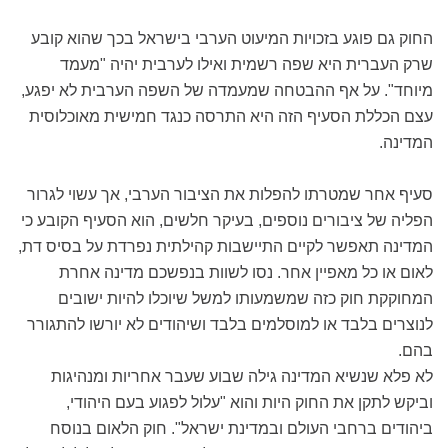
החוק גם פוגע בזכויות המיעוט הערבי בישראל בכך שהוא קובע
שרק העברית היא שפה רשמית ואילו לערבית יהיה "מעמד
מיוחד". על אף ההבטחה שמעמדה של השפה הערבית לא יפגע,
עצם הכללת הסעיף הזה היא התרסה כנגד חמישית מאוכלוסית
המדינה.
סעיף אחר שמטרתו להפלות את הציבור הערבי, אך עשוי לגרור
הפליה של ציבורים נוספים, בעיקר חלשים, הוא הסעיף הקובע כי
המדינה תאפשר לקיים התיישבות קהילתית נפרדת על בסיס דת,
לאום או כל מאפיין אחר. נסו לשוות בנפשכם מדינה אחרת
המחוקקת חוק כזה שמשמעותו למשל שיוכלו להיות ישובים
לנוצרים בלבד או למוסלמים בלבד ושיהודים לא יורשו להתגורר
בהם.
לא פלא שנשיא המדינה גילה שבוע שעבר אחריות ומנהיגות
וביקש לתקן את החוק היות והוא "עלול לפגוע בעם היהודי,
ביהודים ברחבי העולם ובמדינת ישראל". חוק הלאום בנוסח