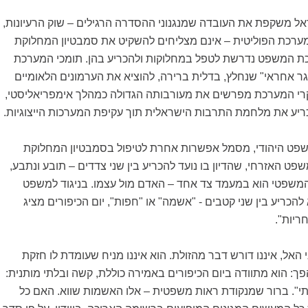
ל משקפת את העובדה שמנגנוני ההסדרה הרגילים – שוק הרעיונות,
רכת הפוליטית – אינם מצליחים להשקיט את סמבטיון המחלוקת
כת המשפט נדרשת לטפל במחלוקות ולהכריע בהן. תומכי המערכת
ר אחראי" שנחלץ, בדלית ברירה, להוציא את הערמונים הלאומיים
י המערכת מפרשים את מעורבותה הגדולה כמהלך אימפריאליסטי,
ריע את מלחמת התרבות הישראלית תוך עקיפת המערכות הייצוגיות.
המשפט היהודי, מסמל אפשרות אחרת לטיפול בסמבטיון המחלוקת
פט האזרחי, שהדיון בו נועד להכריע בין שני צדדים – תובע ונתבע,
 המשפטי הוא במעמד צד אחד – האדם מול עצמו. בניגוד למשפט
להכריע בין שני קטבים - "אשמה" או "חפות", יום הכיפורים מציג
ריות".
האל, איננו דורש דבר מהזולת. הוא איננו מניח שעומדת לו חזקת
ך: הוא מתוודה ביום הכיפורים באמירה כוללת, קשה ובלתי מותנית:
תי". ברור שמנקודת ראות משפטית – אלו האשמות שווא. האם כל