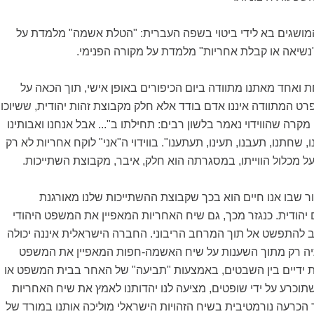
 המושגים בא לידי ביטוי בשפה העברית: "הטלת אשמה" מלמדת על
 "נשיאה או קבלת אחריות" מלמדת על מקורה הפנימי.
 ואחד מאתנו מתוודה ביום הכיפורים באופן אישי, תוך הכאה על
ט המתוודה איננו אדם בודד אלא חלק מקבוצת זהות יהודית, ששיוכו
ה מקרה שהווידוי נאמר בלשון רבים: תחילתו ב"... אבל אנחנו ואבותינו
, שחתנו, תעבנו, תעינו, תעתענו". בווידוי ה"אני" לוקח אחריות לא רק
ל מכלול הווייתו, במסגרתה הוא חלק, איבר, מקבוצת השתייכות.
ור שבו אנו חיים הוא בכך שקבוצת ההשתייכות שלנו מאורגנת
הודית. כנגזר מכך, גם שיח האחריות המאפיין את המשפט היהודי
יב להתפשט אל תוך המרחב הריבוני. החברה הישראלית איננה יכולה
ה רק מתוך השענות על שיח האשמה-חפות המאפיין את המשפט
 ידיים בין השבטים, באמצעות "תביעה" של האחר בבית המשפט או
וכרע על ידי שופטים, מציעה לנו יהדותנו לאמץ את שיח האחריות
 הכרעה נורמטיבית בשיח הזהויות הישראלי מוליכה אותנו במורד של