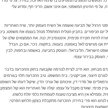
ל המעשים המגונים המופיעים ברשימה הארוכה, בווידוי, על פי סדר
, על פי ההיגיון המשפטי, אם אינני אשם, הריני חף, ומדוע עלי
 הרגיל של תביעה ואשמה אל השיח העמוק יותר, שיח האחריות
ל יום הכיפורים. בחביון הטלית המתפלל מנהל בעצמו את משפטו, בינו
אמורה להיות חקירה פנימית, אינטנסיבית, כנה. את הממצאים שלנו על
 אנו מגישים לאל באמונה, בענווה, בתקווה. ניכר, אם כן, הבדל
שפט הישראלי, הליבראלי, העוסק בתביעה, באשמה ובחפות, לבין
 העוסק בבירור עצמי.
ם מבחוץ. הוא חייב לציית לנורמה שקבועה בחוק וההכרעה בדבר
ורם חיצוני, אובייקטיבי, בית המשפט. טיב ההכרעה תלוי בגורמים
ורמאליים של סדרי דין, איכותם של עורכי הדין, שיקול דעתו של השופט.
ניין פנימי, שאדם מקבל על עצמו. קולה של האחריות הוא קול המצפון;
ת, וממילא אין היא מציבה טענות לעומתיות כלפי זולת כלשהו.
 לנהוג הוא פרי בחירה; ההכרעה מתקבלת בצקון הלחש הפרטי;
השפעות חיצוניות.