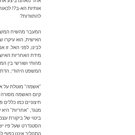
אחד מאתנו ביצע את כ
אותיות הא-ב?! לכאורה
להתוודות?
המעבר מהשיח המשפטי
האישית, הוא עיקרו ש
לבינו, לפני האל. זו 
מידת האחריות האישית
מהותי ושורשי בין המ
המשפט היהודי, הדתי,
"אשמה" מוטלת על אד
קיום האשמה מסורה לג
חיצוניים כמו כללים פ
מנגד, "אחריות" היא ע
ביטוי של ביקורת עצמי
הסטנדרט שעל פיו יש
התהליך איננו כפוף ל