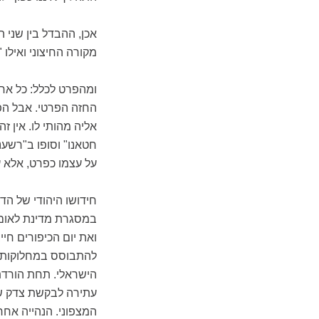
אכן, ההבדל בין שני
מקורה החיצוני ואילו
ומהפרט לכלל: כל אחת
החזה הפרטי. אבל הפר
אליה מהותי לו. אין ז
חטאנו" וסופו ב"רשענו
על עצמו כפרט, אלא ע
חידושו היהודי של הד
במסגרת מדינת לאום י
ואת יום הכיפורים חי
להתבוסס במחלוקותי
הישראלי. תחת הורדת
עתירה לבקשת צדק שת
המצפוני. הנהייה אחר