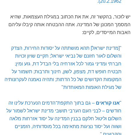
20.2.1962).
יש לזכור, בהקשר זה, את את הכתוב במגילת העצמאות, שהיא
המסמך המכונן של המדינה. אתה ההבטחה אותה קיבלו עליהם
האבות המייסדים, לקיים:
"[מדינת ישראל] תהא מושתתה על יסודות החירות, הצדק
והשלום לאור חזונם של נביאי ישראל; תקיים שויון זכויות
חברתי ומדיני גמור לכל אזרחיה בלי הבדל דת, גזע ומין;
תבטיח חופש דת, מצפון, לשון, חינוך ותרבות; תשמור על
המקומות הקדושים של כל הדתות; ותהיה נאמנה לעקרונותיה
של מגילת האומות המאוחדות"
"
אנו קוראים
– גם בתוך התקפת־הדמים הנערכת עלינו זה
חודשים – לבני העם הערבי תושבי מדינת ישראל לשמור על
השלום וליטול חלקם בבנין המדינה על יסוד אזרחות מלאה
ושווה ועל יסוד נציגות מתאימה בכל מוסדותיה, הזמניים
והקבועים."