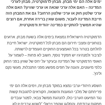
ימים אלה הם ימי מבחן. מבחן לדמוקרטיה, מבחן לערכי
המדינה – האם אלה ערכי שנאה או ערכי שוויון? האם אלה
ערכי שלטון חוק או ערכי שלטון הרחוב? גם את המבחן הזה
חייבת המדינה לעבור, משום שאין ברירה אחרת, אם רוצים
שהיא תמשיך להתקיים כמדינה יהודית ודמוקרטית.
הדמוקרטיה הישראלית נמצאת בימים אלה בשעת מבחן. ארועים
בטחוניים ומצבי חירום הם מבחן לכל דמוקרטיה. ישראל חייבת
להלחם בטרור בכל האמצעים החוקיים העומדים לרשותה.
לציבור ולמנהיגיו יש תפקיד נוסף, חשוב לא פחות – לשמור על
האופי הדמוקרטי של המדינה ובעיקר על יחס של שוויון בפני החוק
כלפי מיעוטים, והגנה על חפים מפשע מפני התנכלות, מעשי נקם
ולינץ'.
השסע היהודי-ערבי נמצא במוקד מבחן זה, וימים אלה הם ימי
פריחתם של מלבי הגזענות והשנאה, הקוראים לתגובות קשות
נגד המיעוט הערבי כולו, להנהגת ממשל צבאי, לפטר עובדים
ממקום עבודתם, והסלוגן שהפך ויראלי "לשנוא ערבים זו לא