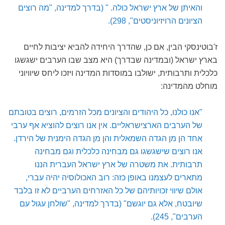
והאיתן של ארץ ישראל כולה. " (בדרך למדינה, "מה רוצים
הציונים הרויזיוניסטים", 298).
ז'בוטינסקי הבין, אם כן, שהדרך היחידה להביא יציבות לחיים
בארץ ישראל (ובמדינה שבדרך) היא מצב שבו הערבים ישגשגו
כלכלית ותרבותית, ישולבו במוסדות המדינה ויזכו ליחס שיוויוני
מוחלט מהמדינה:
"אנו כולנו, כל היהודים והציונים מכל הזרמים, רוצים בטובתם
של הערבים הארצישראליים. אין אנו רוצים להוציא אף ערבי
אחד הן מן הגדה השמאלית והן מן הגדה הימנית של הירדן.
אנו רוצים שישגשגו גם מבחינה כלכלית וגם מבחינה
תרבותית. את משטרה של ארץ ישראל העברית הננו
מתארים לעצמנו באופן כזה: רוב האכולוסיה יהיה עברי,
אולם שיווי זכויותיהם של כל האזרחים הערביים לא זו בלבד
שיובטח, אלא גם יוגשם" (בדרך למדינה, "שולחן עגול עם
הערבים", 245).