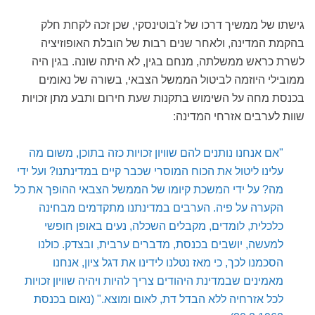
גישתו של ממשיך דרכו של ז'בוטינסקי, שכן זכה לקחת חלק
בהקמת המדינה, ולאחר שנים רבות של הובלת האופוזיציה
לשרת כראש ממשלתה, מנחם בגין, לא היתה שונה. בגין היה
ממובילי היוזמה לביטול הממשל הצבאי, בשורה של נאומים
בכנסת מחה על השימוש בתקנות שעת חירום ותבע מתן זכויות
שוות לערבים אזרחי המדינה:
"אם אנחנו נותנים להם שוויון זכויות כזה בתוכן, משום מה
עלינו ליטול את הכוח המוסרי שכבר קיים במדינתנו? ועל ידי
מה? על ידי המשכת קיומו של הממשל הצבאי ההופך את כל
הקערה על פיה. הערבים במדינתנו מתקדמים מבחינה
כלכלית, לומדים, מקבלים השכלה, נעים באופן חופשי
למעשה, יושבים בכנסת, מדברים ערבית, ובצדק. כולנו
הסכמנו לכך, כי מאז נטלנו לידינו את דגל ציון, אנחנו
מאמינים שבמדינת היהודים צריך להיות ויהיה שוויון זכויות
לכל אזרחיה ללא הבדל דת, לאום ומוצא." (נאום בכנסת