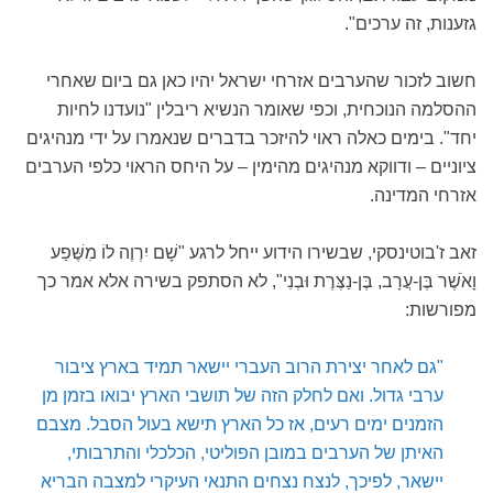
גזענות, זה ערכים".
חשוב לזכור שהערבים אזרחי ישראל יהיו כאן גם ביום שאחרי
ההסלמה הנוכחית, וכפי שאומר הנשיא ריבלין "נועדנו לחיות
יחד". בימים כאלה ראוי להיזכר בדברים שנאמרו על ידי מנהיגים
ציוניים – ודווקא מנהיגים מהימין – על היחס הראוי כלפי הערבים
אזרחי המדינה.
זאב ז'בוטינסקי, שבשירו הידוע ייחל לרגע "שָׁם יִרְוֶה לוֹ מִשֶּׁפַע
וָאֹשֶׁר בֶּן-עֲרָב, בֶּן-נַצֶּרֶת וּבְנִי", לא הסתפק בשירה אלא אמר כך
מפורשות:
"גם לאחר יצירת הרוב העברי יישאר תמיד בארץ ציבור
ערבי גדול. ואם לחלק הזה של תושבי הארץ יבואו בזמן מן
הזמנים ימים רעים, אז כל הארץ תישא בעול הסבל. מצבם
האיתן של הערבים במובן הפוליטי, הכלכלי והתרבותי,
יישאר, לפיכך, לנצח נצחים התנאי העיקרי למצבה הבריא