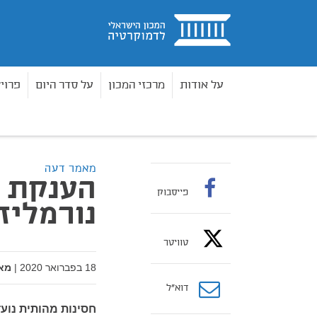
בית
על אודות
מרכזי המכון
על סדר היום
פרוי
מאמרים
הענקת החסינות לכץ- נורמליזציה של השח
בית
מאמר דעה
הענקת ה
פייסבוק
נורמליז
טוויטר
18 בפברואר 2020
|
מא
דוא”ל
חסינות מהותית נוע