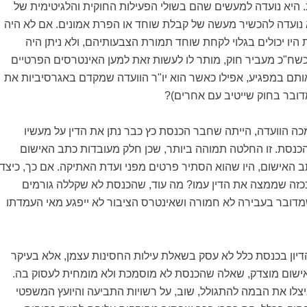
 היא נועדה למעשים שהם בשולי הפעילות החוקית והלגיטימית של
 נועדה להכשיר מעשה של קבלת שוחד או הפרת אמונים. אם לא היה
 היו יכולים בגלוי לקחת שוחד תמורת הצבעותיהם, ולא ניתן היה
כשח"כ מעביר חוק, מותר לו לעשות זאת למען האינטרסים הפרטיים
ותם במפגיע, אפילו כאשר הוא יו"ר הוועדה שמקדם באגרסיביות את
ובר בחוק שייטיב עם אחרים)?
ה הוועדה, הייתה שחבר הכנסת כץ כבר נתן את הדין על מעשיו
כנסת. זו החלטה תמוהה ביותר, שכן חלק מעובדות כתב האישום
 האישום, היו שהוא הסתיר פרטים מפני ועדת האתיקה. אם כך, כיצד
 ככזה שממצה את הדין עמו? מה עוד, שהכנסת לא שקללה גורמים
שמדובר בעבירה לא חמורה ושאינטרס הציבור לא ייפגע מאי העמדתו
דיון בכנסת כלל לא עסק בשאלת עילות החסינות עצמן, אלא בעיקר
שום מוצדק, שאלה שהכנסת לא מוסמכת ולא מומחית לעסוק בה.
צלו את הבמה להתגולל, שוב, על רשויות התביעה והיועץ המשפטי