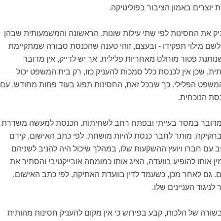
יוצרים באמון הציבור בפוליטיקה.
יק את החסינות לפי שתי עילות שונות. הראשונה והמשמעותית שבהן
ם מילוי תפקידו - ובעצם, זוהי טענה שהכנסת סבורה שמתקיימת
שנותנת פטור מוחלט מאחריות פלילית. אך יש לדייק, אין מדובר
ת, שכן אין לכנסת כלל סמכות להעניק כזו, רק בית המשפט יכול
שפט הפלילי. כך שבכל זאת, החסינות תפוג בעוד פחות מחודש, עם
סת הנוכחית.
מדובר במסר בעייתי ובפתח רחב לשחיתות. הכנסת למעשה משדרת
קיקה, מותר לחבר כנסת להיות מושחת. לפי כתב האישום, קידם
יב עם חברו ויועץ ההשקעות שלו, במהלך שיכול היה להניב לשניהם
ין אותו להופיע בוועדה, הציג אותו כמומחה אובייקטיבי והסתיר את
 גם לאחר מכן, כשעמד לדין בוועדת האתיקה, לפי כתב האישום,
לניגוד העניינים שלו.
שורה של הלכות, קבע בפירוש כי אין מקום להעניק חסינות מהותית