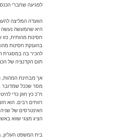
לפגיעה שחברי הכנסת 
הוועדה המליצה להענ
היא שהמעשה נעשה לש
חסינות מהותית, כזו 
בהענקת חסינות מהותי
להכיר בה במסגרת המ
תום הקדנציה של הכנ
אך מבחינת המהות, 
מסר שככל שמדובר בח
ח"כ כץ חוק כדי להיט
רווחים רבים. הוא הזמ
האינטרסים של שניהם.
הציג מצגי שווא באשר 
בית המשפט העליון, ב