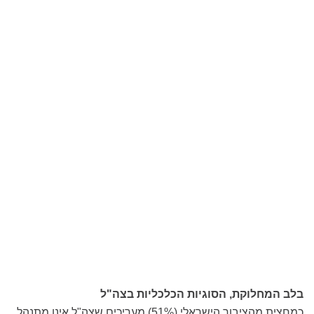
בלב המחלוקת, הסוגיות הכלכליות בצה"ל
כמחצית מהציבור הישראלי (51%) מעריכים שצה"ל אינו מתנהל