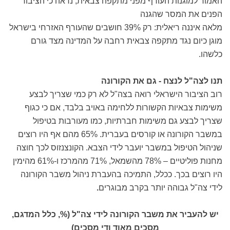
האמור למוגנות העורף מפני מתקפה צבאית, נראה כי הציבור
הפנים את המסר שהגנה
מלאה איננה ריאלית: רק 39% חושבים שהעורף האזרחי בישראל
מוגן כיום נגד מתקפה צבאית רחבה על המדינה מצד גורם
כלשהו.
תנו לצה"ל לנצח - גם את הקורונה
רוב הציבור הישראלי רואה בצה"ל לא רק כמי שצריך לבצע
משימות צבאיות הקשורות ללחימה באויב בלבד, אם כי כגוף
שצריך לבצע גם משימות חברתיות, כמו מעורבות בטיפול
במשבר הקורונה או קורסים בעברית. 65% מהם אף היו רוצים
שניהול הטיפול במשבר יועבר לידי הצבא. הקונצנזוס לכך חוצה
מחנות פוליטיים – 78% מהשמאל, 71% מהמרכז ו-61% מהימין
היו רוצים בכך. ככלל, התמיכה בהעברת ניהול משבר הקורונה
לידי צה"ל גבוהה יותר בקרב מבוגרים
.
יש להעביר את משבר הקורונה לידי צה"ל (%, כלל המדגם,
מסכים מאוד ודי מסכים)