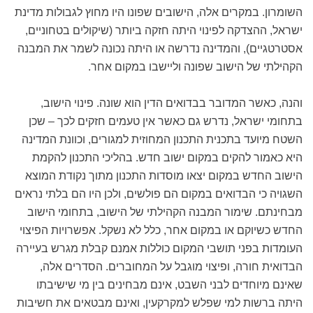
השומרון. במקרים אלה, הישובים שפונו היו מחוץ לגבולות מדינת
ישראל, ההצדקה לפינוי היתה חזקה ביותר (שיקולים בטחוניים,
אסטרטגיים), והמדינה נדרשה או היתה נכונה לשמר את המבנה
הקהילתי של הישוב שפונה וליישבו במקום אחר.
והנה, כאשר המדובר בבדואים הדין הוא שונה. פינוי הישוב,
בתחומי ישראל, נדרש גם כאשר אין טעמים חזקים לכך – שכן
השטח מיועד בתכנית התכנון המחוזית למגורים, וכוונת המדינה
היא כאמור להקים במקום ישוב חדש. בהליכי התכנון להקמת
הישוב החדש במקום יצאו מוסדות התכנון מתוך נקודת המוצא
השגויה כי הבדואים במקום הם פולשים, ולכן היו הם בלתי נראים
מבחינתם. שימור המבנה הקהילתי של הישוב, בתחומי הישוב
החדש כשיוקם או במקום אחר, כלל לא נשקל. אפשרויות הפיצוי
העומדות בפני תושבי המקום כוללות אמנם קבלת מגרש בעיירה
הבדואית חורה, ופיצוי מוגבל על המחוברים. הסדרים אלה,
שאינם מיוחדים לבני השבט, אינם מבחינים בין מי שישיבתו
היתה ברשות למי שפלש למקרקעין, ואינם מבטאים את חשיבות