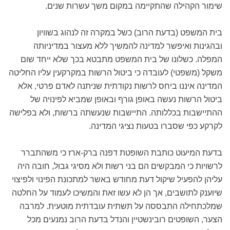
שימור הקהילה שהתקיימה במקום משך עשרות שנים.
בית המשפט (בדעת הרוב) כשל במקרה זה לנהוג בשוויון
ובהגינות ואיפשר למדינה להמשיך ללא מעצור במדיניותה
המפלה. כשלונו של בית המשפט מתבטא בכך שלא ייחד שום
משקל (משפטי) לעובדה כי ביטול הרשות במקרקעין עליו החליטה
המדינה איננו ביחס לרשות נקודתית שניתנה לאדם פרטי, אלא
ביטול הרשות נעשה באופן גורף ובאופן שמביא לפינויה של
ההתיישבות בכללותה. התיישבות שנעשתה ברשות, ולא בפלישה
לקרקע כפי שסברו בטעות נציגי המדינה.
בדעת המיעוט כותבת השופטת דפנה ברק-ארז כי משהתברר
לרשויות כי המבקשים הם בני רשות ולא מסיגי גבול, חובה היה
עליהן להפעיל שיקול דעת מחודש באשר למתכונת הפינוי ולפיצוי
שיוענק לתושבים, אך הן לא עשו זאת והמשיכו לעמוד על החלטה
שמלכתחילה התבססה על תשתית עובדתית מוטעית. למרבה
הצער, השופטים רובינשטיין והנדל בדעת הרוב נמנעים מכל