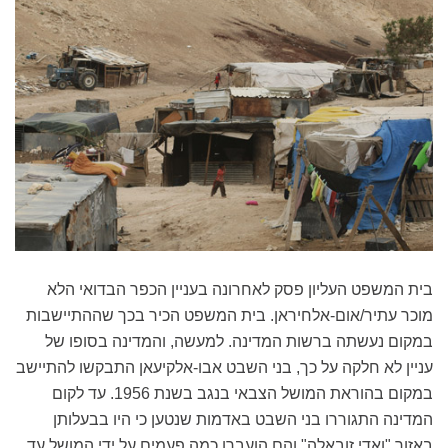
בית המשפט העליון פסק לאחרונה בעניין הכפר הבדואי הלא
מוכר עתיר/אום-אלחיראן. בית המשפט הכיר בכך שההתיישבות
במקום נעשתה ברשות המדינה. למעשה, והמדינה בסופו של
עניין לא חלקה על כך, בני השבט אבו-אלקיעאן התבקשו להתיישב
במקום בהוראת המושל הצבאי בנגב בשנת 1956. עד לקום
המדינה התגוררו בני השבט באדמות שנטען כי היו בבעלותן
באזור "ואדי זובאלה" והם הועברו כמה פעמים על ידי המושל עד