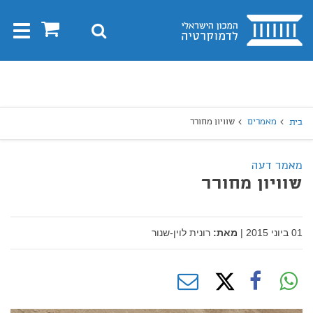
בית
0
חיפוש
Toggle
gation
יפוש
חיפוש
מאמרים
שוויון מחורר
בית
מאמר דעה
שוויון מחורר
01 ביוני 2015
|
מאת:
רונית לוין-שנור