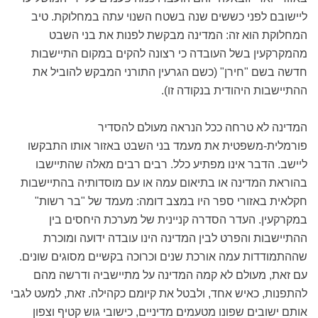
ליישובם לפני כששים שנה בשטח השנוי עתה במחלוקת. טיב
המחלוקת הוא זה: המדינה מבקשת לפנות את בני השבט
מהמקרקעין בשל העובדה כי רצונה להקים במקום התיישבות
חדשה בשם "חירן" (כשם הגרעין התורני המבקש להוביל את
ההתיישבות היהודית בנקודה זו).
המדינה לא טרחה ככל הנראה מעולם להסדיר
פורמלית-משפטית את מעמד בני השבט באזור אותו התבקשו
ליישב. הדבר אינו מפתיע כלל. רבים רבים מאלה שהתיישבו
בהוראת המדינה או בתיאום עמה או עם מוסדותיה בהתיישבות
חקלאית באזורי ספר היו במצב דומה: מעמד של "בר רשות"
במקרקעין. העדר הסדרה קניינית של מערכת היחסים בין
ההתיישבות והפרט לבין המדינה הינו עובדה ידועה ומוכרת
שההתמודדות עמה אורכת שנים וכרוכה בקשיים מסוגים שונים.
עם זאת, מעולם לא קמה המדינה על מתיישביה ודרשה מהם
להתפנות, כאיש אחד, ולבטל את קיומם כקהילה. זאת, למעט לגבי
אותם ישובים שפונו מטעמים מדיניים, כישובי גוש קטיף וצפון