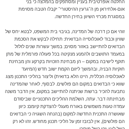
החלטה אופרטיבית בעניין ומסתפקים בהמלצה כי בני
אום-אלחיראן מן ה"גרעין ההיסטורי" יקבלו הטבה מסוימת
במסגרת מכרזי השיוון בחירן החדשה.
זוהי אם כן דרכה של המדינה, בגיבוי בית המשפט, לבטא יחס של
שוויון וכבוד לאוכלוסייה הבדואית: תחילה לבקש את הסכמת
הבדואים להתיישב באזור מסוים; במשך עשרות שנים לזלזל
במעמד התושבים ולהמנע מנקיטה בכל פעולה פורמלית של מתן
תוקף לישיבה במקום – הן מבחינת הזכויות בקרקע והן מבחינת
חוקיות הבניה, ובהמשך ליזום הקמת ישוב חדש (המיועד
לאוכלוסיה הכללית, היינו הלא בדואית) וליצור בהליכי התכנון מצג
שווא כי הבדואים במקום הם פולשים. לבסוף, לאחר שהמדינה
נתבעת להכיר ברשות שניתנה להתיישב במקום, אין הדבר משנה
מבחינתה דבר. עתה, השלמת ההליכים התכנוניים שביסודם
עמדה טעות משמשים באורח מעגלי להצדקת קיומם: כיוון
שאושרה התכנית החדשה למקום (בהנחה השגויה כי הבדואים
הם פולשים), אין לבזבז זמן על הליכי תכנון מחודש. זהו לא רק
כשל לוגי: זהו כשל מוסרי.