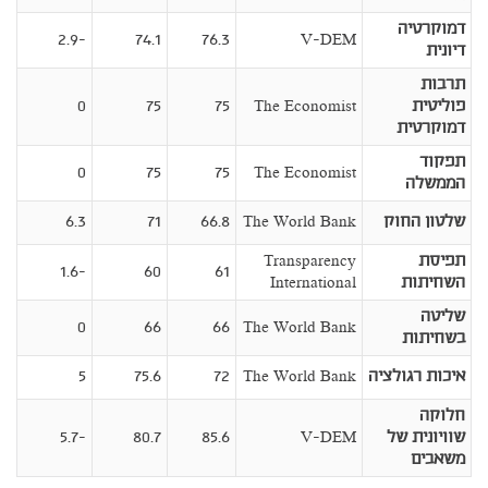
דמוקרטיה
-2.9
74.1
76.3
V-DEM
דיונית
תרבות
פוליטית
The Economist
75
75
0
דמוקרטית
תפקוד
0
75
75
The Economist
הממשלה
שלטון החוק
The World Bank
66.8
71
6.3
תפיסת
Transparency
-1.6
60
61
השחיתות
International
שליטה
0
66
66
The World Bank
בשחיתות
איכות רגולציה
The World Bank
72
75.6
5
חלוקה
שוויונית של
V-DEM
85.6
80.7
-5.7
משאבים