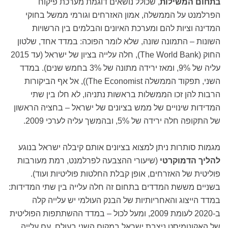
בתחום המשילות
, שכולל נושאים דוגמת מערכת פיקוח
הפרלמנט על הממשלה, אמון האזרחים וגורמי ממשל בחוקי
המדינה וציות להם ומערכת האיונים והבלמים בין הרשויות
השונות – התמונה שונה, שלא לומר הפוכה: במדד אחד, שלטון
החוק (
The World Bank
), חלה עלייה בציון של ישראל (עד 2015
עליה של 9%, ומאז ירידה מתונה של 3% בחמש שנים). במדד
השני, תפקוד הממשלה
The Economist)
), אל אף הביקורות
הרבות להן זכו הממשלות בראשות נתניהו, לא חלו בין שתי
המדידות שינויים של ממש בציונים של ישראל – בחציה הראשון
של התקופה חלה ירידה של 5%, ובהמשך עליה לערכי 2009.
מגמות סותרות ניתן למצוא בציונים אותם קיבלה ישראל בנוגע
להליך הדמוקרטי
(שיעורי ההצבעה לפרלמנט, רמת מעורבות
פוליטית של האזרחים, אופן קבלת החלטות פוליטיות ועוד).
בשניים מששת המדדים בתחום זה חלה עלייה בין שתי המדידות:
במדד הייצוג והאחריותיות של הבנק העולמי יש עלייה קלה
ב-2020 לעומת 2009, ומעל לכול – במדד ההשתתפות הפוליטית
של האקונומיסט ניצבת ישראל במקום השני בעולם, עם עלייה