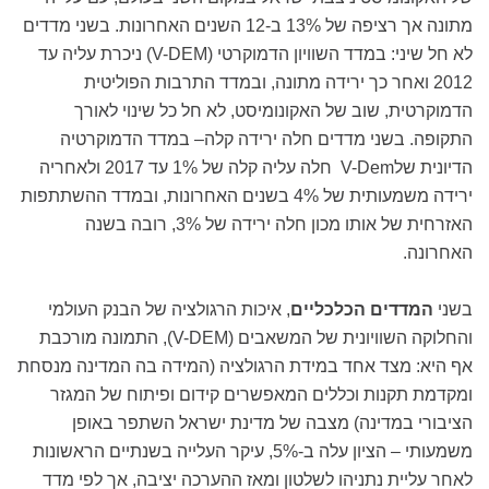
מתונה אך רציפה של 13% ב-12 השנים האחרונות. בשני מדדים
לא חל שיני: במדד השוויון הדמוקרטי (
V-DEM
) ניכרת עליה עד
2012 ואחר כך ירידה מתונה, ובמדד התרבות הפוליטית
הדמוקרטית, שוב של האקונומיסט, לא חל כל שינוי לאורך
התקופה. בשני מדדים חלה ירידה קלה– במדד הדמוקרטיה
הדיונית של
V-Dem
חלה עליה קלה של 1% עד 2017 ולאחריה
ירידה משמעותית של 4% בשנים האחרונות, ובמדד ההשתתפות
האזרחית של אותו מכון חלה ירידה של 3%, רובה בשנה
האחרונה.
בשני
המדדים הכלכליים
, איכות הרגולציה של הבנק העולמי
והחלוקה השוויונית של המשאבים (
V-DEM
), התמונה מורכבת
אף היא: מצד אחד במידת הרגולציה (המידה בה המדינה מנסחת
ומקדמת תקנות וכללים המאפשרים קידום ופיתוח של המגזר
הציבורי במדינה) מצבה של מדינת ישראל השתפר באופן
משמעותי – הציון עלה ב-5%, עיקר העלייה בשנתיים הראשונות
לאחר עליית נתניהו לשלטון ומאז ההערכה יציבה, אך לפי מדד