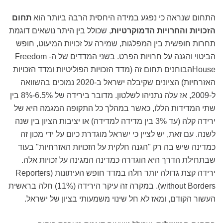
התחום שנראה כי נפגע במידה היחסית הרבה ביותר הוא
תחום
הזכויות והחרויות הדמוקרטיות
, שכולל בין היתר נושאים דוגמת
תחרות חופשית בין המפלגות, שמירה על זכויות המיעוט, חופש
הביטוי והגנה על חרויות הפרט. בשני המדדים של ה-
Freedom
House
הבוחנים תחום זה (מדד הזכויות הפוליטיות ומדד הזכויות
האזרחיות) הציונים שקיבלה ישראל ב-2020 נמוכים בהשוואה
ל-2009, אז עלה נתניהו לשלטון. מדובר בירידה של 6.5%-8% בין
שתי המדידות הללו, כאשר במהלך כל התקופה המגמה היא של
ירידה קלה (עד 3% בין מדידה למדידה) או יציבות הציון בין שנה
לשנה. עם זאת, יש לציין כי ישראל מוגדרת כיום על ידי מכון זה
כמדינה שיש בה רק "הגנה חלקית על הזכויות האזרחיות" בעוד
שבתחילת הדרך היא הוגדרה כמדינה המגינה על זכויות אלה.
ירידה קצת גדולה יותר חלה במדד חופש העיתונות
(Reporters
without Borders)
. במקרה זה עיקר הירידה (11%) חלה בראשית
העשור הקודם, ומאז לא חל שינוי משמעותי בציון של ישראל.