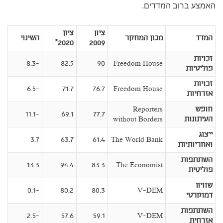
האמצע ברוב המדדים.
ציון
ציון
המדד
מכון המחקר
השינוי
2020*
2009
זכויות
-8.3
82.5
90
Freedom House
פוליטיות
זכויות
-6.5
71.7
76.7
Freedom House
אזרחיות
חופש
Reporters
-11.1
69.1
77.7
העיתונות
without Borders
ייצוג
3.7
63.7
61.4
The World Bank
ואחריותיות
השתתפות
13.3
94.4
83.3
The Economist
פוליטית
שוויון
-0.1
80.2
80.3
V-DEM
דמוקרטי
השתתפות
-2.5
57.6
59.1
V-DEM
אזרחית