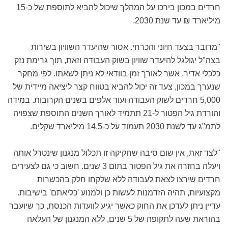
חרדים במכון בירכו על המהלך שיכול להביא לתוספת של כ-15
מיליארד ₪ עד שנת 2030.
"מדובר בצעד חיוני והכרחי. אסור שהיעדר השוויון בשירות
בצה"ל יגולגל להיעדר שוויון בשוק העבודה וזאת, תוך גרימת נזק
כלכלי אדיר, אשר לאורך זמן בוודאי לא ניתן לשאתו. לפי מחקר
שנערך במכון, צעד זה יכול להביא בטווח קצר ליציאה מיידית של
5,000 חרדים לשוק העבודה ועוד אלפים בשנים הקרובות. במידה
והורדת גיל הפטור ל-21 תתמיד לאורך השנים התוספת שצפויה
לתמ"ג עד לשנת 2030 תעמוד על כ-14.5 מיליארד שקלים.
"לצד זאת, אין שום סיבה שחקיקה זו תכלול מנגנון שינטרל אותה
ויעלה בחזרה את גיל הפטור בתום 3 שנים. חשוב כי גם לצעירים
חרדים שירצו לצאת לעבודה ללא שלקחו חלק בהכשרות
מקצועיות, תהיה הזדמנות לעשות כן ולמנוע 'כליאתם' בישיבות.
עדיין ניתן לעדכן את החוק כאשר יגיע לוועדות הכנסת, כך שיועבר
בהוראת שעה לתקופה של 5 שנים, ללא המנגנון של העלאה