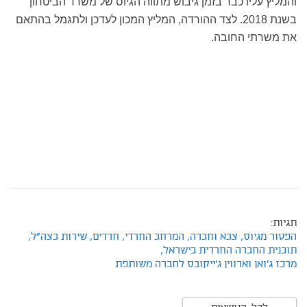
והמליץ עליו כבר בזמן גיבוש מתווה הגיוס של משרד הביטחון
בשנת 2018. לצד ההורדה, המליץ המכון לעדכן ולתגמל בהתאם
את משרתי החובה.
תגיות:
הפטור מגיוס,
צבא וחברה,
המרחב החרדי,
חרדים,
שירות בצה"ל,
תוכנית החברה החרדית בישראל,
מרכז ג'ואן וארווין ג'ייקובס לחברה משותפת