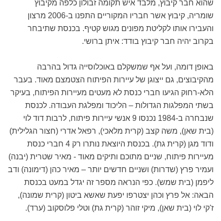
שהוא חבר קיבוץ, מלבד איש תקומה זבולון כלפה מקיבוץ
שומריה, קיבוץ אשר חבריו המקוריים התפנו ב-2006 מרצון
והעבירו אותו לקליטת מפונים מגוש קטיף. בכנסת שתיבחר
בקרוב יהיה חבר קיבוץ בודד: איתן ברושי.
באופן דומה, ועל אף שמשקלם באוכלוסייה גדול בהרבה
מהקיבוצים, גם ייצוגן של עיירות הפיתוח הצטמצם מאוד. בעבר
הלא-רחוק הגיעו חברי כנסת לא מעטים מעיירות הפיתוח, בעיקר
בשתי המפלגות הגדולות – הליכוד ומפלגת העבודה. לכנסת
שנבחרה ב-1984 נכנסו 9 אנשי עיירות פיתוח, לרבות דוד לוי
(בית שאן), משה קצב (קרית מלאכי), רפאל אדרי (חצור הגלילית)
ודוד מגן (קרית גת). בכנסת היוצאת נותרו רק 4 חברי כנסת
מעיירות פיתוח, שניים מתוכם ותיקים מאוד - מאיר שטרית (יבנה)
ועמיר פרץ (שדרות) ושניים חדשים יותר – מאיר כהן (דימונה) ודב
ליפמן (בית שמש). כפי הנראה מספר זה יגדל במעט בכנסת
הבאה: אל פרץ וכהן יצטרפו יפעת שאשא ביטון (קרית שמונה),
ז'קי לוי (בית שאן), מיקי זוהר (קרית גת) וטלי פלוסקוב (ערד).