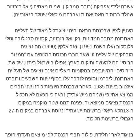
עשרה ילידי אפריקה (רובם ממרוקו) ושניים מאסיה (יואל רזבוזוב
שנולד ברוסיה האסייאתית ואברהם מיכאלי שנולד בגאורגיה).
מעניין לציין שבכנסת הבאה יהיה ייצוג דליל מאוד של העלייה
האחרונה מחבר המדינות. רק יואל רזבוזוב, קסניה סבטלובה וטלי
פלוסקוב (עלו בשנת 1991) וזאב אלקין (1990) הם נציגים
מובהקים של עלייה זו. שאר חברי הכנסת המזוהים עם "המגזר
הרוסי" הם למעשה ותיקים בארץ. אפילו בישראל ביתנו, שלושת
ה"רוסים" המשובצים במקומות ריאליים אינם נציגים של העלייה
האחרונה. ליברמן וסופה לנדבר עלו בסוף שנות השבעים ורוברט
אילטוב בשנת 1985. לאחר שבכנסת היוצאת כיהנו שני חברים
ממוצא אתיופי (שניהם מיש עתיד) נראה כי הפעם לא תכלול
הכנסת נציגים ממוצא זה. פנינה תמנו-שטה מוקמה במקום
ה-13הלא-ריאלי ברשימת יש עתיד ונגוסה אברהם במקום ה-27
הגבולי ברשימת הליכוד.
בניגוד לארץ הלידה, פילוח חברי הכנסת לפי מוצאם העדתי הופך