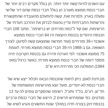
עם השנים להיות קשה יותר ויותר, הן בגלל מקרים רבים יותר של
חברי כנסת ממוצא מעורב הן בגלל חברי כנסת שהם דור שלישי
ומעלה בארץ. ולמרות זאת, קשה להתעלם מהעובדה שהתקשורת
והרשתות החברתיות עדיין נוהגות לבדוק את ההרכב העדתי של
הרשימות, שם קוד ל"כמה מזרחים יש ברשימה". מתוך 108 חברי
הכנסת היהודים בכנסת היוצאת היו 64 חברי כנסת ממוצא
אשכנזי ו-39 מזרחיים (ועוד חמישה שמוצאם קשה לסיווג). לצורך
השוואה, גם ב-1988 היו 39 חברי כנסת ממוצא מזרחי, לעומת
75 ממוצא אשכנזי. לפי הערכה זהירה גם בכנסת הקרובה יהיה
מספר דומה של חברי כנסת ממוצא מזרחי, כאשר כרגיל (מאז
1984) המפלגה הכי מזרחית היא ש"ס.
מבחינת לאום, ניתן לחזות שהכנסת הבאה תכלול ייצוג שיא של
חברי כנסת לא-יהודיים, פועל יוצא מהרשימה המשותפת של
חד"ש, רע"מ, בל"ד ותע"ל, רשימה שהסקרים צופים לה עד 13
מנדטים. כפי שממחיש תרשים 2, הייצוג של חברי כנסת ערביים
בכנסת זינק בצורה חדה במהלך שנות התשעים והגיע לשיא של