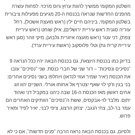
השלטון המקומי ממשיך להוות ערוץ גיוס מרכזי. לפחות עשרה
מהפנים החדשות שנראה בכנסת ה-20 מגיעים מפעילות ציבורית
בשלטון המקומי, ביניהם חיים ילין (ראש מועצת אשכול), רחל
עזריה סגנית ראש עיריית ירושלים), אילן שוחט (ראש עיריית
צפת), דני עטר (ראש מועצה איזורית גלבוע), מיקי זוהר (סגן ראש
עיריית קרית גת) וטלי פלוסקוב (ראשת עיריית ערד).
בדיוק כמו בכנסת היוצאת, גם בכנסת הבאה יהיו ככל הנראה 9
"נסיכים ונסיכות" – דור שני של חברי כנסת. שני "נסיכים" עזבו
את הכנסת (יאיר שמיר ועוזי לנדאו) ויוחלפו בשני נסיכים אחרים:
בני בגין וז'קי לוי שאף יצטרף אל אחותו אורלי. השניים יהוו זוג
אחים ראשון מאז הכנסת ה-16 שבה כיהנו במקביל דני ואהוד
יתום. מלבד לוי-אבקסיס, ששת ה"נסיכים" הוותיקים האחרים הם
עמר בר-לב, צחי הנגבי, יצחק הרצוג, ציפי לבני, יאיר לפיד ומאיר
פרוש.
ולסיום, גם בכנסת הבאה נראה הרבה "פנים חדשות", אם כי לא