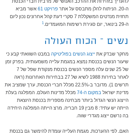
להעריך בזהירות את ההרכב האנושי של מרבית חברי הכנסת
ה-20. הניתוח להלן מתבסס על אתר
פרויקט 61
אשר מביא
תחזית מנדטים המשקללת 7 סקרי דעת קהל אחרונים נכון ליום
1
ה-29 בינואר, יום סגירת רשימות המועמדים.
נשים – הכוח העולה
מחקר שבדק את
ייצוג הנשים בפוליטיקה
במבט השוואתי קבע כי
שיעור הנשים בכנסת נמצא במגמת עלייה משמעותית. בפרק זמן
של 25 שנים עלה מספר הנשים בכנסת מנקודת שפל של 7
לאחר בחירות 1988 לשיא של 27 בבחירות האחרונות (ראה
תרשים 1). מדובר ב-22.5% מכלל חברי הכנסת, ערך שמציב את
מדינת ישראל
במקום ה-74
מכלל מדינות העולם. המפלגה בעלת
הייצוג הנשי הגדול ביותר מבחינה מספרית בכנסת היוצאת
הייתה יש עתיד: 8 מבין 19 חבריה. מרצ הייתה המפלגה היחידה
בה נרשם ייצוג מגדרי שווה.
האם, לפי ההערכות, מגמת העלייה עומדת להימשך גם בכנסת