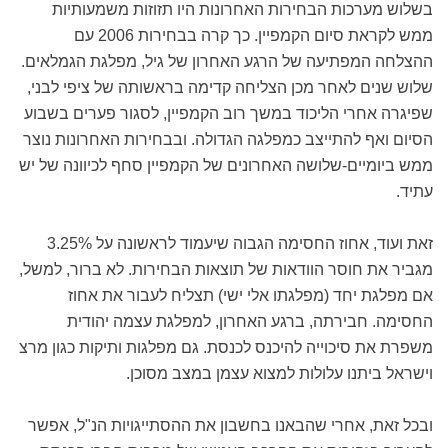
בשלוש מערכות הבחירות האחרונות היו תזוזות משמעותיות
ממש לקראת סיום הקמפיין. כך קרה בבחירות 2006 עם
ההצלחה המפתיעה של הרגע האחרון של גיל, מפלגת הגמלאים.
שלוש שנים לאחר מכן הצליחה קדימה בראשותה של ציפי לבני,
שפיגרה אחרי הליכוד במשך רוב הקמפיין, לסגור פערים בשבוע
הסיום ואף להתייצב כמפלגה הגדולה. ובבחירות האחרונות נוצר
ממש ביומיים-שלושה האחרונים של הקמפיין סחף לכיוונה של יש
עתיד.
זאת ועוד, אחוז החסימה הגבוה שיעמוד לראשונה על 3.25%
מגביר את חוסר הוודאות של תוצאות הבחירות. לא ברור, למשל,
אם מפלגת יחד (מפלגתו אלי ישי) תצליח לעבור את אחוז
החסימה. חבירתה, ברגע האחרון, למפלגת עצמה יהודית
משפרת את סיכוייה להיכנס לכנסת. גם מפלגות ותיקות כגון מרצ
וישראל ביתנו עלולות למצוא עצמן במצב מסוכן.
ובכל זאת, אחרי שהבאנו בחשבון את ההסתייגויות הנ"ל, אפשר