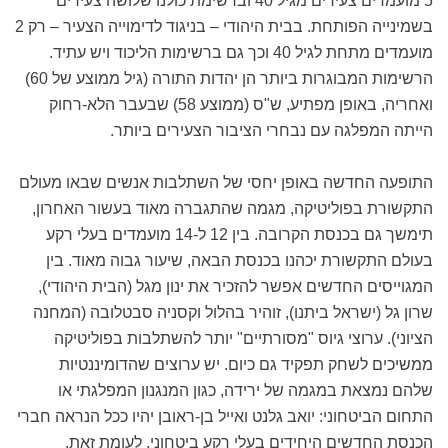
5 מועמדים צעירים מגיל 40 וברשימת כולנו שלושה צעירים
בשמינייה הפותחת. בבית היהודי – בניגוד לדימוייה הצעיר – רק 2
מועמדים מתחת לגיל 40 וכך גם ברשימות הליכוד ויש עתיד.
הרשימות המבוגרות ביותר הן יהדות התורה (גיל ממוצע של 60)
ואחריה, באופן מפתיע, ש"ס (ממוצע 58) שבעבר הלא-רחוק
הייתה המפלגה עם נבחרי הציבור הצעירים ביותר.
התופעה החדשה באופן יחסי של השתלבות אנשים שבאו מעולם
התקשורת בפוליטיקה, מגמה שהתגברה מאוד בעשור האחרון,
תימשך גם בכנסת הקרובה. בין 12 ל-14 מועמדים בעלי רקע
בעולם התקשורת יכהנו בכנסת הבאה, שיעור גבוה מאוד. בין
המגוייסים החדשים אפשר להזכיר את ינון מגל (הבית היהודי),
שרון גל (ישראל ביתנו), זוהיר בהלול וקסניה סבטלובה (המחנה
הציוני). ערוצי גיוס "מסורתיים" יותר להשתלבות בפוליטיקה
ממשיכים לשחק תפקיד גם כיום. יש ערוצים שהדומיננטיות
שלהם נמצאת במגמה של ירידה, כגון המנגנון המפלגתי או
התחום הביטחוני: יואב גלנט ואייל בן-ראובן יהיו ככל הנראה חברי
הכנסת החדשים היחידים בעלי רקע ביטחוני. לעומת זאת,