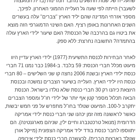
שהעלייה של שנות התשעים מחבר המדינות (ברית המועצות
לשעבר) הייתה לפי שעה גל העלייה ההמוני האחרון. לפיכך,
מספר אזרחי המדינה שהם יליד הארץ "צברים" עלה בעשרים
השנים האחרונות באופן רציף. האם השינוי הדמוגרפי הזה מוצא
את ביטויו גם בהרכבה של הכנסת? האם שיעור ילידי הארץ עולה
בהתמדה? התשובה נחרצת: ללא ספק.
לאחר הבחירות לכנסת התשיעית (1977) ילידי הארץ עדיין היוו
מיעוט מכלל חברי הכנסת: 59 בלבד. ב-1984 כבר נמנו 71 חברי
כנסת ילידי הארץ ובשנת 2006 נחצה קו שני השלישים – 80 חברי
כנסת היו ילידי הארץ. העלייה בשיעור הצברים נמשכה ובכנסת
היוצאת כיהנו רק 30 חברי כנסת שלא נולדו בישראל. הכנסת
הבאה תכלול מספר קטן אף יותר של ילידי חו"ל ומספר הצברים
יתקרב ל-100. המיעוט שנולד בחו"ל מתפרש על פני חמש יבשות,
כאשר לראשונה מזה זמן יכהנו שני חברי כנסת ילידי אמריקה
הדרומית (מנואל טרכטנברג וחיים ילין, שניהם מארגנטינה). הם
יתווספו לחבר כנסת בודד יליד אמריקה הצפונית (מייקל אורן
שנולד בארצות הברית), לכעשרה חברי כנסת ילידי אירופה,