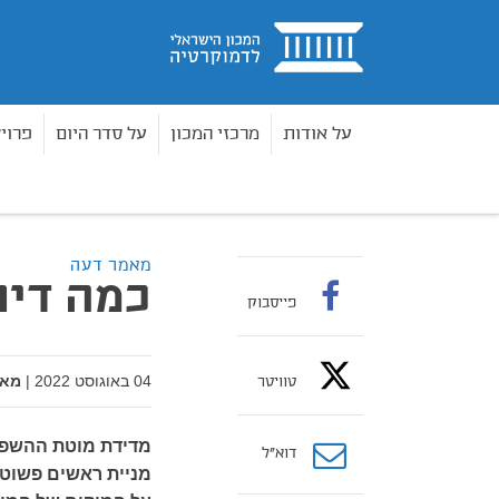
בית
על אודות
מרכזי המכון
על סדר היום
פרוי
מאמרים
כמה דיוויזיות היו לרב וייס?
בית
מאמר דעה
כמה דיוו
פייסבוק
04 באוגוסט 2022
|
מאת
טוויטר
מדידת מוטת ההשפע
דוא”ל
מניית ראשים פשוט