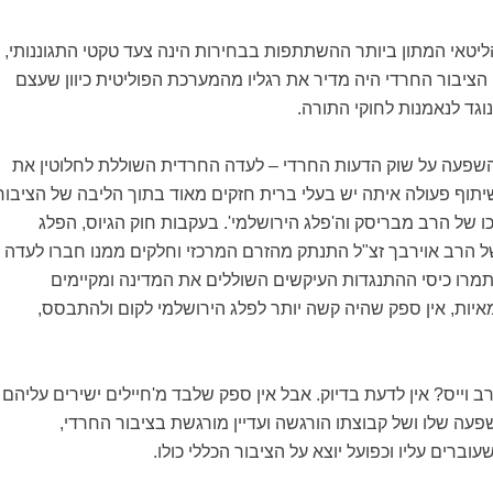
ליטאי המתון ביותר ההשתתפות בבחירות הינה צעד טקטי התגוננותי,
, הציבור החרדי היה מדיר את רגליו מהמערכת הפוליטית כיוון שעצם
וגד לנאמנות לחוקי התורה.
שפעה על שוק הדעות החרדי – לעדה החרדית השוללת לחלוטין את
שיתוף פעולה איתה יש בעלי ברית חזקים מאוד בתוך הליבה של הציבור
ו של הרב מבריסק וה'פלג הירושלמי'. בעקבות חוק הגיוס, הפלג
ל הרב אוירבך זצ"ל התנתק מהזרם המרכזי וחלקים ממנו חברו לעדה
רו כיסי ההתנגדות העיקשים השוללים את המדינה ומקיימים
יות, אין ספק שהיה קשה יותר לפלג הירושלמי לקום ולהתבסס,
 לרב וייס? אין לדעת בדיוק. אבל אין ספק שלבד מ'חיילים ישירים עליהם
פעה שלו ושל קבוצתו הורגשה ועדיין מורגשת בציבור החרדי,
וברים עליו וכפועל יוצא על הציבור הכללי כולו.