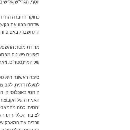
יוסף. הגרי"ש אלישיב
כחוקר החברה החרדית
שדחה בבוז את בקשת 
התחשבות באפיפיור: "כ
מדידת מוטת ההשפעה 
ראשים פשוטה מפספס
של המיינסטרים, וזא
סיבה ראשונה היא ספ
למעלה דתית, לקבוצו
היחסי באוכלוסייה. ה
האמירה של הקבוצות 
יחסית. כמה מהמאבקי
לציבור הכללי התרחשו 
זוכרים את המאבק על