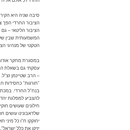
החרדית, אולם אליה ה
סיבה שניה היא הקירב
הציבור החרדי הפך צי
הציבור הליטאי – גם 
המשמעותית שבין שלי
הטקטי של מנהיגי הצי
במסגרת מחקר אודות 
עסקתי גם בשאלת היח
– הרב שטיינמן זצ"ל.
"חורגות" כחסידות חב
להצביע למפלגת יהדות
חילונים שעושים חוקים
שלדאבונינו עושים חוק
יחוקקו ח"ו כל מיני ח
יזיקו את כלל ישראל".