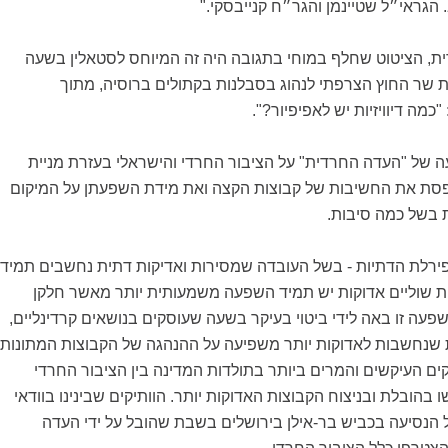
. הגראי״ל שטיינמן והגר״ח קנייבסקי
."
, הציטוט שחלף במוחי בתגובה היה זה המיוחס לסטאלין בשעה
שר החוץ הצרפתי לנהוג בסבלנות בקתולים ברוסיה, מתוך
מה דיוויזיות יש לאפיפיור
?"
.
של "העדה החרדית" על הציבור החרדי והישראלי בעזרת מניית
ת את החשיבות של קבוצות הקצה ואת מידת השפעתן על המיקום
ת בשל כמה סיבות.
ירלת הדתיות - בשל העובדה שמסירות ואדיקות דתית נחשבים תמיד
ת שוליים אדוקות יש תמיד השפעה משמעותית יותר מאשר חלקן
שפעה זו באה לידי ביטוי בעיקר בשעה שעוסקים בנושאים קרדינליים,
שנחשבות לאדוקות יותר משפיעה על ההנהגה של הקבוצות המתונות
ם העיקשים והמרים ביותר בתולדות המדינה בין הציבור החרדי
בהובלת ובניצוח הקבוצות האדוקות יותר. הוותיקים שבינינו בוודאי
 הנסיעה בכביש בר-אילן בירושלים בשבת שהובל על ידי העדה