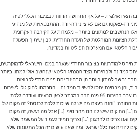
צטרפו כלל הציבור החרדי.
ה האידאולוגית – על אף התחושה הרווחת בציבור הכללי לפיה
וני דה-פאקטו גם אם לא ציוני דה-יורה, ההתבטאויות של מנהיגי
אלו הנחשבים למתונים ביותר – מלמדות על הקירבה העקרונית
לת הציונות המוחלטת של העדה החרדית, לבין שיתוף הפעולה
בור הליטאי עם המערכות הפוליטיות במדינה.
היחס למודרניות בציבור החרדי שנערך במכון הישראלי לדמוקרטיה,
ס למדינה ולבחירות מצד המנהיג הליטאי שנחשב אולי למתון ביותר
 הרב נחשב למתון ביותר הן מבחינת יחס פנים חרדי לקבוצות
"ד, והן מבחינת יחסו לרשויות המדינה - הסכמתו לחוק טל ולשירות
בנח"ל החרדי. במכתבו ערב בחירות 95 פנה הרב במכתב לצאן מרעיתו ועודדם ללכת
 התורה: "והנה בעצם מה יש לנו שייכות ללכת לכנסת? זה מקום של
 [...] החוקים שיש לנו הם מהר סיני. [...] אבל מה נעשה, זה מקום
ים ואנו צריכים להתגונן [...] וצריך תמיד לעמוד על המשמר שלא
וקים להדיח את כלל ישראל. ומה שאנו עושים זה הכל התגוננות שלא