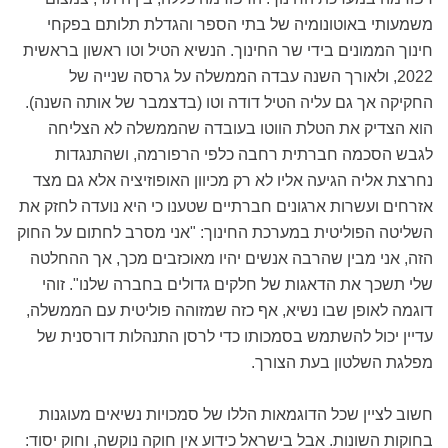
משמעותי באוטונומיה של בתי הספר והגדלת תלותם בפקחי
חינוך הממונים בידי שר החינוך. הנשיא הטיל וטו ראשון בראשית
2022, ולאורך השנה עבדה הממשלה על גרסה שנייה של
החקיקה אך גם עליה הטיל דודה וטו (בדצמבר של אותה השנה).
הוא הצדיק את הטלת הווטו בעובדה שהממשלה לא הצליחה
לגבש הסכמה חברתית רחבה כלפי הרפורמה, ושהתנגדות
נחרצת אליה הגיעה אליו לא רק מכיוון האופוזיציה אלא גם מצד
אזרחים ועשרות ארגונים חברתיים שטענו כי היא נועדה לחזק את
השליטה הפוליטית במערכת החינוך: "אני מסרב לחתום על החוק
הזה, אני מבין שהרבה אנשים יהיו מאוכזבים מכך, אך ההחלטה
שלי תשכך את הדאגות של חלקים גדולים בחברה שלנו". זוהי
דוגמה לאופן שבו נשיא, אף כזה שמזוהה פוליטית עם הממשלה,
עדיין יכול להשתמש בסמכותו כדי לרסן התנהלות דורסנית של
מפלגת השלטון בעת הצורך.
חשוב לציין שכל הדוגמאות הללו של סמכויות נשיאים מעוגנות
בחוקות השונות. אבל בישראל כידוע אין חוקה נוקשה, וחוק יסוד: