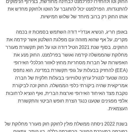
החוק וטו ולהחזירו לפרלמנט לבחינה מחודשת, בצירוף הנימוקים
להתנגדותו. הפרלמנט יכול להתגבר על הווטו ולחוקק מחדש את
אותו החוק רק ברוב מיוחד של שלוש חמישיות.
באופן חריג, הנשיא אנדז'יי דודה השתמש בסמכות זו בכמה
מקרים, על אף שהוא מזוהה עם מפלגת השלטון אשר קידמה את
החוקים. בסוף שנת 2021 הטיל דודה וטו על חוק תקשורת מעורר
מחלוקת שהממשלה קידמה ואושר בפרלמנט. החוק מנע את
האפשרות של חברות מסחריות מחוץ לאזור הכלכלי האירופי
(EEA) להחזיק בבעלות על גופי תקשורת במדינה. הוא נתפס
ככזה שנועד לנטרל ערוץ טלוויזיוני בבעלות חלקית של חברה
אמריקאית שהיה ביקורתי כלפי הממשלה. החוק זכה לביקורת
נוקבת מצד האיחוד האירופי וארצות הברית, ואף הוציא לרחובות
אלפי מפגינים שטענו כנגד הצרת חופש הביטוי והתקשורת
העצמאית.
בשנת 2022 ניסתה ממשלת פולין לחוקק חוק מעורר מחלוקת של
רפורמה במערכת החינוך. הרפורמה כללה, בין היתר, צמצום