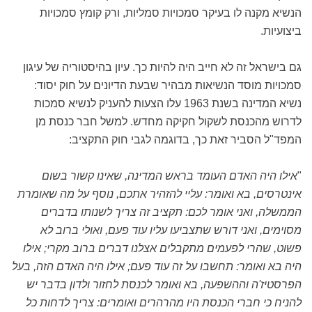
הנשיא מקנה לו בעיקר סמכויות סמליות, ורק קומץ סמכויות
ביצועיות.
גם בישראל זה לא חייב היה להיות כך. עיון בהיסטוריה של עיגון
סמכויות מוסד הנשיאות מבהיר שבעת הדיונים על חוק יסוד:
נשיא המדינה בשנת 1963 עלו הצעות להעניק לנשיא סמכות
לדרוש מהכנסת לשקול חקיקה מחדש. למשל חבר כנסת מן
המפד"ל הסביר זאת כך, בדוגמה לגבי חוק התקציב:
"
אילו היה האדם העומד בראש המדינה, שאינו קשור בשום
אינטרסים, בא ואומר: עליי להזהיר אתכם, נוסף על מה שאומרת
הממשלה, ואני אומר לכם: תקציב זה צריך לשנותו בדברים
מסוימים, ואני דורש שתצביעו עליו עוד פעם, ואולי ברוב לא
פשוט, שהרי לפעמים מתקבלים אצלנו דברים ברוב מקרי; אילו
היה בא ואומר: תחשבו על זה עוד פעם; אילו היה האדם הזה, בעל
הפרסטיז'ה וההשפעה, בא ואומר לכנסת לחזור ולדון בדבר
יש
להניח כי חברי הכנסת היו מהרהרים ואומרים: צריך לדחות כל