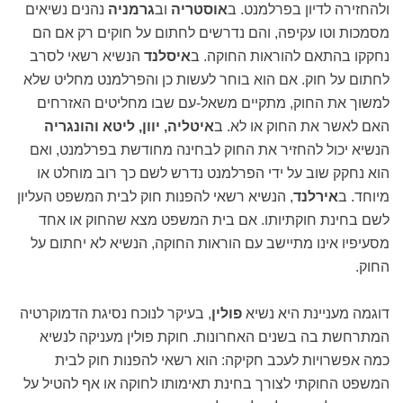
ולהחזירה לדיון בפרלמנט. ב
אוסטריה
וב
גרמניה
נהנים נשיאים
מסמכות וטו עקיפה, והם נדרשים לחתום על חוקים רק אם הם
נחקקו בהתאם להוראות החוקה. ב
איסלנד
הנשיא רשאי לסרב
לחתום על חוק. אם הוא בוחר לעשות כן והפרלמנט מחליט שלא
למשוך את החוק, מתקיים משאל-עם שבו מחליטים האזרחים
האם לאשר את החוק או לא. ב
איטליה, יוון, ליטא והונגריה
הנשיא יכול להחזיר את החוק לבחינה מחודשת בפרלמנט, ואם
הוא נחקק שוב על ידי הפרלמנט נדרש לשם כך רוב מוחלט או
מיוחד. ב
אירלנד
, הנשיא רשאי להפנות חוק לבית המשפט העליון
לשם בחינת חוקתיותו. אם בית המשפט מצא שהחוק או אחד
מסעיפיו אינו מתיישב עם הוראות החוקה, הנשיא לא יחתום על
החוק.
דוגמה מעניינת היא נשיא
פולין
, בעיקר לנוכח נסיגת הדמוקרטיה
המתרחשת בה בשנים האחרונות. חוקת פולין מעניקה לנשיא
כמה אפשרויות לעכב חקיקה: הוא רשאי להפנות חוק לבית
המשפט החוקתי לצורך בחינת תאימותו לחוקה או אף להטיל על