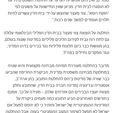
ספורים, ואין להם אפשרות לערער על החלטת השופטים כל עוד
לא הוסגרו לבית הדין. מכיוון שאין התיישנות על פשעים לפי
"חוקת רומא", צווי מעצר שהוצאו על-ידי בית-הדין עשויים להיות
תלויים ועומדים למשך שנים רבות."
החלטה על הוצאת צווי מעצר בבית-הדין הפלילי הבינלאומי עלולה
גם לתת רוח גבית לקידום הליכים פליליים במדינות שונות בעולם,
בהן מוגשות כבר כיום תלונות פליליות נגד בכירים בדרג המדיני,
ונגד מפקדים וחיילים בצה"ל.
מדובר בהחלטה מעוררת תמיהה מבחינה מקצועית והיא שנויה
במחלוקת מבחינה משפטית ומדינית. הביקורת החריפה שהביעו
כבר שורה של מדינות ביחס להחלטת התובע, בהן ארה"ב,
אוסטריה ובריטניה (מדינה חברה בבית הדין, שהתובע וחלק
מצוות יועציו הבכירים הם אזרחים שלה) – מעידה על כך. אמנם
בחודשים האחרונים הביע התובע כמה פעמים ביקורת על
המדיניות ההומניטרית של ישראל והזהיר כי לא יהסס לפעול אם
ישראל לא תפעל לשיפור המצב ההומניטרי בעזה, אבל ההחלטה