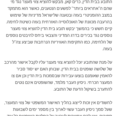
התובע בבית הדין, כרים קאן, מבקש להוציא צווי מעצר נגד מי
שהם ה"אחראים ביותר" לפשעים הנטענים, כאשר הוא מתמקד
במצב ההומניטרי בעזה ובטענה שלישראל מדיניות של שימוש
בהרעבה מכוונת של האוכלוסייה האזרחית בעזה כשיטת לחימה.
קיים חשש כי בהמשך יבקש תובע בית הדין להוציא צווי מעצר
נוספים נגד בכירים בדרג המדיני והצבאי ביחס להיבטים נוספים
של הלחימה, כמו התקיפות האוויריות הנרחבות שביצע צה"ל
בעזה.
על-מנת שהתובע יוכל להוציא צווי מעצר עליו לקבל אישור מהרכב
של שלושה שופטים בבית הדין, שבוחן האם יש יסוד סביר
להאמין שאומנם בוצעו עבירות שבסמכות בית הדין וכן אם צו
המעצר הכרחי. ניסיון העבר מלמד, שהשופטים אינם נוטים
להתערב בשיקול הדעת של התובע.
לחשודים אין זכות לייצוג בהליך האישור המשפטי של צווי המעצר,
שעל סמך ניסיון העבר עשוי לארוך בין מספר ימים לשבועות