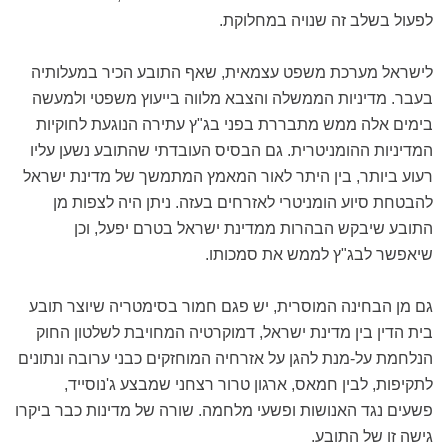
לפעול בשלב זה שנויה במחלוקת.
לישראל מערכת משפט עצמאית, שאף התובע הכיר במעלותיה
בעבר. מדיניות הממשלה והצבא מלווה בייעוץ משפטי ולמעשה
בימים אלה ממש מתבררת בפני בג"ץ עתירה הנוגעת לחוקיות
המדיניות ההומניטרית. גם הבסיס העובדתי שהתובע נשען עליו
רעוע ביותר, בין היתר לאור המאמץ המתמשך של מדינת ישראל
להבטחת סיוע הומניטרי לאזרחים בעזה. ניתן היה לצפות מן
התובע שיבקש הבהרות ממדינת ישראל בטרם יפעל, וכן
שיאפשר לבג"ץ לממש את סמכותו.
גם מן הבחינה המוסרית, יש פגם חמור בסימטריה שיוצר תובע
בית הדין בין מדינת ישראל, דמוקרטיה המחויבת לשלטון החוק
הנלחמת על-מנת להגן על אזרחיה המוחזקים כבני ערובה ונתונים
לתקיפות, לבין חמאס, ארגון טרור רצחני שמבצע ג'נוסייד,
פשעים נגד האנושות ופשעי מלחמה. שורה של מדינות כבר ביקרו
גישה זו של התובע.