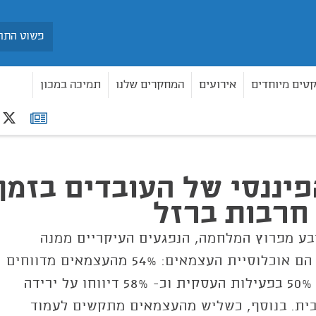
חיפוש
קטים מיוחדים
אירועים
המחקרים שלנו
תמיכה במכון
r
רשימת
רבות ברזל
תפוצה
יננסי של העובדים בזמן
חרבות ברזל
רבע מפרוץ המלחמה, הנפגעים העיקריים ממנה
מבחינה כלכלית הם אוכלוסיית העצמאים: 54% מהעצמאים מדווחים
על ירידה של כ- 50% בפעילות העסקית וכ- 58% דיווחו על ירידה
ית. בנוסף, כשליש מהעצמאים מתקשים לעמוד