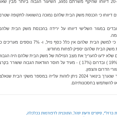
40% מבני 20-24 דיווחו שהיקף משרתם נפגע, השיעור הגבוה ביותר מבין שאר
בים דיווחו כי הכנסת משק הבית שלהם נמוכה בהשוואה לתקופה שטרם
העובדים במגזר השלישי דיווחו על ירידה בהכנסת משק הבית שלהם
ה.
28% מעריכים כי למשק הבית שלהם אין כלל כסף נזיל, ו- 7% נוספים מעריכים 
משק הבית שלהם יספיק לפחות מחודש.
 שלא ידעו להעריך את מצב הנזילות של משק הבית שלהם היה הגבוה
ביותר בצפון ( 19% ) ובדרום (17% ) - מעיד על חוסר הוודאות הגבוה ששורר בקר
רי הדרום והצפון.
בהשוואה לסקר שנערך בינואר 2024 ניתן לזהות עלייה במספר משקי הבית שנאלצ
או להשתמש בחסכונותיהם.
 ברזל",
סקרים ודעת קהל,
התוכנית לרפורמות בכלכלה,