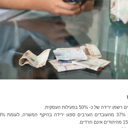
מבין השכירים: 37% מהעובדים הערבים ספגו ירידה בהיקף ה