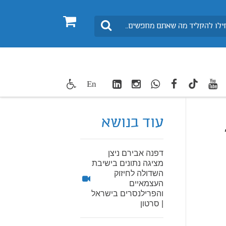
0
חיפוש
LinkedIn
Instagram
WhatsApp
facebook
youtube
twitte
En
TikTok
עוד בנושא
דפנה אבירם ניצן
מציגה נתונים בישיבת
השדולה לחיזוק
העצמאיים
והפרילנסרים בישראל
| סרטון