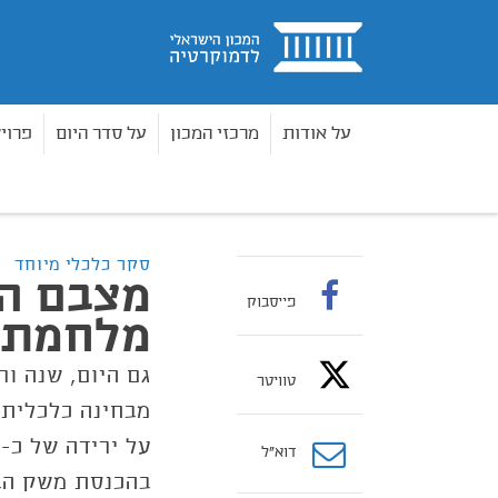
בית
על אודות
מרכזי המכון
על סדר היום
פרוי
מאמרים
מצבם הפיננסי של העובדים בזמן מלחמת ח
בית
סקר כלכלי מיוחד
מצבם הפ
פייסבוק
מלחמת 
גם היום, שנה ו
טוויטר
דוא”ל
בהכנסת משק הב