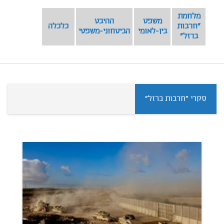
מלחמת
משפט
ההיבט
"חרבות
כלכלה
בין-לאומי
הביטחוני-משפטי
ברזל"
סקרי "חרבות ברזל"