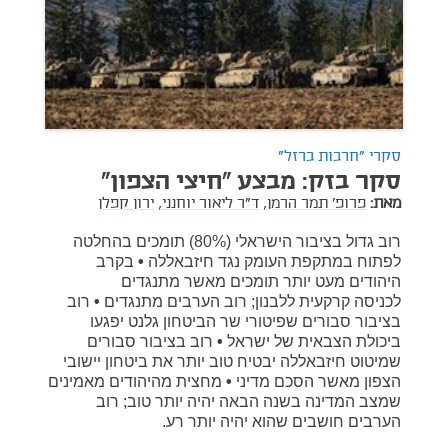
סקרי "חרבות ברזל"
סקר בזק: מבצע "חיצי הצפון"
מאת:
פרופ' תמר הרמן,
ד"ר ליאור יוחנני,
ירון קפלן
רוב גדול בציבור הישראלי (80%) תומכים בהחלטה
לפתוח במתקפת העומק נגד חיזבאללה
•
בקרב
היהודים מעט יותר תומכים מאשר מתנגדים
לכניסה קרקעית ללבנון; רוב הערבים מתנגדים
•
רוב
בציבור סבורים שפיטורי שר הביטחון גלנט יפגעו
ביכולת הצבאית של ישראל
•
רוב בציבור סבורים
שמיטוט חיזבאללה יבטיח טוב יותר את ביטחון יישובי
הצפון מאשר הסכם מדיני
•
מחצית מהיהודים מאמינים
שמצב המדינה בשנה הבאה יהיה יותר טוב; רוב
הערבים חושבים שהוא יהיה יותר רע.