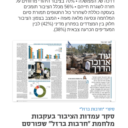
דרכה של הממשלה • 70% בציבור היהודי מדווחים על
חזרה לשגרת חייהם • 56% מכלל הציבור תומכים
בעסקה כוללת לשחרור כול החטופים תמורת סיום
המלחמה ונסיגה מלאה מעזה • המצב בצפון: הציבור
חלוק בין המצדדים בפתרון מדיני (42%) לבין
המעדיפים הכרעה צבאית (38%).
סקרי "חרבות ברזל"
סקר עמדות הציבור בעקבות
מלחמת "חרבות ברזל" שפורסם