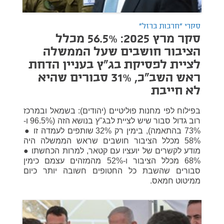
סקרי "חרבות ברזל"
סקר מרץ 2025: 56.5% מכלל
הציבור חושבים שעל הממשלה
לציית לפסיקת בג”ץ בעניין הדחת
ראש השב"כ, 31% סבורים שהיא
לא חייבת
בפילוח לפי מחנות פוליטיים (יהודים): בשמאל ובמרכז
רוב גדול סבור שיש לציית לבג"ץ בנושא הזה (96.5% ו-
73% בהתאמה), בימין רק 32% שותפים לעמדה זו ●
58% מכלל הציבור חושבים שראש הממשלה היה
מודע לקשרים של יועציו עם קטאר, למרות הכחשתו ●
68% מכלל הציבור ו-52% מהמזהים עצמם כימין
סבורים שהשבת כל החטופים חשובה יותר כיום
ממיטוט חמאס.