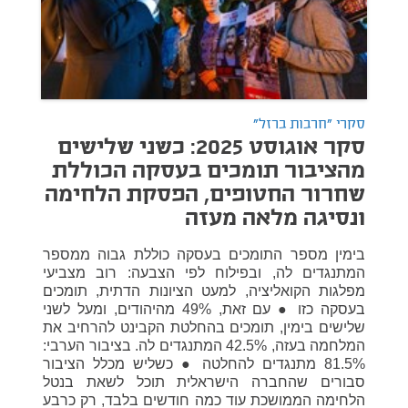
סקרי "חרבות ברזל"
סקר אוגוסט 2025: כשני שלישים
מהציבור תומכים בעסקה הכוללת
שחרור החטופים, הפסקת הלחימה
ונסיגה מלאה מעזה
בימין מספר התומכים בעסקה כוללת גבוה ממספר
המתנגדים לה, ובפילוח לפי הצבעה: רוב מצביעי
מפלגות הקואליציה, למעט הציונות הדתית, תומכים
בעסקה כזו ● עם זאת, 49% מהיהודים, ומעל לשני
שלישים בימין, תומכים בהחלטת הקבינט להרחיב את
המלחמה בעזה, 42.5% המתנגדים לה. בציבור הערבי:
81.5% מתנגדים להחלטה ● כשליש מכלל הציבור
סבורים שהחברה הישראלית תוכל לשאת בנטל
הלחימה הממושכת עוד כמה חודשים בלבד, רק כרבע