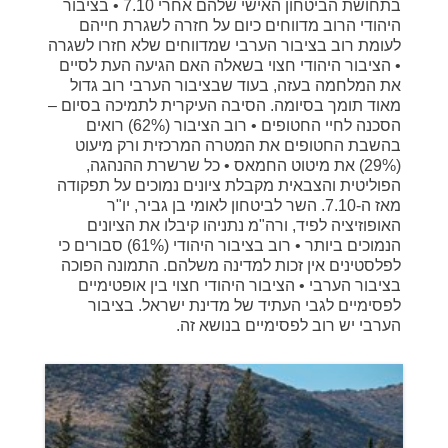
בתחושת הביטחון האישי שלהם אחרי 7.10 • בציבור
היהודי הרוב מדווחים כיום על חזרה לשגרת חייהם
לעומת רוב בציבור הערבי שמדווחים שלא חזרו לשגרה
• הציבור היהודי חצוי בשאלה האם הגיעה העת לסיים
את המלחמה בעזה, בעוד שבציבור הערבי רוב גדול
מאוד תומך בסיומה. הסיבה העיקרית לתמיכה בסיום –
הסכנה לחיי החטופים • רוב הציבור (62%) רואים
בהשבת החטופים את המטרה המרכזית ורק מיעוט
(29%) את מיטוט החמאס • כל שרשרת ההנהגה,
הפוליטית והצבאית מקבלת ציונים נמוכים על תפקודה
מאז ה-7.10. השר לביטחון לאומי בן גביר, יו"ר
האופוזיציה לפיד, ורה"מ נתניהו קיבלו את הציונים
הנמוכים ביותר • רוב בציבור היהודי (61%) סבורים כי
לפלסטינים אין זכות למדינה משלהם. התמונה הפוכה
בציבור הערבי • הציבור היהודי חצוי בין אופטימיים
לפסימיים לגבי העתיד של מדינת ישראל. בציבור
הערבי יש רוב לפסימיים בנושא זה.