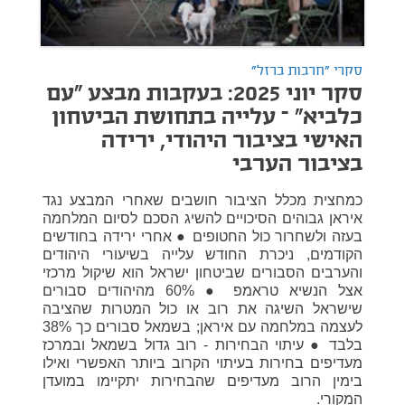
סקרי "חרבות ברזל"
סקר יוני 2025: בעקבות מבצע "עם
כלביא" – עלייה בתחושת הביטחון
האישי בציבור היהודי, ירידה
בציבור הערבי
כמחצית מכלל הציבור חושבים שאחרי המבצע נגד
איראן גבוהים הסיכויים להשיג הסכם לסיום המלחמה
בעזה ולשחרור כול החטופים ● אחרי ירידה בחודשים
הקודמים, ניכרת החודש עלייה בשיעורי היהודים
והערבים הסבורים שביטחון ישראל הוא שיקול מרכזי
אצל הנשיא טראמפ ● 60% מהיהודים סבורים
שישראל השיגה את רוב או כול המטרות שהציבה
לעצמה במלחמה עם איראן; בשמאל סבורים כך 38%
בלבד ● עיתוי הבחירות - רוב גדול בשמאל ובמרכז
מעדיפים בחירות בעיתוי הקרוב ביותר האפשרי ואילו
בימין הרוב מעדיפים שהבחירות יתקיימו במועדן
המקורי.