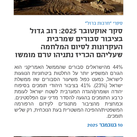
סקרי "חרבות ברזל"
סקר אוקטובר 2025: רוב גדול
בציבור סבורים שמרבית
העקרונות לסיום המלחמה
שעליהם הכריז נתניהו טרם מומשו
44% מהישראלים סבורים שהממשל האמריקני הוא
הגורם המשפיע יותר על החלטות ביטחוניות הנוגעות
לישראל, כמעט כפול משיעור הסבורים שזו ממשלת
ישראל (23%). 41% בציבור היהודי תומכים בסיפוח
יהודה ושומרון/הגדה המערבית לשטח ישראל לעומת
כרבע התומכים בהגעה להסדר מדיני עם הפלסטינים.
וכמחצית מהציבור מתנגדים לקידום הרפורמה
המשפטית/ההפיכה המשטרית בעת הנוכחית, רק שליש
תומכים.
10 בנובמבר 2025