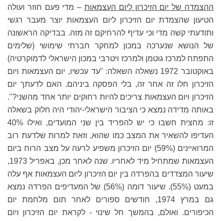
ההצמדה של יום הזיכרון ליום העצמאות
– מדי פעם חוזר ועולה
הטיעון שהצמדת יום הזיכרון ליום העצמאות יוצר מעבר רגשי
ותודעתי קשה מדי וכי עדיף להרחיקם זה מזה. בבדיקה הראשונה
של הנושא שנערכה במכון למחקר חברתי שימושי (שלימים
התפתח למרכז גוטמן ולמרכז ויטרבי במכון הישראלי לדמוקרטיה)
באוקטובר 1972 נשאלה השאלה: "עד עכשיו, יום העצמאות ויום
הזיכרון חלו זה אחר זה, בלי הפסקה ביניהם. האם לדעתך יום
הזיכרון ויום העצמאות צריכים להיות רחוקים יותר אחד מהשני?".
באותה מדידה נמצא כי הציבור הישראלי-יהודי היה חלוק בשאלה
זו: מחצית חשבו כי יש להפריד בין שני המועדים, ואילו 40%
העדיפו להשאיר את המצב כמו שהוא, וזאת למרות שלדעת רוב
המרואיינים (59%) יום הזיכרון משפיע לרעה על מצב הרוח ביום
העצמאות שמתחיל מיד לאחריו. שנה לאחר מכן, באפריל 1973,
שיעור המצדדים בהפרדה בין יום הזיכרון ליום העצמאות אף עלה
במעט (55%). שיעור דומה (56%) של המעדיפים הפרדה נמצא
גם במרץ 1974, חודשים ספורים לאחר תום מלחמת יום
הכיפורים. ואולם, בהמשך חל שינוי - לקראת יום הזיכרון ויום