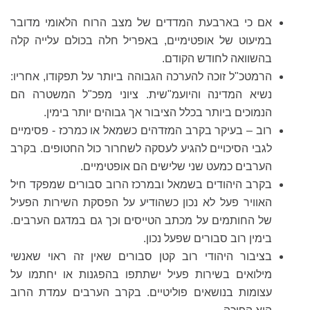
אם כי בארבעת המדדים של מצב הרוח הלאומי מדובר
במיעוט של אופטימיים, באפריל חלה בכולם עלייה קלה
בהשוואה לחודש הקודם.
הרמטכ"ל זוכה להערכה הגבוהה ביותר על תפקודו, אחריו:
נשיא המדינה והיועמ"שית. ציוני מפכ"ל המשטרה הם
הנמוכים ביותר בכלל הציבור אך גבוהים יותר בימין.
רוב – בעיקר בקרב המזדהים כשמאל או כמרכז - פסימיים
לגבי הסיכויים להגיע לעסקה לשחרור כול החטופים. בקרב
הערבים כמעט שני שלישים הם אופטימיים.
בקרב היהודים בשמאל ובמרכז הרוב סבורים שמפקד חיל
האוויר פעל לא נכון כשהודיע על הפסקת השירות הפעיל
של החותמים על מכתב הטייסים וכך גם במדגם הערבים.
בימין רוב סבורים שפעל נכון.
בציבור היהודי רוב קטן סבורים שאין זה ראוי שאנשי
מילואים בשירות פעיל ישתתפו בהפגנות או יחתמו על
עצומות בנושאים פוליטיים. בקרב הערבים עמדת הרוב