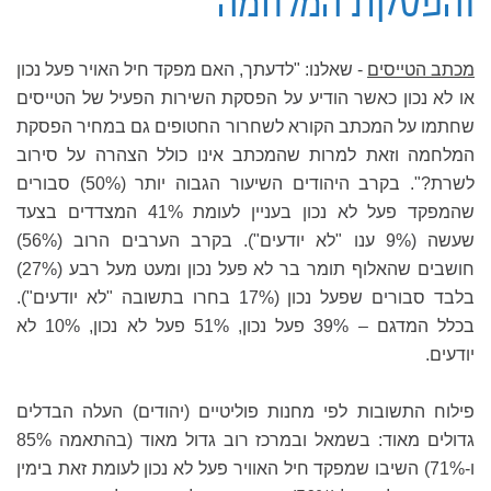
והפסקת המלחמה
מכתב הטייסים
- שאלנו: "לדעתך, האם מפקד חיל האויר פעל נכון
או לא נכון כאשר הודיע על הפסקת השירות הפעיל של הטייסים
שחתמו על המכתב הקורא לשחרור החטופים גם במחיר הפסקת
המלחמה וזאת למרות שהמכתב אינו כולל הצהרה על סירוב
לשרת?". בקרב היהודים השיעור הגבוה יותר (50%) סבורים
שהמפקד פעל לא נכון בעניין לעומת 41% המצדדים בצעד
שעשה (9% ענו "לא יודעים"). בקרב הערבים הרוב (56%)
חושבים שהאלוף תומר בר לא פעל נכון ומעט מעל רבע (27%)
בלבד סבורים שפעל נכון (17% בחרו בתשובה "לא יודעים").
בכלל המדגם – 39% פעל נכון, 51% פעל לא נכון, 10% לא
יודעים.
פילוח התשובות לפי מחנות פוליטיים (יהודים) העלה הבדלים
גדולים מאוד: בשמאל ובמרכז רוב גדול מאוד (בהתאמה 85%
ו-71%) השיבו שמפקד חיל האוויר פעל לא נכון לעומת זאת בימין