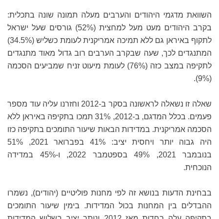
השוואת מדגמי היהודים והערבים מעלה תמונה שונה בתכלית:
בקרב היהודים מעט מעל למחצית (52%) גורסים שעל ישראל
לתקוף באיראן גם ללא תמיכה אמריקנית לעומת כשליש (34.5%)
המתנגדים לכך, שעה שבקרב הערבים רוב גדול מאוד מתנגדים
לתקיפה במצב כזה (76%) לעומת מיעוט זניח שמביעים הסכמה
(9%).
שאלה זו נשאלה לראשונה בסקר ב-2012 וחזרנו עליה עוד מספר
פעמים. בכלל המדגם, ב-2012, 31% תמכו בתקיפה באיראן ללא
הסכמה אמריקנית. במדידות הבאות שיעור התומכים בתקיפה כזו
היה גבוה יותר ויחסית יציב: 41% בפברואר 2021, 51%
בנובמבר 2021, 49% בספטמבר 2022, ו-45% במדידה
הנוכחית.
בבחינת הדעות בנושא זה לפי מחנות פוליטיים (יהודים), נשמרו
ההבדלים בין המחנות בכול המדידות. בימין שיעור התומכים
בתקיפה עלה בחדות מאז 2012 ונותר יציב בשלוש המדידות