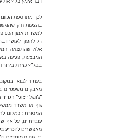
דבר אימץ בג"ץ את ע
בהצעות חוק שהוגשו
למשרות אמון הכפופו
רק להפוך לעושי דבר
אלא שהתוצאה המשו
המבצעת, פגיעה באחי
בבג״ץ כזירת בירור ו
בעתיד לבוא, במקום 
מאבקים משפטיים בין 
"ג'ונגל ייצוגי" הגד
גוף או משרד ממשלתי
המסורתי: במקום להת
עובדתיים, על אף שאי
מאפשרים להכריע בעו
בין גופים מוסדיים, ו