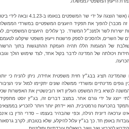
מדת הייעוץ המשפטי לממשלה.
לכך מתווספת הכוונה (אשר הוצגה על ידי שר המשפטים בנאומו ב-4.1.23 ובאה לידי בי
 זה מכבר) להפוך את תפקיד היועצים המשפטיים במשרדי הממשלה
ת ישירות לשר ולמנכ״ל המשרד. כך עלולים היועצים המשפטיים, לא
ם של השרים, ולהסכים לספק פרשנות וייעוץ משפטי שיקלעו לטעמם,
לבת של המגמות הללו תהיה העמקת ההתנגשות בתוך הרשות
דות ויכולתה של המדינה לדבר בקול אחד, לצד שימוש הולך וגובר
הכרעה.
שהמדינה תציג בבג״ץ חזית משפטית אחידה, ניתן להניח כי יותר
גופים מדינתיים ומשרדי ממשלה שונים יתקיימו למול עיני הציבור.
יר המשנה לנשיא בית המשפט העליון דאז רובינשטיין את האפשרות שכל
 ייוצג על ידי גורם אחר. במצב דברים זה, בג״ץ יוסט מתפקידו
מקד בהכרעות נורמטיבית, הוא יידחק יותר ויותר להכריע בממצאים
נו ערכאה דיונית רגילה, וכפי שהבהיר בעצמו – סדרי הדין בו אינם
בדות באופן חד. כך בג״ץ עלול להיקלע, שלא בטובתו, לקרב גרסאות
להידרש להכריע שוב ושוב בשאלות עובדתיות ופוליטיות.