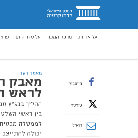
בית
על אודות
מרכזי המכון
על סדר היום
פרוי
מאמרים
מאבק הגרסאות בין ראש השב"כ לראש הממ
בית
מאמר דעה
מאבק הג
פייסבוק
לראש המ
ההליך בבג"ץ סב
טוויטר
בין ראשי השלטו
לממשלה מבטיחה 
דוא”ל
יכולה להתייצב 