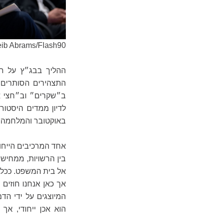
eib Abrams/Flash90
ההליך בבג״ץ על רק
התצהירים הסותרים
ב״שקרים״ וב״חצי אמ
באוקטובר והמלחמה ה
אחד המרכיבים הייחו
בין הרשויות, ממחיש 
אל בית המשפט. ככלל,
אך כאן אנחנו חוזים 
המיוצגים על ידי הד
הוא אכן ייחודי, אך