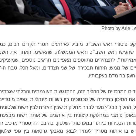
Photo by Arie L
ע פיטורי ראש השב״כ מוביל לאירועים חסרי תקדים רבים, כמו
 שהגישו ראש השב״כ וראש הממשלה, שהאשימו האחד את השני
יתות״. לתצהירים מתווספים מאפיינים חריגים נוספים, שמעניקים
לדיון ממדים היסטוריים של ממש: הזהו
עקובה מדם בעקבותיו.
דים המרכזיים של ההליך הזה, ההתנגשות העוצמתית והבלתי שגרתית
את הסיכון בחדירה של סכסוכים בין רשויות מינהליות וגופים מוסדיים
 ההליך בבג"ץ נועד לברר מחלוקות שבין האזרח לבין רשות שלטונית,
באופן פומבי במחלוקת קיצונית בין אורגנים של אותה רשות מבצעת,
מויות הבכירות ביותר במערכות השלטון. בהיבט ההיסטורי מרכיב זה
 יש בו איתות מטריד לעתיד לבוא: מאבקי גרסאות בין גופי שלטון,