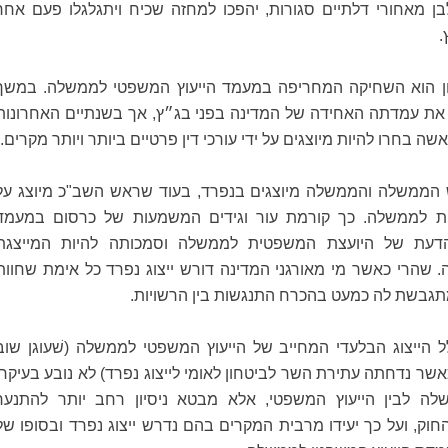
ן מאחורי דלתיים סגורות, יהפכו למחזה שכיח ויתגלגלו פעם אחר
.
ן הוא השחיקה המחריפה במעמד הייעוץ המשפטי לממשלה. במשך
 את עמדתה האחידה של המדינה בפני בג״ץ, אך בשנתיים האחרונות
 בחרו להיות מיוצגים על ידי עורכי דין פרטיים ביותר ויותר מקרים.
 הממשלה והממשלה מיוצגים בנפרד, בעוד שראש השב"כ מיוצג על
ית לממשלה. כך קורמת עור וגידים המשמעות של כרסום במעמד
דעת של היועצת המשפטית לממשלה וסמכותה להיות המייצגת
 שהרי כאשר מי מאורגני המדינה דורש ייצוג נפרד כל אימת שחוות
מתגבשת לה כמעט בהכרח התנגשות בין הרשויות.
ל הייצוג הבלעדי המחייב של הייעוץ המשפטי לממשלה (שׁעוגן שוב
שר נדחתה עתירת השר לביטחון לאומי לייצוג נפרד) לא נובע בעיקרו
ה לבין הייעוץ המשפטי, אלא מבטא ניסיון רחב יותר להתנער
וק, ועל כך יעידו מרבית המקרים בהם נדרש ייצוג נפרד ובסופו של