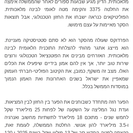
מלאכותית. הדיון מגיע שבועות ספורים לאחר שהממשלה אימצה
את החלטה 3375 והקימה מטה לאומי לבינה מלאכותית.
הפוליטיקאים כנראה ישבחו את החזון הטכנולוגי, אבל תוצאות
הסקר מאיימות על עצם מימושו.
הפרדוקס שעולה מהסקר הוא לא סתם סטטיסטיקה מעניינת.
הוא מייצג אתגר מהותי להצלחת התוכנית הלאומית לבינה
מלאכותית. האזרחים מבינים את הפוטנציאל הטכנולוגי ורוצים
שירות טוב יותר, אך אין להם אמון בידיים שיפעילו את הכלים
האלו. מצב זה משקף, כמובן, את הקיטוב הפוליטי-חברתי העמוק
שמאפיין את ישראל בשנים האחרונות ואת האמון הנמוך
במוסדות הממשל בכלל.
הפער הזה מתחדד כשבוחנים את הפער בין החזון לבין המציאות.
ועדת נגל המליצה על השקעה של לפחות 25 מיליארד שקל
לחמש שנים - מתוכם 18 מיליארד לתשתיות מחשוב ואנרגיה
ו-3.5 מיליארד להון אנושי. החלטת הממשלה, לעומת זאת,
הקצתה למטה החדש סך של 13 מיליון שקל בשנת 2025 ו-120