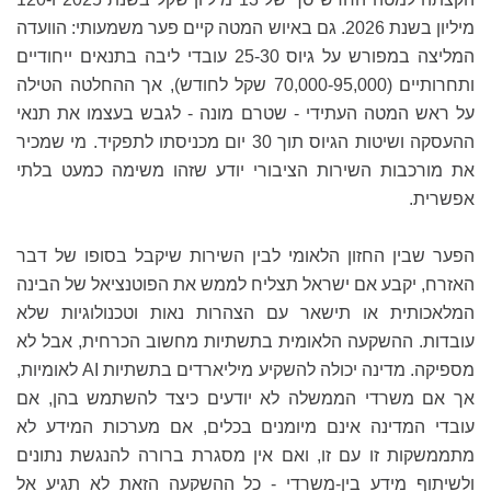
מיליון בשנת 2026. גם באיוש המטה קיים פער משמעותי: הוועדה
המליצה במפורש על גיוס 25-30 עובדי ליבה בתנאים ייחודיים
ותחרותיים (70,000-95,000 שקל לחודש), אך ההחלטה הטילה
על ראש המטה העתידי - שטרם מונה - לגבש בעצמו את תנאי
ההעסקה ושיטות הגיוס תוך 30 יום מכניסתו לתפקיד. מי שמכיר
את מורכבות השירות הציבורי יודע שזהו משימה כמעט בלתי
אפשרית.
הפער שבין החזון הלאומי לבין השירות שיקבל בסופו של דבר
האזרח, יקבע אם ישראל תצליח לממש את הפוטנציאל של הבינה
המלאכותית או תישאר עם הצהרות נאות וטכנולוגיות שלא
עובדות. ההשקעה הלאומית בתשתיות מחשוב הכרחית, אבל לא
מספיקה. מדינה יכולה להשקיע מיליארדים בתשתיות AI לאומיות,
אך אם משרדי הממשלה לא יודעים כיצד להשתמש בהן, אם
עובדי המדינה אינם מיומנים בכלים, אם מערכות המידע לא
מתממשקות זו עם זו, ואם אין מסגרת ברורה להנגשת נתונים
ולשיתוף מידע בין-משרדי - כל ההשקעה הזאת לא תגיע אל